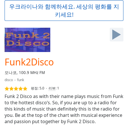
Play
우크라이나와 함께하세요. 세상의 평화를 지
Video
키세요!
Play
Skip
Backward
Skip
Forward
Mute
Current
Time
0:00
Funk2Disco
/
Duration
-:-
모나코, 100.9 MHz FM
Loaded
:
disco
funk
0.00%
Stream
평점:
5.0
리뷰
:
1
Type
LIVE
Funk 2 Disco as with their name plays music from Funk
Seek to
to the hottest disco’s. So, if you are up to a radio for
live,
this kinds of music than definitely this is the radio for
currently
behind
you. Be at the top of the chart with musical experience
live
LIVE
and passion put together by Funk 2 Disco.
Remaining