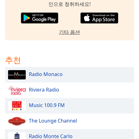
dialog
인으로 청취하세요!
window.
Escape
will
cancel
기타 옵션
and
close
the
추천
window.
Text
Radio Monaco
Color
Riviera Radio
Opacity
Music 100.9 FM
Text
The Lounge Channel
Background
Color
Radio Monte Carlo