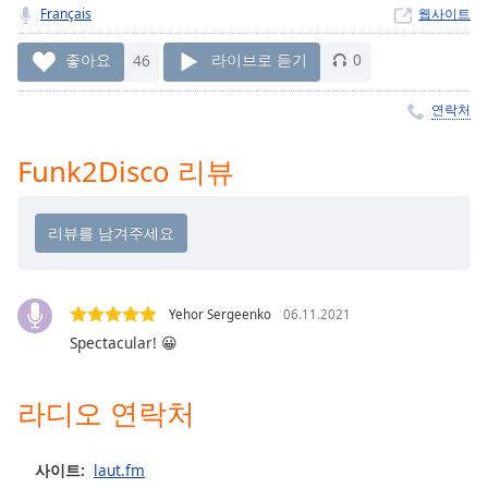
Time
-
Français
웹사이트
-:-
좋아요
46
라이브로 듣기
0
1x
Playback
연락처
Rate
Funk2Disco 리뷰
Chapters
Chapters
Descriptions
descriptions
off
,
Yehor Sergeenko
06.11.2021
selected
Spectacular! 😀
Subtitles
라디오 연락처
subtitles
settings
,
opens
사이트:
laut.fm