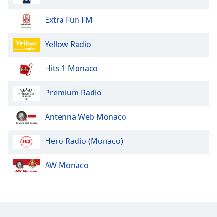
Opacity
Extra Fun FM
Caption
Yellow Radio
Area
Background
Hits 1 Monaco
Color
Premium Radio
Opacity
Antenna Web Monaco
Font
Size
Hero Radio (Monaco)
AW Monaco
Text
Edge
Style
Font