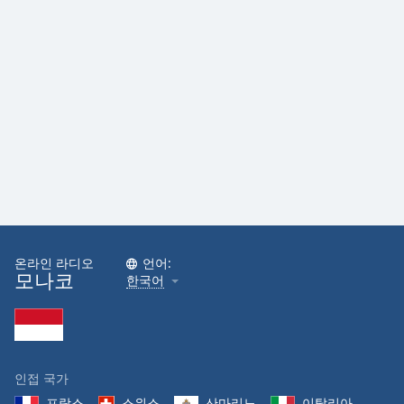
Family
Reset
Done
Close
Modal
Dialog
End
of
dialog
window.
온라인 라디오
언어:
모나코
한국어
인접 국가
프랑스
스위스
산마리노
이탈리아