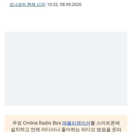
subtitles
모나코의 현재 시각
:
10:32
,
08.09.2026
settings
dialog
subtitles
off
,
selected
Audio
Track
Picture-
in-
Picture
Fullscreen
This
is
a
modal
window.
Beginning
무료 Online Radio Box
애플리케이션
를 스마트폰에
of
설치하고 언제 어디서나 좋아하는 라디오 방송을 온라