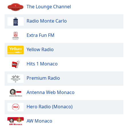
The Lounge Channel
Opacity
Radio Monte Carlo
Caption
Area
Extra Fun FM
Background
Color
Yellow Radio
Hits 1 Monaco
Opacity
Premium Radio
Font
Size
Antenna Web Monaco
Text
Hero Radio (Monaco)
Edge
Style
AW Monaco