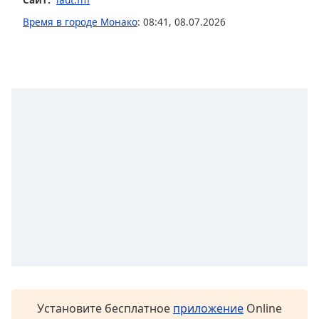
subtitles
Время в городе Монако
:
08:41
,
08.07.2026
settings
dialog
subtitles
off
,
selected
Audio
Track
Picture-
in-
Picture
Fullscreen
This
is
a
modal
window.
Beginning
Установите бесплатное
приложение
Online