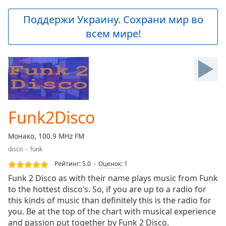
loading.
Play
Поддержи Украину. Сохрани мир во
Video
всем мире!
Play
Skip
Backward
Skip
Forward
Mute
Current
Time
0:00
Funk2Disco
/
Duration
-:-
Монако, 100.9 MHz FM
Loaded
:
disco
funk
0.00%
Stream
Рейтинг:
5.0
Оценок
:
1
Type
LIVE
Funk 2 Disco as with their name plays music from Funk
Seek to
to the hottest disco’s. So, if you are up to a radio for
live,
this kinds of music than definitely this is the radio for
currently
behind
you. Be at the top of the chart with musical experience
live
LIVE
and passion put together by Funk 2 Disco.