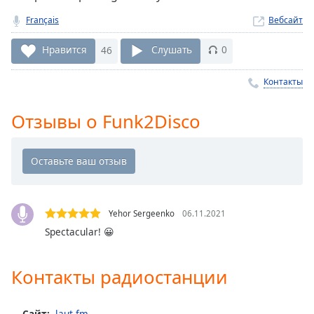
Remaining
Time
-
Français
Вебсайт
-:-
Нравится
46
Слушать
0
1x
Playback
Контакты
Rate
Отзывы о Funk2Disco
Chapters
Chapters
Descriptions
descriptions
off
,
Yehor Sergeenko
06.11.2021
selected
Spectacular! 😀
Subtitles
Контакты радиостанции
subtitles
settings
,
opens
Сайт:
laut.fm