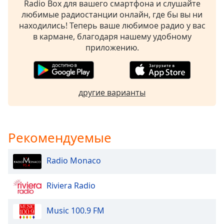
of
Radio Box для вашего смартфона и слушайте
dialog
любимые радиостанции онлайн, где бы вы ни
window.
находились! Теперь ваше любимое радио у вас
Escape
в кармане, благодаря нашему удобному
will
приложению.
cancel
and
close
the
другие варианты
window.
Text
Рекомендуемые
Color
Radio Monaco
Opacity
Riviera Radio
Text
Background
Music 100.9 FM
Color