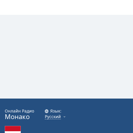
Font
Family
Reset
Done
Close
Modal
Dialog
End
of
dialog
window.
Онлайн Радио
Язык:
Монако
Русский