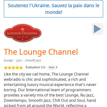
Play
Soutenez l'Ukraine. Sauvez la paix dans le
Video
monde!
Play
Skip
Backward
Skip
Forward
Mute
Current
Time
0:00
The Lounge Channel
/
Duration
-:-
lounge
jazz
smooth jazz
Loaded
:
0.00%
Évaluation:
5.0
Avis
:
3
Stream
Like the city we call home, The Lounge Channel
Type
LIVE
webradio is chic and sophisticated, a rich and
Seek to
entertaining luxury musical experience that's never
live,
boring. Our International team of programmers
currently
provides a variety mix of the best Lounge, Nu Jazz,
behind
live
LIVE
Downtempo, Smooth Jazz, Chill Out and Soul, hand
Remaining
picked from all around the World, reflecting a