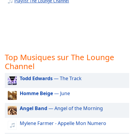
subtitles
Playlist The Lounge Channel
settings
dialog
subtitles
off
,
selected
Audio
Track
Top Musiques sur The Lounge
Picture-
Channel
in-
Picture
Todd Edwards
— The Track
Fullscreen
This
is
Homme Beige
— June
a
modal
Angel Band
— Angel of the Morning
window.
Mylene Farmer - Appelle Mon Numero
Beginning
of