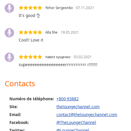
Opacity
Yehor Sergeenko
07.11.2021
It's good 👌
Caption
Area
Alla She
19.05.2021
Background
Cool!! Love it
Color
павел кущенко
03.02.2021
Opacity
supeeeeeeeeeeeeeeeeerrrrrrrrrrrr r!!!!!!!
Font
Contacts
Size
Numéro de téléphone:
+800-93882
Text
Site:
theloungechannel.com
Edge
Style
Email:
contact@theloungechannel.com
Facebook:
@TheLoungeChannel
Twitter:
@LoungeChannel
Font