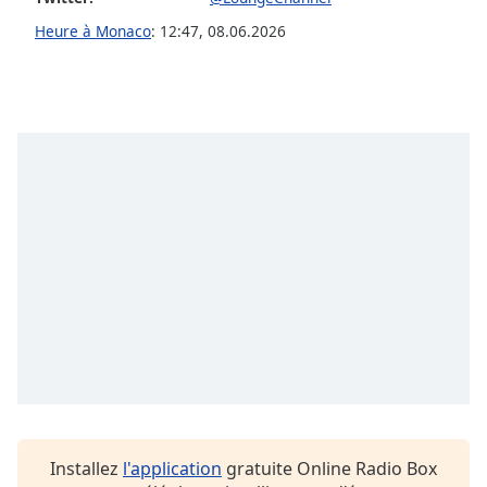
Family
Heure à Monaco
:
12:47
,
08.06.2026
Reset
Done
Close
Modal
Dialog
End
of
dialog
window.
Installez
l'application
gratuite Online Radio Box