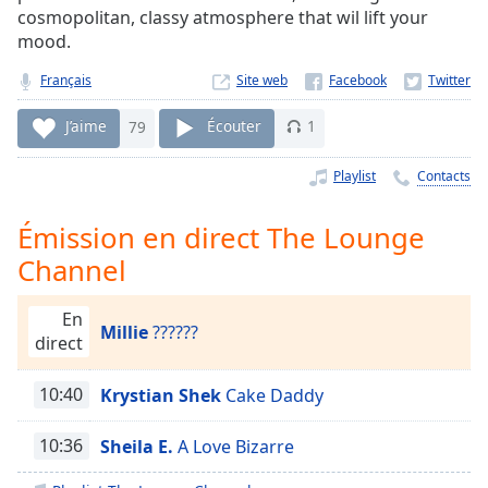
Time
-
cosmopolitan, classy atmosphere that wil lift your
-:-
mood.
1x
Français
Site web
Playback
Rate
J’aime
79
Écouter
1
Chapters
Playlist
Contacts
Chapters
Émission en direct The Lounge
Descriptions
Channel
descriptions
off
,
En
Millie
??????
selected
direct
Subtitles
10:40
Krystian Shek
Cake Daddy
subtitles
settings
,
10:36
Sheila E.
A Love Bizarre
opens