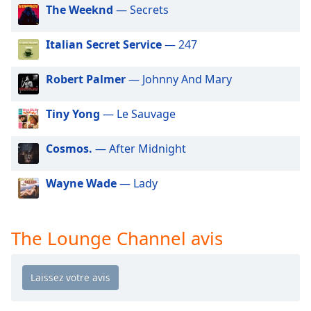
dialog
The Weeknd
— Secrets
window.
Escape
Italian Secret Service
— 247
will
cancel
Robert Palmer
— Johnny And Mary
and
close
Tiny Yong
— Le Sauvage
the
window.
Cosmos.
— After Midnight
Text
Color
Wayne Wade
— Lady
Opacity
The Lounge Channel avis
Text
Background
Color