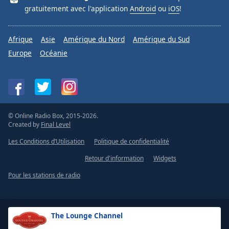
gratuitement avec l'application
Android
ou
iOS
!
Afrique
Asie
Amérique du Nord
Amérique du Sud
Europe
Océanie
© Online Radio Box, 2015-2026.
Created by
Final Level
Les Conditions d’Utilisation
Politique de confidentialité
Retour d'information
Widgets
Pour les stations de radio
The Lounge Channel