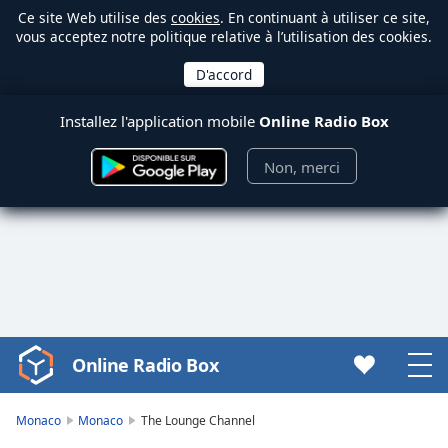
Ce site Web utilise des
cookies
. En continuant à utiliser ce site,
vous acceptez notre politique relative à l’utilisation des cookies.
Installez l'application mobile
Online Radio Box
Non, merci
Online Radio Box
Video
Player
is
Monaco
Monaco
The Lounge Channel
loading.