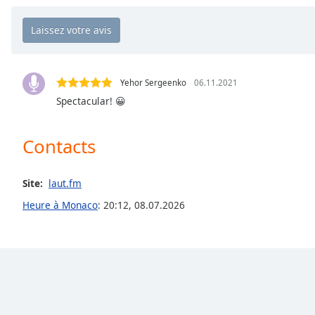
Chapters
Chapters
Descriptions
descriptions
Yehor Sergeenko
06.11.2021
off
,
Spectacular! 😀
selected
Contacts
Subtitles
subtitles
Site:
laut.fm
settings
,
opens
Heure à Monaco
:
20:12
,
08.07.2026
subtitles
settings
dialog
subtitles
off
,
selected