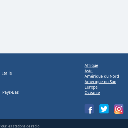
Afrique
Asie
Italie
Amérique du Nord
Amérique du Sud
Europe
Pays-Bas
Océanie
Pour les stations de radio