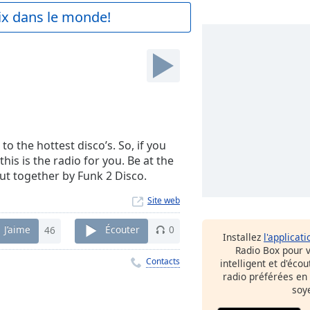
aix dans le monde!
o the hottest disco’s. So, if you
this is the radio for you. Be at the
ut together by Funk 2 Disco.
Site web
J’aime
46
Écouter
0
Installez
l'applicati
Radio Box pour 
Contacts
intelligent et d'éco
radio préférées en
soy