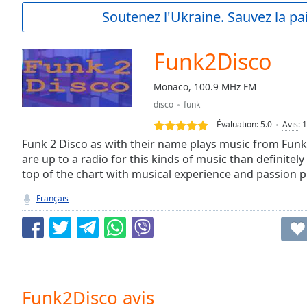
Current
Soutenez l'Ukraine. Sauvez la p
Time
0:00
/
Duration
-:-
Funk2Disco
Loaded
:
0.00%
Monaco, 100.9 MHz FM
0:00
disco
funk
Stream
Type
LIVE
Évaluation:
5.0
Avis
:
1
Seek to
Funk 2 Disco as with their name plays music from Funk t
live,
are up to a radio for this kinds of music than definitely 
currently
top of the chart with musical experience and passion p
behind
live
LIVE
Remaining
Français
Time
-
-:-
1x
Playback
Rate
Funk2Disco avis