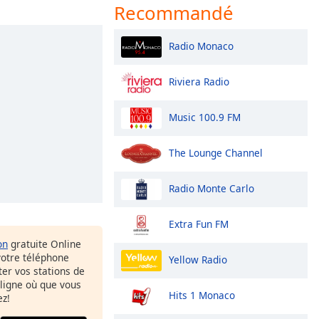
Recommandé
Radio Monaco
Riviera Radio
Music 100.9 FM
The Lounge Channel
Radio Monte Carlo
Extra Fun FM
on
gratuite Online
votre téléphone
Yellow Radio
uter vos stations de
 ligne où que vous
Hits 1 Monaco
ez!