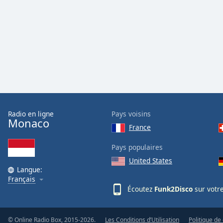
Audio
Track
Picture-
in-
Picture
Fullscreen
This
is
a
modal
window.
Radio en ligne
Pays voisins
Monaco
France
Beginning
of
Pays populaires
dialog
United States
window.
Langue:
Escape
Français
Écoutez
Funk2Disco
sur votr
will
cancel
and
© Online Radio Box, 2015-2026.
Les Conditions d’Utilisation
Politique de 
close