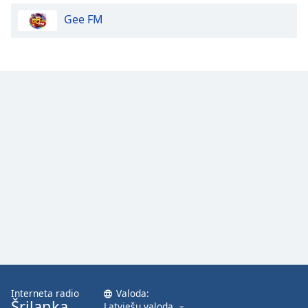
Gee FM
Interneta radio
Valoda:
Šrilanka
Latviešu valoda