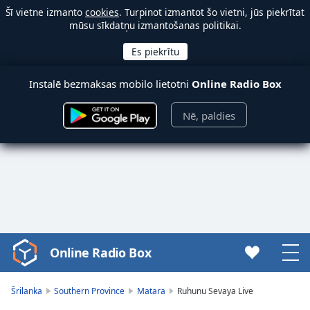
Šī vietne izmanto
cookies
. Turpinot izmantot šo vietni, jūs piekrītat
mūsu sīkdatņu izmantošanas politikai.
Instalē bezmaksas mobilo lietotni
Online Radio Box
Nē, paldies
Online Radio Box
Video
Player
is
Šrilanka
Southern Province
Matara
Ruhunu Sevaya Live
loading.