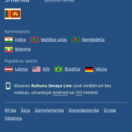
Kaimiņvalstis
Indija
Maldīva salas
Bangladeša
Mjanma
Populāras valstis
Latvija
ASV
Brazīlija
Vācija
Klausies
Ruhunu Sevaya Live
savā viedtālrunī bez
maksas, izmantojot
Android
vai
iOS
lietotni!
Āfrika
Āzija
Ziemeļamerika
Dienvidamerika
Eiropa
Okeānija