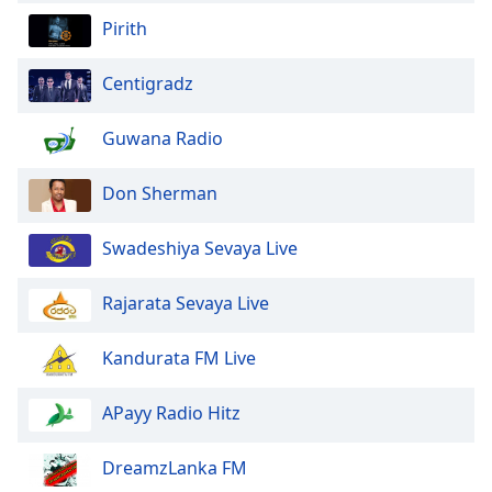
Pirith
Centigradz
Guwana Radio
Don Sherman
Swadeshiya Sevaya Live
Rajarata Sevaya Live
Kandurata FM Live
APayy Radio Hitz
DreamzLanka FM