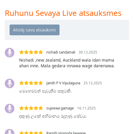
Time
-
-:-
Ruhunu Sevaya Live atsauksmes
1x
Playback
Rate
Chapters
nishadi sandamali
30.12.2025
Chapters
Nishadi ,new zealand, Auckland wala idan mama
ahan inne. Mata gedara innawa wage danenawa.
Descriptions
descriptions
Janith P V Vipulaguna
25.12.2025
off
,
මෙහෙමවත් පැවැතීම සතුටකි.
selected
Subtitles
sujeewa gamage
16.11.2025
subtitles
දකුණු ලකේ අභිමානය රුහුණු සේවය.
settings
,
opens
Ranjith Higgoda hewage