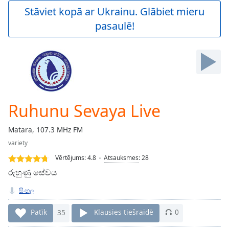
Play
Stāviet kopā ar Ukrainu. Glābiet mieru
Video
pasaulē!
Play
Skip
Backward
Skip
Forward
Mute
Current
Time
0:00
Ruhunu Sevaya Live
/
Duration
-:-
Matara, 107.3 MHz FM
Loaded
:
variety
0.00%
Stream
Vērtējums:
4.8
Atsauksmes
:
28
Type
LIVE
රුහුණු සේවය
Seek to
live,
සිංහල
currently
behind
live
LIVE
Patīk
35
Klausies tiešraidē
0
Remaining