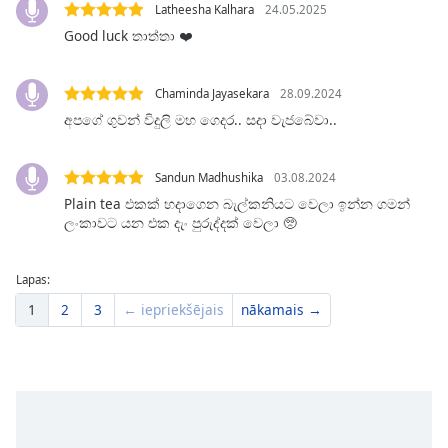
dialog
Latheesha Kalhara
24.05.2025
window.
Good luck තාත්තා ❤️
Escape
will
Chaminda Jayasekara
28.09.2024
cancel
අපගේ ගුවන් විදුලි මහ ගෙදර.. සදා වැජබේවා..
and
close
the
Sandun Madhushika
03.08.2024
window.
Plain tea එකක් හදාගෙන බැල්කනියට වෙලා ඉන්න ගමන්
ලංකාවට යන එක දැං පුරුද්දක් වෙලා 🥺
Text
Color
Lapas:
1
2
3
← iepriekšējais
nākamais →
Opacity
Text
Background
Color