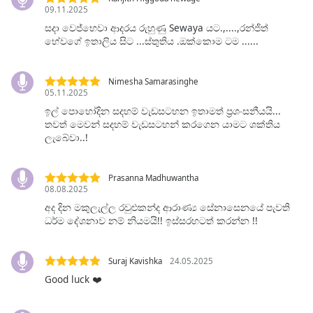
subtitles
09.11.2025
settings
සදා වෙජ්භෙවා ආදරය රුහුණු Sewaya යට.,....,රන්ජිත්
dialog
හේවගේ ඉතාලිය සිට ...ස්තුතිය .ඔක්කොම ටම ......
subtitles
off
,
selected
Nimesha Samarasinghe
05.11.2025
Audio
ඉල් පොහෝදින සදහම් වැඩසටහන ඉතාමත් ප්‍රශංසනීයයි...
Track
තවත් මෙවන් සදහම් වැඩසටහන් කරගෙන යාමට ශක්තිය
ලැබේවා..!
Picture-
in-
Picture
Prasanna Madhuwantha
Fullscreen
08.08.2025
This
අද දින මකුලැල්ල රවුළුකන්ද ආරාණ්‍ය සේනාසෙනයේ පැවති
is
ධර්ම දේශනාව නම් නියමයි!! ඉස්සරහටත් කරන්න !!
a
modal
window.
Suraj Kavishka
24.05.2025
Good luck ❤️
Beginning
of