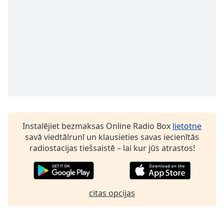
Opacity
Caption
Area
Background
Color
Opacity
Instalējiet bezmaksas Online Radio Box
lietotne
Font
savā viedtālrunī un klausieties savas iecienītās
Size
radiostacijas tiešsaistē – lai kur jūs atrastos!
Text
Edge
citas opcijas
Style
Font