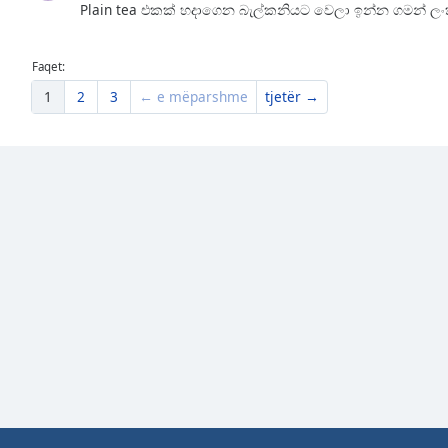
Plain tea එකක් හදාගෙන බැල්කනියට වෙලා ඉන්න ගමන් ලංකා
the
window.
Faqet:
Text
1
2
3
← e mëparshme
tjetër →
Color
Opacity
Text
Background
Color
Opacity
Caption
Area
Background