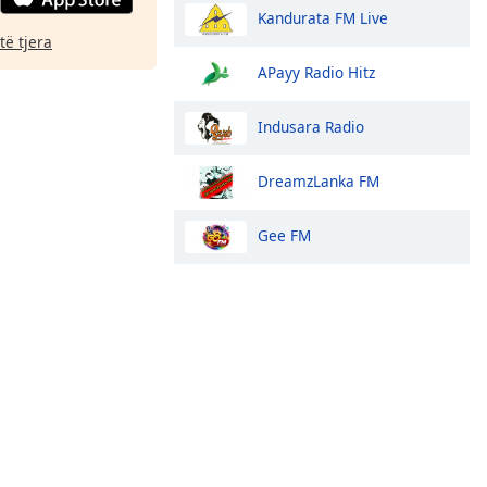
Kandurata FM Live
të tjera
APayy Radio Hitz
Indusara Radio
DreamzLanka FM
Gee FM