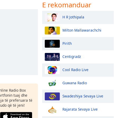
E rekomanduar
H R Jothipala
Milton Mallawarachchi
Pirith
Centigradz
Cool Radio Live
Guwana Radio
Online Radio Box
tfonin tuaj dhe
Swadeshiya Sevaya Live
aja të preferuara të
kudo që të jeni!
Rajarata Sevaya Live