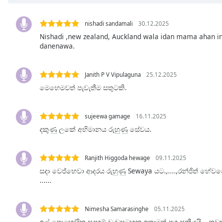
Chapters
Chapters
nishadi sandamali
30.12.2025
Nishadi ,new zealand, Auckland wala idan mama ahan 
Descriptions
danenawa.
descriptions
off
,
Janith P V Vipulaguna
25.12.2025
selected
මෙහෙමවත් පැවැතීම සතුටකි.
Subtitles
sujeewa gamage
16.11.2025
subtitles
දකුණු ලකේ අභිමානය රුහුණු සේවය.
settings
,
opens
subtitles
Ranjith Higgoda hewage
09.11.2025
settings
සදා වෙජ්භෙවා ආදරය රුහුණු Sewaya යට.,....,රන්ජිත් හේවග
dialog
......
subtitles
off
,
selected
Nimesha Samarasinghe
05.11.2025
ඉල් පොහෝදින සදහම් වැඩසටහන ඉතාමත් ප්‍රශංසනීයයි... 