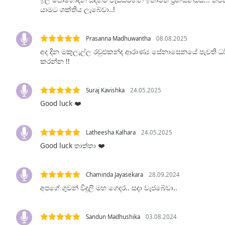
Audio
යාමට ශක්තිය ලැබේවා..!
Track
Picture-
Prasanna Madhuwantha
08.08.2025
in-
Picture
අද දින මකුලැල්ල රවුළුකන්ද ආරාණ්‍ය සේනාසෙනයේ පැවති ධ
Fullscreen
කරන්න !!
This
is
a
Suraj Kavishka
24.05.2025
modal
Good luck ❤️
window.
Latheesha Kalhara
24.05.2025
Beginning
Good luck තාත්තා ❤️
of
dialog
window.
Chaminda Jayasekara
28.09.2024
Escape
අපගේ ගුවන් විදුලි මහ ගෙදර.. සදා වැජබේවා..
will
cancel
and
Sandun Madhushika
03.08.2024
close