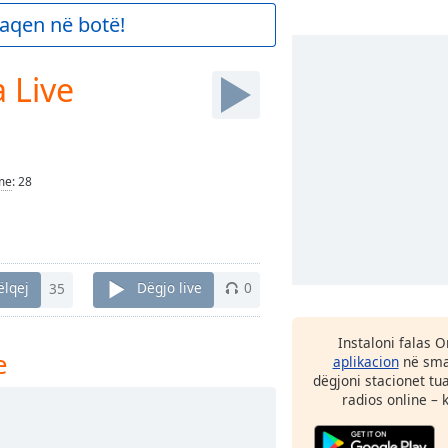
aqen në botë!
 Live
me
:
28
ëlqej
35
Dëgjo live
0
Instaloni falas 
e
aplikacion
në smar
dëgjoni stacionet tu
radios online – 