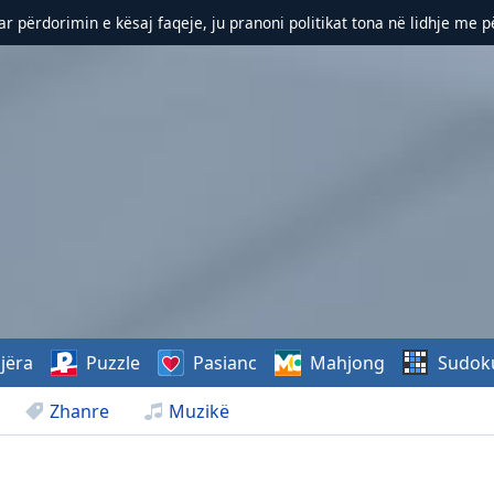
r përdorimin e kësaj faqeje, ju pranoni politikat tona në lidhje me 
jëra
Puzzle
Pasianc
Mahjong
Sudok
Zhanre
Muzikë