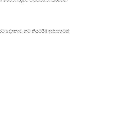
ර්ම දේශනාව නම් නියමයි!! ඉස්සරහටත්