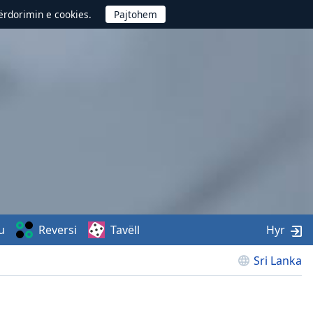
përdorimin e cookies.
u
Reversi
Tavëll
Hyr
Sri Lanka