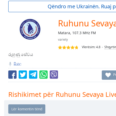
Current
Qëndro me Ukrainën. Ruaj p
Time
0:00
/
Duration
-:-
Ruhunu Sevaya
Loaded
:
0.00%
Matara, 107.3 MHz FM
0:00
variety
Stream
Type
LIVE
Vlerësim:
4.8
Shqyrti
Seek to
රුහුණු සේවය
live,
currently
සිංහල
behind
live
LIVE
Remaining
P
Time
-
-:-
Rishikimet për Ruhunu Sevaya Liv
1x
Playback
Rate