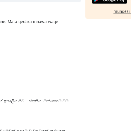
mundësi 
inne. Mata gedara innawa wage
ේ ඉතාලිය සිට ...ස්තුතිය .ඔක්කොම ටම
තවත් මෙවන් සදහම් වැඩසටහන් කරගෙන