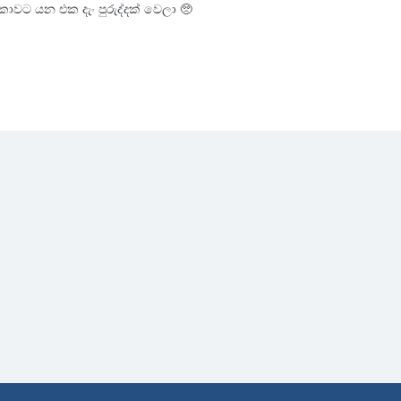
වට යන එක දැං පුරුද්දක් වෙලා 🥺