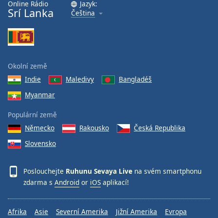
Online Rádio
Jazyk:
Srí Lanka
Čeština
Okolní země
Indie
Maledivy
Bangladéš
Myanmar
Populární země
Německo
Rakousko
Česká Republika
Slovensko
Poslouchejte
Ruhunu Sevaya Live
na svém smartphonu
zdarma s
Android
or
iOS
aplikací!
Afrika
Asie
Severní Amerika
Jižní Amerika
Evropa