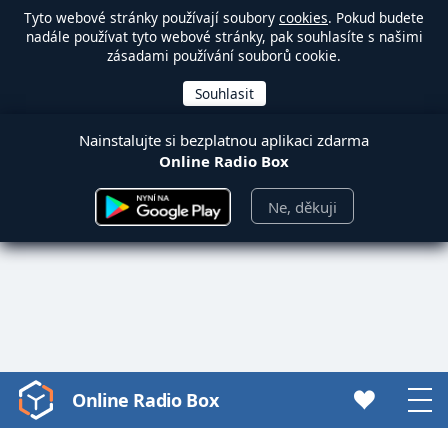
Tyto webové stránky používají soubory
cookies
. Pokud budete
nadále používat tyto webové stránky, pak souhlasíte s našimi
zásadami používání souborů cookie.
Nainstalujte si bezplatnou aplikaci zdarma
Online Radio Box
Ne, děkuji
Online Radio Box
Video
Player