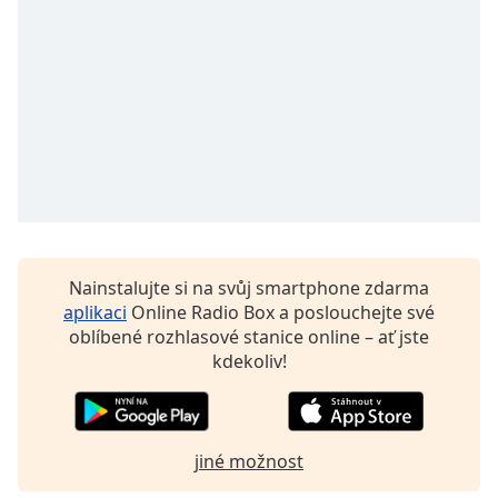
Color
Opacity
Caption
Area
Background
Color
Opacity
Nainstalujte si na svůj smartphone zdarma
aplikaci
Online Radio Box a poslouchejte své
Font
oblíbené rozhlasové stanice online – ať jste
Size
kdekoliv!
Text
Edge
jiné možnost
Style