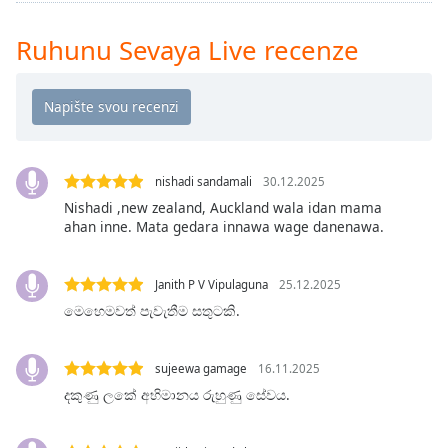
Remaining
Time
-
Ruhunu Sevaya Live recenze
-:-
1x
Playback
Rate
nishadi sandamali
30.12.2025
Chapters
Nishadi ,new zealand, Auckland wala idan mama
Chapters
ahan inne. Mata gedara innawa wage danenawa.
Descriptions
Janith P V Vipulaguna
25.12.2025
descriptions
මෙහෙමවත් පැවැතීම සතුටකි.
off
,
selected
sujeewa gamage
16.11.2025
Subtitles
දකුණු ලකේ අභිමානය රුහුණු සේවය.
subtitles
settings
,