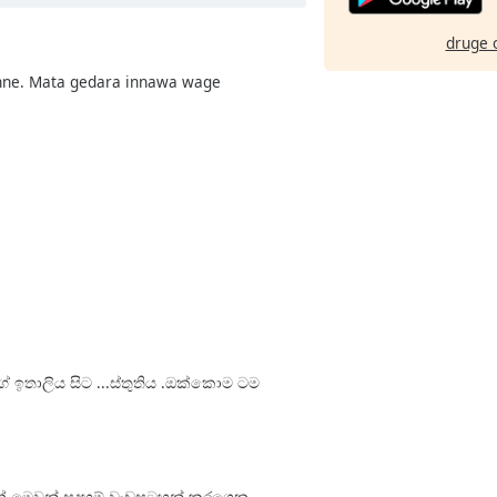
druge 
inne. Mata gedara innawa wage
ේ ඉතාලිය සිට ...ස්තුතිය .ඔක්කොම ටම
තවත් මෙවන් සදහම් වැඩසටහන් කරගෙන