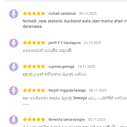
Chapters
Chapters
nishadi sandamali
30.12.2025
Nishadi ,new zealand, Auckland wala idan mama ahan 
Descriptions
danenawa.
descriptions
off
,
Janith P V Vipulaguna
25.12.2025
selected
මෙහෙමවත් පැවැතීම සතුටකි.
Subtitles
sujeewa gamage
16.11.2025
subtitles
දකුණු ලකේ අභිමානය රුහුණු සේවය.
settings
,
opens
subtitles
Ranjith Higgoda hewage
09.11.2025
settings
සදා වෙජ්භෙවා ආදරය රුහුණු Sewaya යට.,....,රන්ජිත් හේවග
dialog
......
subtitles
off
,
selected
Nimesha Samarasinghe
05.11.2025
ඉල් පොහෝදින සදහම් වැඩසටහන ඉතාමත් ප්‍රශංසනීයයි... 