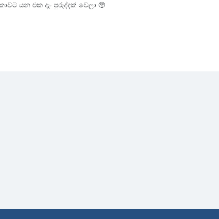
වට යන එක දැං පුරුද්දක් වෙලා 🥺