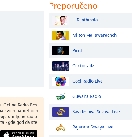
Preporučeno
H R Jothipala
Milton Mallawarachchi
Pirith
Centigradz
Cool Radio Live
Guwana Radio
nu Online Radio Box
 na svom pametnom
Swadeshiya Sevaya Live
svoje omiljene radio
ta - gde god da ste!
Rajarata Sevaya Live