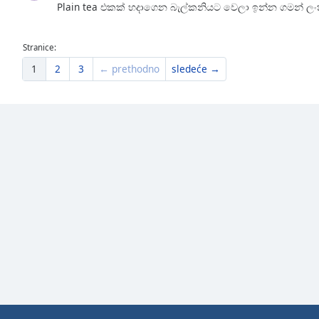
Plain tea එකක් හදාගෙන බැල්කනියට වෙලා ඉන්න ගමන් ලංකා
the
window.
Stranice:
Text
1
2
3
← prethodno
sledeće →
Color
Opacity
Text
Background
Color
Opacity
Caption
Area
Background