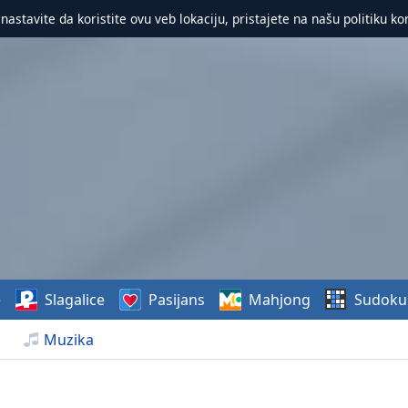
 nastavite da koristite ovu veb lokaciju, pristajete na našu politiku ko
e
Slagalice
Pasijans
Mahjong
Sudoku
Muzika