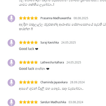
Audio
යාමට ශක්තිය ලැබේවා..!
Track
Picture-
Prasanna Madhuwantha
08.08.2025
in-
Picture
අද දින මකුලැල්ල රවුළුකන්ද ආරාණ්‍ය සේනාසෙනයේ පැවති ධ
Fullscreen
කරන්න !!
This
is
a
Suraj Kavishka
24.05.2025
modal
Good luck ❤️
window.
Latheesha Kalhara
24.05.2025
Beginning
Good luck තාත්තා ❤️
of
dialog
window.
Chaminda Jayasekara
28.09.2024
Escape
අපගේ ගුවන් විදුලි මහ ගෙදර.. සදා වැජබේවා..
will
cancel
and
Sandun Madhushika
03.08.2024
close