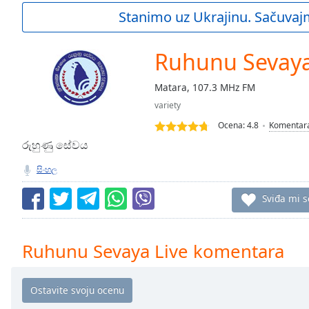
Current
Stanimo uz Ukrajinu. Sačuvaj
Time
0:00
/
Duration
-:-
Ruhunu Sevaya
Loaded
:
0.00%
Matara, 107.3 MHz FM
0:00
variety
Stream
Type
LIVE
Ocena:
4.8
Komentar
Seek to
රුහුණු සේවය
live,
currently
සිංහල
behind
live
LIVE
Remaining
Sviđa mi s
Time
-
-:-
Ruhunu Sevaya Live komentara
1x
Playback
Rate