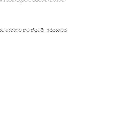
ර්ම දේශනාව නම් නියමයි!! ඉස්සරහටත්