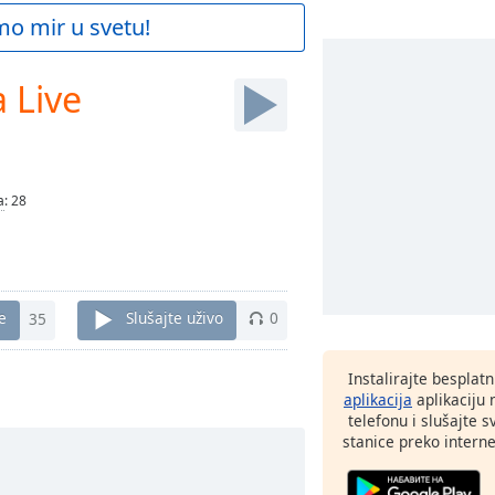
mo mir u svetu!
 Live
a
:
28
e
35
Slušajte uživo
0
Instalirajte besplat
aplikacija
aplikaciju
telefonu i slušajte 
stanice preko interne