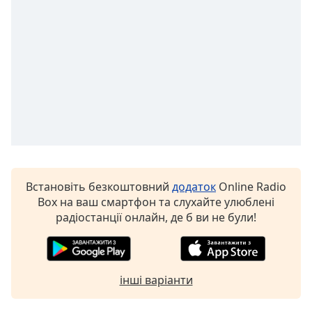
Opacity
Caption
Area
Background
Color
Opacity
Встановіть безкоштовний
додаток
Online Radio
Font
Box на ваш смартфон та слухайте улюблені
Size
радіостанції онлайн, де б ви не були!
Text
Edge
інші варіанти
Style