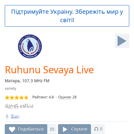
loading.
Play
Підтримуйте Україну. Збережіть мир у
Video
світі!
Play
Skip
Backward
Skip
Forward
Mute
Current
Time
0:00
Ruhunu Sevaya Live
/
Duration
-:-
Матара, 107.3 MHz FM
Loaded
:
variety
0.00%
Stream
Рейтинг:
4.8
Оцінок
:
28
Type
LIVE
රුහුණු සේවය
Seek to
live,
සිංහල
currently
behind
live
LIVE
Подобається
35
Слухати
0