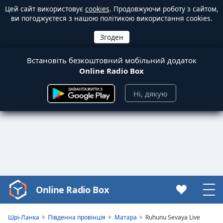
Цей сайт використовує
cookies
. Продовжуючи роботу з сайтом,
ви погоджуєтеся з нашою політикою використання cookies.
Встановіть безкоштовний мобільний додаток
Online Radio Box
Ні, дякую
Online Radio Box
Video
Player
is
Шрі-Ланка
Південна провінція
Матара
Ruhunu Sevaya Live