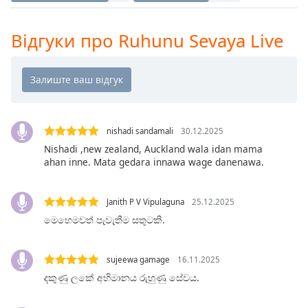
Remaining
Time
-
-:-
Відгуки про Ruhunu Sevaya Live
1x
Playback
Rate
Chapters
nishadi sandamali
30.12.2025
Chapters
Nishadi ,new zealand, Auckland wala idan mama
ahan inne. Mata gedara innawa wage danenawa.
Descriptions
descriptions
Janith P V Vipulaguna
25.12.2025
off
,
මෙහෙමවත් පැවැතීම සතුටකි.
selected
Subtitles
sujeewa gamage
16.11.2025
subtitles
දකුණු ලකේ අභිමානය රුහුණු සේවය.
settings
,
opens