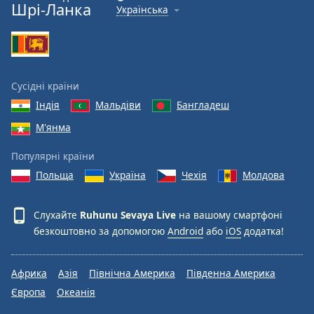
Шрі-Ланка
Українська
Сусідні країни
Індія
Мальдіви
Бангладеш
М'янма
Популярні країни
Польща
Україна
Чехія
Молдова
Слухайте
Ruhunu Sevaya Live
на вашому смартфоні
безкоштовно за допомогою
Android
або
iOS
додатка!
Африка
Азія
Північна Америка
Південна Америка
Європа
Океанія