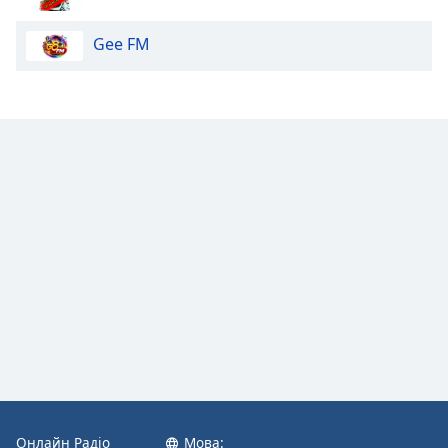
Gee FM
Онлайн Радіо
Мова: