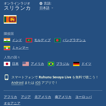
オンラインラジオ
言語:
スリランカ
日本語
隣接国
インド
モルディブ
バングラデシュ
ミャンマー
人気の国々
日本
アメリカ
ブラジル
ドイツ
スマートフォンで
Ruhunu Sevaya Live
を無料で聴こう！
Android
または
iOS
アプリで！
アフリカ
アジア
北アメリカ
南アメリカ
ヨーロッパ
オセアニア