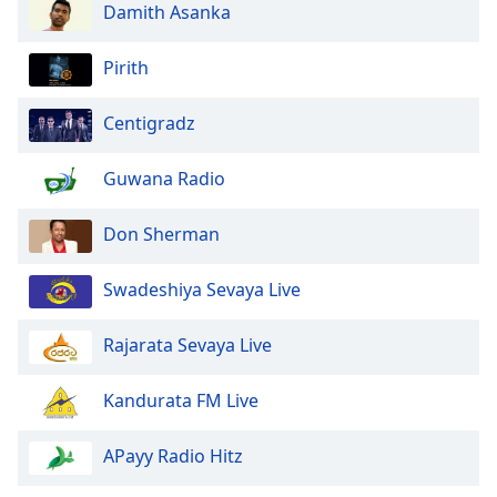
Damith Asanka
Pirith
Centigradz
Guwana Radio
Don Sherman
Swadeshiya Sevaya Live
Rajarata Sevaya Live
Kandurata FM Live
APayy Radio Hitz