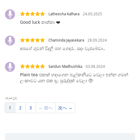
Beginning
of
dialog
Latheesha Kalhara
24.05.2025
window.
Good luck තාත්තා ❤️
Escape
will
Chaminda Jayasekara
28.09.2024
cancel
අපගේ ගුවන් විදුලි මහ ගෙදර.. සදා වැජබේවා..
and
close
the
Sandun Madhushika
03.08.2024
window.
Plain tea එකක් හදාගෙන බැල්කනියට වෙලා ඉන්න ගමන්
ලංකාවට යන එක දැං පුරුද්දක් වෙලා 🥺
Text
Color
ページ:
1
2
3
← 前へ
次へ →
Opacity
Text
Background