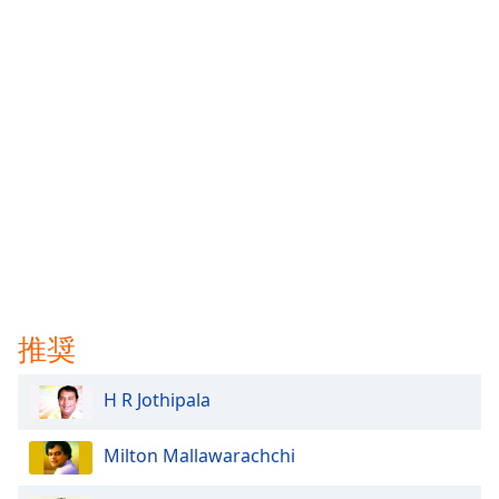
Font
Family
Reset
Done
Close
Modal
Dialog
End
of
dialog
window.
推奨
H R Jothipala
Milton Mallawarachchi