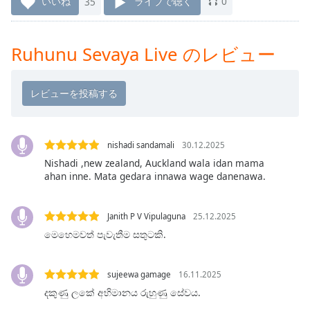
いいね
35
ライブで聴く
0
Remaining
Time
-
-:-
Ruhunu Sevaya Live のレビュー
1x
Playback
Rate
Chapters
nishadi sandamali
30.12.2025
Chapters
Nishadi ,new zealand, Auckland wala idan mama
ahan inne. Mata gedara innawa wage danenawa.
Descriptions
descriptions
Janith P V Vipulaguna
25.12.2025
off
,
මෙහෙමවත් පැවැතීම සතුටකි.
selected
Subtitles
sujeewa gamage
16.11.2025
subtitles
දකුණු ලකේ අභිමානය රුහුණු සේවය.
settings
,