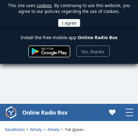
This site uses
cookies
. By continuing to use this website, you
agree to our policies regarding the use of cookies.
Install the free mobile app
Online Radio Box
No, thanks
Online Radio Box
Video
Player
is
Kazakhstan
Almaty
Almaty
Той Думан
loading.