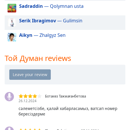
dialog
Sadraddin
— Qolymnan usta
window.
Escape
Serik Ibragimov
— Gulimsin
will
cancel
Aikyn
— Zhalgyz Sen
and
close
the
window.
Той Думан reviews
Text
Color
Opacity
Ботакөз Тажмағанбетова
26.12.2024
Text
сәлеметсізбе, қалай хабарласамыз, ватсап номер
Background
бересіздерме
Color