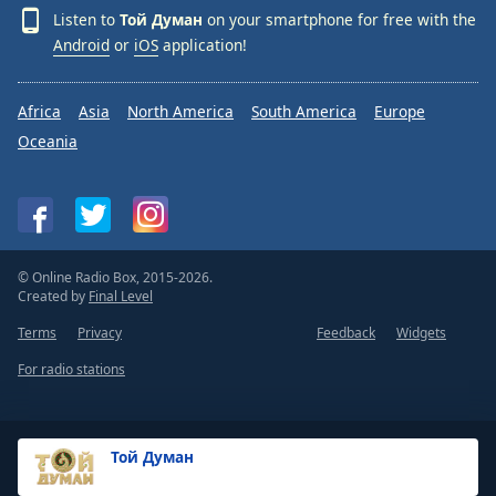
Listen to
Той Думан
on your smartphone for free with the
Android
or
iOS
application!
Africa
Asia
North America
South America
Europe
Oceania
© Online Radio Box, 2015-2026.
Created by
Final Level
Terms
Privacy
Feedback
Widgets
For radio stations
Той Думан