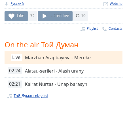
Time
-
Русский
Website
-:-
Like
32
Listen live
10
1x
Playback
Playlist
Contacts
Rate
On the air Той Думан
Chapters
Chapters
Live
Marzhan Arapbayeva - Mereke
Descriptions
02:24
Alatau-serileri - Alash urany
descriptions
off
,
02:21
Kairat Nurtas - Unap barasyn
selected
Той Думан playlist
Captions
captions
settings
,
opens