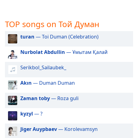
captions
settings
dialog
captions
TOP songs on Той Думан
off
,
selected
turan
— Toi Duman (Celebration)
Audio
Nurbolat Abdullin
— Ұмытам Қалай
Track
Picture-
Serikbol_Sailaubek_
in-
Picture
Fullscreen
Akın
— Duman Duman
This
is
Zaman toby
— Roza guli
a
modal
kyzyl
— ?
window.
Beginning
Jiger Auypbaev
— Korolevamsyn
of