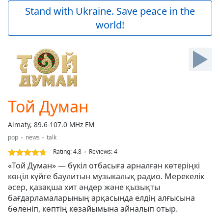
Play
Stand with Ukraine. Save peace in the
Video
world!
Play
Skip
Backward
Skip
Forward
Mute
Current
Time
0:00
Той Думан
/
Duration
-:-
Almaty, 89.6-107.0 MHz FM
Loaded
:
pop
news
talk
0.00%
Stream
Rating:
4.8
Reviews
:
4
Type
LIVE
«Той Думан» — бүкіл отбасыға арналған көтеріңкі
Seek to
көңіл күйге баулитын музыкалық радио. Мерекелік
live,
әсер, қазақша хит әндер және қызықты
currently
behind
бағдарламаларының арқасында елдің алғысына
live
LIVE
бөленіп, көптің көзайымына айналып отыр.
Remaining