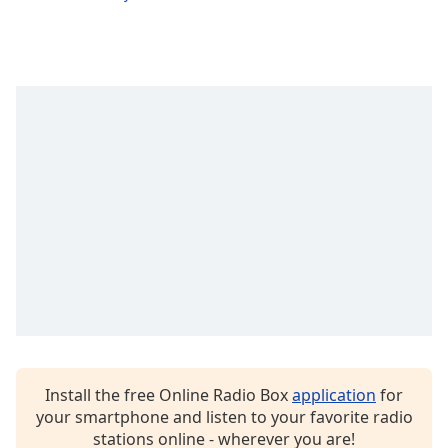
Family
Reset
Done
Close
Modal
Dialog
End
of
dialog
window.
Install the free Online Radio Box
application
for
your smartphone and listen to your favorite radio
stations online - wherever you are!