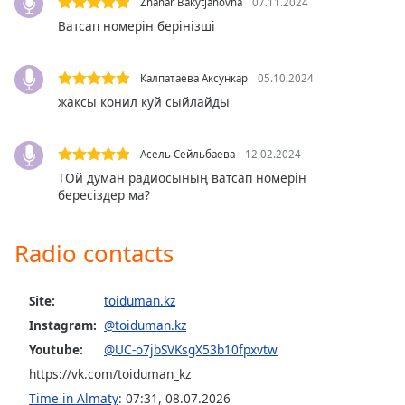
Zhanar Bakytjanovna
07.11.2024
Opacity
Ватсап номерін берінізші
Caption
Калпатаева Аксункар
05.10.2024
Area
жаксы конил куй сыйлайды
Background
Color
Асель Сейльбаева
12.02.2024
ТОй думан радиосының ватсап номерін
Opacity
бересіздер ма?
Font
Radio contacts
Size
Site:
toiduman.kz
Text
Instagram:
@toiduman.kz
Edge
Youtube:
@UC-o7jbSVKsgX53b10fpxvtw
Style
https://vk.com/toiduman_kz
Time in Almaty
:
07:31
,
08.07.2026
Font