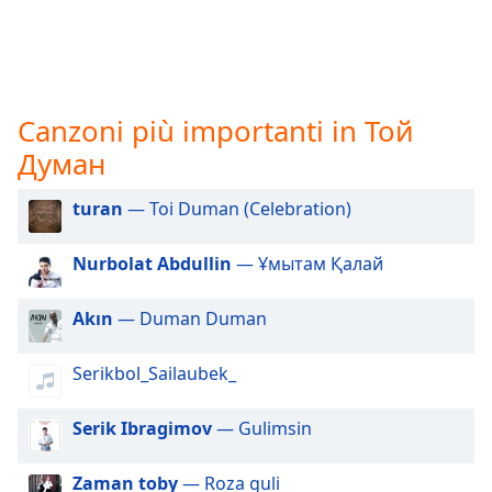
opens
subtitles
settings
dialog
subtitles
off
,
Canzoni più importanti in Той
selected
Думан
Audio
turan
— Toi Duman (Celebration)
Track
Picture-
Nurbolat Abdullin
— Ұмытам Қалай
in-
Picture
Fullscreen
Akın
— Duman Duman
This
is
Serikbol_Sailaubek_
a
modal
window.
Serik Ibragimov
— Gulimsin
Beginning
Zaman toby
— Roza guli