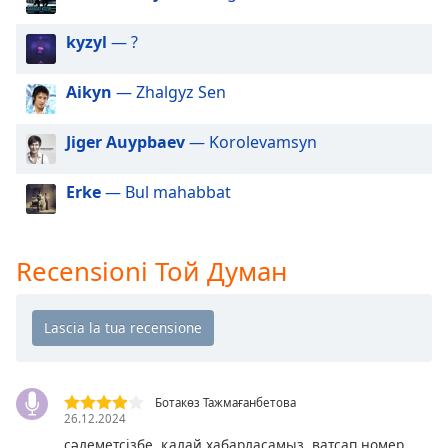
of
dialog
kyzyl
— ?
window.
Escape
Aikyn
— Zhalgyz Sen
will
cancel
and
Jiger Auypbaev
— Korolevamsyn
close
the
Erke
— Bul mahabbat
window.
Text
Recensioni Той Думан
Color
Opacity
Text
Ботакөз Тажмағанбетова
Background
26.12.2024
Color
сәлеметсізбе, қалай хабарласамыз, ватсап номер