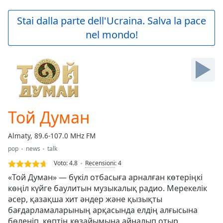
loading.
Play
Stai dalla parte dell'Ucraina. Salva la pace
Video
nel mondo!
Play
Skip
Backward
Skip
Forward
Mute
Current
Time
0:00
Той Думан
/
Duration
-:-
Almaty, 89.6-107.0 MHz FM
Loaded
:
pop
news
talk
0.00%
Stream
Voto:
4.8
Recensioni
:
4
Type
LIVE
«Той Думан» — бүкіл отбасыға арналған көтеріңкі
Seek to
көңіл күйге баулитын музыкалық радио. Мерекелік
live,
әсер, қазақша хит әндер және қызықты
currently
behind
бағдарламаларының арқасында елдің алғысына
live
LIVE
бөленіп, көптің көзайымына айналып отыр.