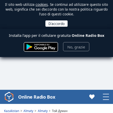
Il sito web utilizza
cookies
. Se continui ad utilizzare questo sito
web, significa che sei d’accordo con la nostra politica riguardo
l’uso di questi cookie.
Installa l’app per il cellulare gratuita
Online Radio Box
No, grazie
Online Radio Box
Video
Player
is
Kazakistan
Almaty
Almaty
Той Думан