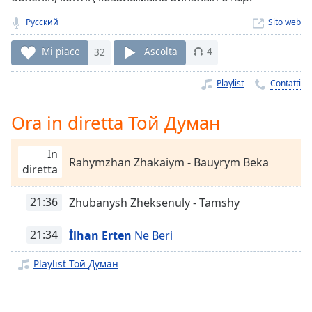
Remaining
Time
-
Русский
Sito web
-:-
Mi piace
32
Ascolta
4
1x
Playback
Playlist
Contatti
Rate
Ora in diretta Той Думан
Chapters
Chapters
In
Rahymzhan Zhakaiym - Bauyrym Beka
diretta
Descriptions
descriptions
21:36
Zhubanysh Zheksenuly - Tamshy
off
,
selected
21:34
İlhan Erten
Ne Beri
Subtitles
Playlist Той Думан
subtitles
settings
,