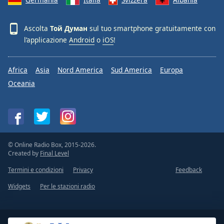
Ascolta
Той Думан
sul tuo smartphone gratuitamente con
l’applicazione
Android
o
iOS
!
Africa
Asia
Nord America
Sud America
Europa
Oceania
© Online Radio Box, 2015-2026.
Created by
Final Level
Termini e condizioni
Privacy
Feedback
Widgets
Per le stazioni radio