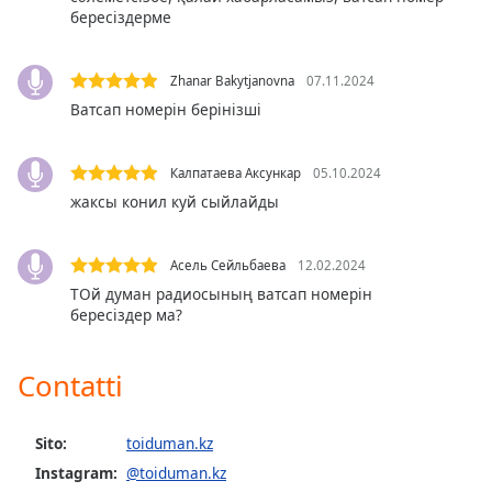
бересіздерме
Opacity
Zhanar Bakytjanovna
07.11.2024
Ватсап номерін берінізші
Caption
Area
Background
Калпатаева Аксункар
05.10.2024
Color
жаксы конил куй сыйлайды
Opacity
Асель Сейльбаева
12.02.2024
ТОй думан радиосының ватсап номерін
Font
бересіздер ма?
Size
Contatti
Text
Edge
Sito:
toiduman.kz
Style
Instagram:
@toiduman.kz