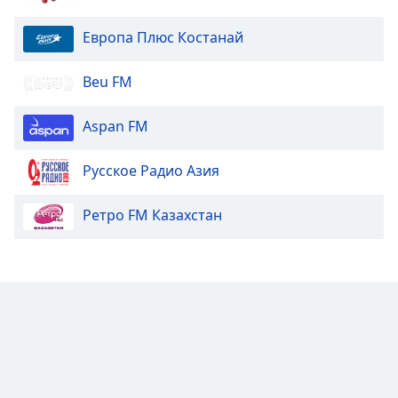
Европа Плюс Костанай
Beu FM
Aspan FM
Русское Радио Азия
Ретро FM Казахстан