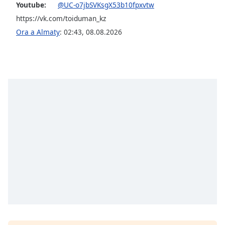
Youtube:
@UC-o7jbSVKsgX53b10fpxvtw
Font
https://vk.com/toiduman_kz
Family
Ora a Almaty
:
02:43
,
08.08.2026
Reset
Done
Close
Modal
Dialog
End
of
dialog
window.