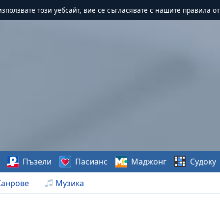
зползвате този уебсайт, вие се съгласявате с нашите правила о
Пъзели
Пасианс
Маджонг
Судоку
анрове
Музика