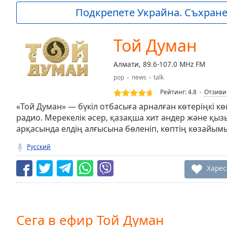
Current
Подкрепете Украйна. Съхранет
Time
0:00
/
Duration
-:-
Той Думан
Loaded
:
0.00%
Алмати, 89.6-107.0 MHz FM
0:00
pop
news
talk
Stream
Type
LIVE
Рейтинг:
4.8
Отзиви
Seek to
«Той Думан» — бүкіл отбасыға арналған көтеріңкі к
live,
радио. Мерекелік әсер, қазақша хит әндер және қ
currently
арқасында елдің алғысына бөленіп, көптің көзайым
behind
live
LIVE
Remaining
Русский
Time
-
-:-
Харес
1x
Playback
Rate
Сега в ефир Той Думан