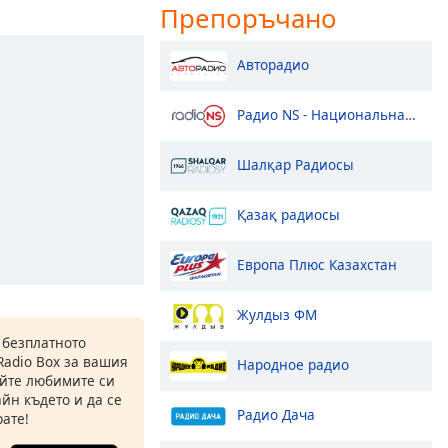
Препоръчано
Авторадио
Радио NS - Национальная Сеть
Шалқар Радиосы
Қазақ радиосы
Европа Плюс Казахстан
Жулдыз ФМ
 безплатното
Radio Box за вашия
Народное радио
йте любимите си
йн където и да се
Радио Дача
ате!