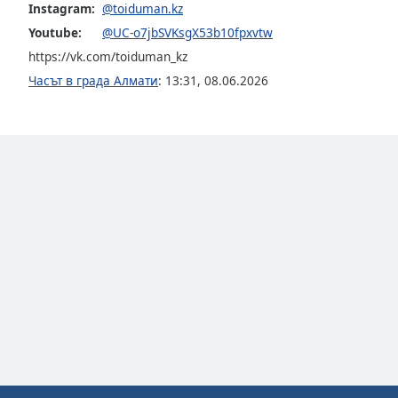
Color
Instagram:
@toiduman.kz
Youtube:
@UC-o7jbSVKsgX53b10fpxvtw
Opacity
https://vk.com/toiduman_kz
Часът в града Алмати
:
13:31
,
08.06.2026
Font
Size
Text
Edge
Style
Font
Family
Reset
Done
Close
Modal