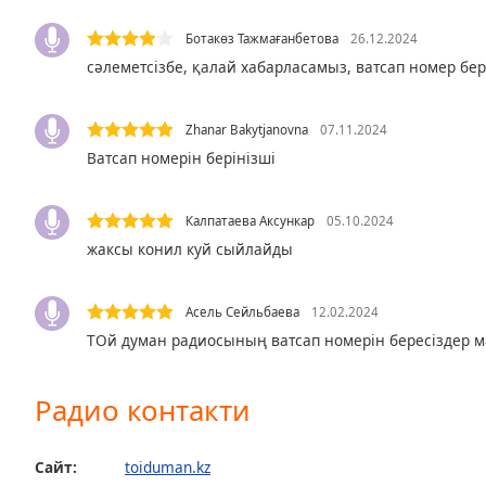
the
Ботакөз Тажмағанбетова
26.12.2024
window.
сәлеметсізбе, қалай хабарласамыз, ватсап номер бе
Text
Color
Zhanar Bakytjanovna
07.11.2024
Ватсап номерін берінізші
Opacity
Калпатаева Аксункар
05.10.2024
Text
жаксы конил куй сыйлайды
Background
Color
Асель Сейльбаева
12.02.2024
ТОй думан радиосының ватсап номерін бересіздер м
Opacity
Радио контакти
Caption
Area
Background
Сайт:
toiduman.kz