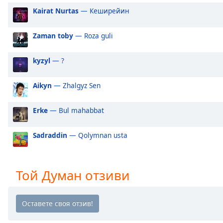
Audio
Kairat Nurtas
— Кеширейин
Track
Picture-
Zaman toby
— Roza guli
in-
Picture
Fullscreen
kyzyl
— ?
This
is
Aikyn
— Zhalgyz Sen
a
modal
Erke
— Bul mahabbat
window.
Beginning
Sadraddin
— Qolymnan usta
of
dialog
window.
Той Думан отзиви
Escape
will
cancel
and
close