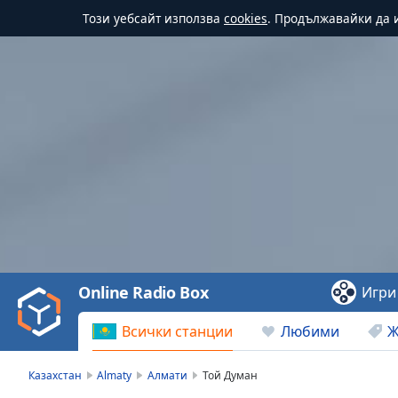
Този уебсайт използва
cookies
. Продължавайки да и
Video
Player
is
loading.
Play
Video
Online Radio Box
Игри
Play
Skip
Всички станции
Любими
Ж
Backward
Skip
Forward
Казахстан
Almaty
Алмати
Той Думан
Mute