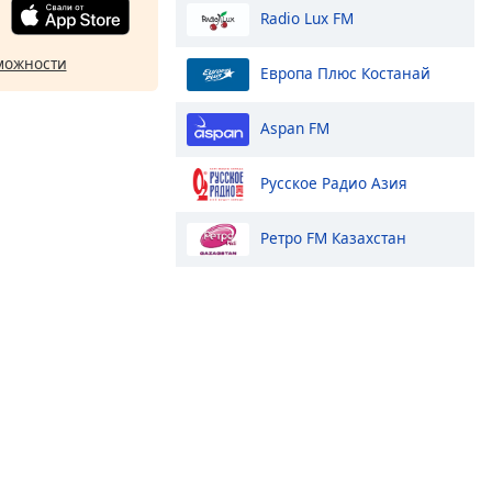
Radio Lux FM
можности
Европа Плюс Костанай
Aspan FM
Русское Радио Азия
Ретро FM Казахстан