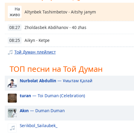
Chapters
На
Altynbek Tashimbetov - Aitshy janym
Chapters
живо
Descriptions
Zholdasbek Abdihanov - 40 zhas
08:27
descriptions
Aikyn - Ketpe
08:25
off
,
selected
Той Думан плейлист
Subtitles
ТОП песни на Той Думан
subtitles
settings
,
Nurbolat Abdullin
— Ұмытам Қалай
opens
subtitles
turan
— Toi Duman (Celebration)
settings
dialog
Akın
— Duman Duman
subtitles
off
,
selected
Serikbol_Sailaubek_