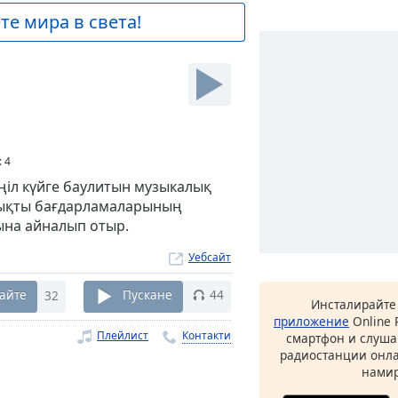
е мира в света!
:
4
өңіл күйге баулитын музыкалық
ызықты бағдарламаларының
ына айналып отыр.
Уебсайт
айте
32
Пускане
44
Инсталирайте
приложение
Online 
Плейлист
Контакти
смартфон и слуша
радиостанции онла
намир