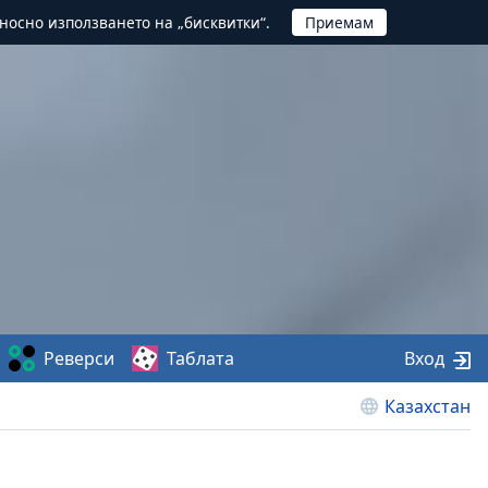
тносно използването на „бисквитки“.
Реверси
Таблата
Вход
Казахстан