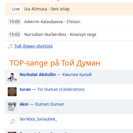
Chapters
Isa Alimusa - Seni oilap
Live
Chapters
Aikerim Kalaubaeva - Chinuri
15:05
Descriptions
Nursultan Nurberdiev - Kinaisyn nege
15:02
descriptions
off
,
Той Думан playliste
selected
TOP-sange på Той Думан
Subtitles
subtitles
Nurbolat Abdullin
— Ұмытам Қалай
settings
,
opens
turan
— Toi Duman (Celebration)
subtitles
settings
dialog
Akın
— Duman Duman
subtitles
off
,
Serikbol_Sailaubek_
selected