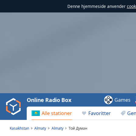
Denne hjemmeside anvender
cook
Video
Player
is
loading.
Play
Video
Online Radio Box
Games
Play
Skip
Alle stationer
Favoritter
Gen
Backward
Skip
Forward
Kasakhstan
Almaty
Almaty
Той Думан
Mute