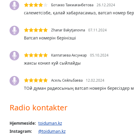
Ботакөз Тажмағанбетова
26.12.2024
the
window.
сәлеметсізбе, қалай хабарласамыз, ватсап номер бе
Text
Zhanar Bakytjanovna
07.11.2024
Color
Ватсап номерін берінізші
Opacity
Калпатаева Аксункар
05.10.2024
жаксы конил куй сыйлайды
Text
Background
Color
Асель Сейльбаева
12.02.2024
ТОй думан радиосының ватсап номерін бересіздер м
Opacity
Radio kontakter
Caption
Area
Hjemmeside:
toiduman.kz
Background
Instagram:
@toiduman.kz