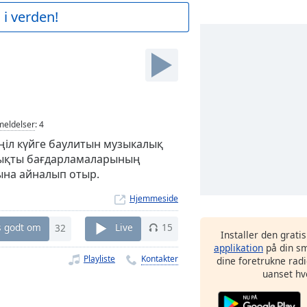
 i verden!
eldelser
:
4
өңіл күйге баулитын музыкалық
ызықты бағдарламаларының
ына айналып отыр.
Hjemmeside
s godt om
32
Live
15
Installer den grati
applikation
på din sm
Playliste
Kontakter
dine foretrukne radi
uanset hv