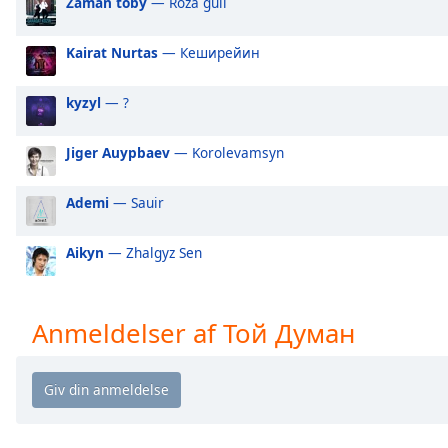
Zaman toby
— Roza guli
Audio
Track
Kairat Nurtas
— Кеширейин
Picture-
in-
Picture
kyzyl
— ?
Fullscreen
This
Jiger Auypbaev
— Korolevamsyn
is
a
modal
Ademi
— Sauir
window.
Aikyn
— Zhalgyz Sen
Beginning
of
dialog
Anmeldelser af Той Думан
window.
Escape
will
cancel
and
close