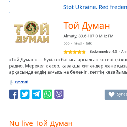
Current
Støt Ukraine. Red freden
Time
0:00
/
Duration
-:-
Той Думан
Loaded
:
0.00%
Almaty, 89.6-107.0 MHz FM
0:00
pop
news
talk
Stream
Type
LIVE
Bedømmelse:
4.8
Anm
Seek to
«Той Думан» — бүкіл отбасыға арналған көтеріңкі к
live,
радио. Мерекелік әсер, қазақша хит әндер және қ
currently
арқасында елдің алғысына бөленіп, көптің көзайым
behind
live
LIVE
Remaining
Русский
Time
-
-:-
Syne
1x
Playback
Rate
Nu live Той Думан