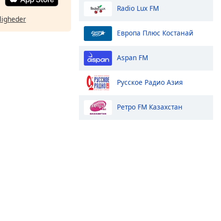
Radio Lux FM
ligheder
Европа Плюс Костанай
Aspan FM
Русское Радио Азия
Ретро FM Казахстан