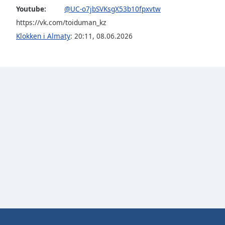
Color
Youtube:
@UC-o7jbSVKsgX53b10fpxvtw
https://vk.com/toiduman_kz
Opacity
Klokken i Almaty
:
20:11
,
08.06.2026
Font
Size
Text
Edge
Style
Font
Family
Reset
Done
Close
Modal