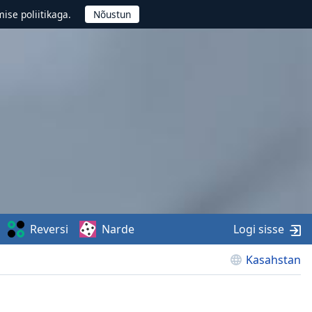
ise poliitikaga.
Reversi
Narde
Logi sisse
Kasahstan