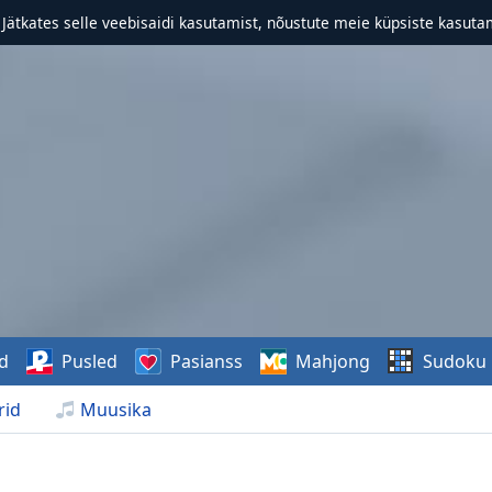
. Jätkates selle veebisaidi kasutamist, nõustute meie küpsiste kasutam
d
Pusled
Pasianss
Mahjong
Sudoku
rid
Muusika