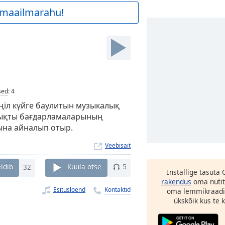
a maailmarahu!
sed
:
4
өңіл күйге баулитын музыкалық
ызықты бағдарламаларының
ына айналып отыр.
Veebisait
ldib
32
Kuula otse
5
Installige tasuta
rakendus
oma nutit
Esitusloend
Kontaktid
oma lemmikraadi
ükskõik kus te ka