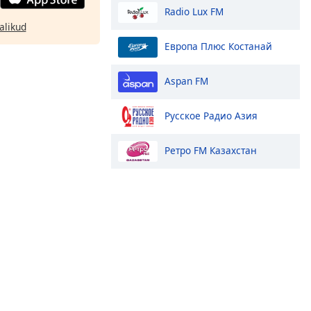
Radio Lux FM
alikud
Европа Плюс Костанай
Aspan FM
Русское Радио Азия
Ретро FM Казахстан