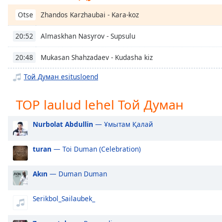
Chapters
Zhandos Karzhaubai - Kara-koz
Otse
Chapters
Almaskhan Nasyrov - Supsulu
20:52
Descriptions
Mukasan Shahzadaev - Kudasha kiz
20:48
descriptions
off
,
Той Думан esitusloend
selected
TOP laulud lehel Той Думан
Subtitles
subtitles
Nurbolat Abdullin
— Ұмытам Қалай
settings
,
opens
turan
— Toi Duman (Celebration)
subtitles
settings
dialog
Akın
— Duman Duman
subtitles
off
,
Serikbol_Sailaubek_
selected