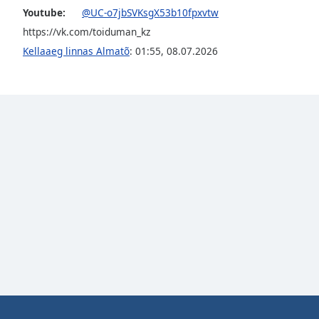
Color
Youtube:
@UC-o7jbSVKsgX53b10fpxvtw
https://vk.com/toiduman_kz
Opacity
Kellaaeg linnas Almatõ
:
01:55
,
08.07.2026
Font
Size
Text
Edge
Style
Font
Family
Reset
Done
Close
Modal