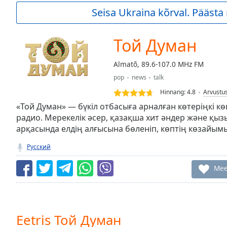
Current
Seisa Ukraina kõrval. Pääst
Time
0:00
/
Duration
-:-
Той Думан
Loaded
:
0.00%
Almatõ, 89.6-107.0 MHz FM
0:00
pop
news
talk
Stream
Type
LIVE
Hinnang:
4.8
Arvustu
Seek to
«Той Думан» — бүкіл отбасыға арналған көтеріңкі к
live,
радио. Мерекелік әсер, қазақша хит әндер және қ
currently
арқасында елдің алғысына бөленіп, көптің көзайым
behind
live
LIVE
Remaining
Русский
Time
-
-:-
Mee
1x
Playback
Rate
Eetris Той Думан