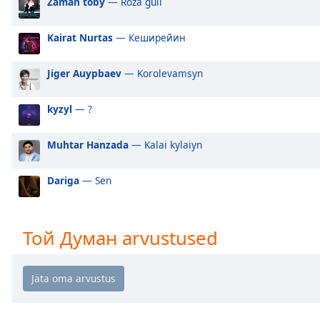
Zaman toby
— Roza guli
Audio
Track
Kairat Nurtas
— Кеширейин
Picture-
in-
Picture
Jiger Auypbaev
— Korolevamsyn
Fullscreen
This
kyzyl
— ?
is
a
modal
Muhtar Hanzada
— Kalai kylaiyn
window.
Dariga
— Sen
Beginning
of
dialog
Той Думан arvustused
window.
Escape
will
cancel
and
close