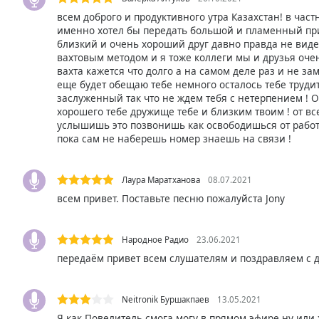
Audio
всем доброго и продуктивного утра Казахстан! в част
Track
именно хотел бы передать большой и пламенный при
близкий и очень хороший друг давно правда не вид
Picture-
in-
вахтовым методом и я тоже коллеги мы и друзья оче
Picture
вахта кажется что долго а на самом деле раз и не за
Fullscreen
еще будет обещаю тебе немного осталось тебе трудит
This
заслуженный так что не ждем тебя с нетерпением ! О
хорошего тебе дружище тебе и близким твоим ! от вс
is
услышишь это позвонишь как освободишься от работ
a
пока сам не наберешь номер знаешь на связи !
modal
window.
Лаура Маратханова
08.07.2021
Beginning
всем привет. Поставьте песню пожалуйста Jony
of
dialog
window.
Народное Радио
23.06.2021
Escape
передаём привет всем слушателям и поздравляем с 
will
cancel
Neitronik Буршакпаев
13.05.2021
and
close
Я как Повелитель смога могу в прямом эфире ну или 