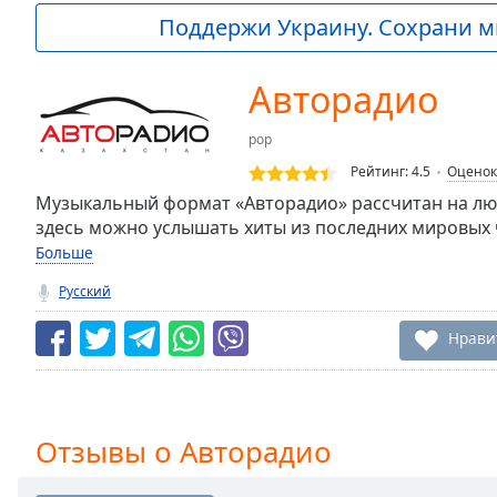
Current
Поддержи Украину. Сохрани м
Time
0:00
/
Duration
-:-
Авторадио
Loaded
:
0.00%
pop
0:00
Рейтинг:
4.5
Оценок
Stream
Type
Музыкальный формат «Авторадио» рассчитан на лю
LIVE
здесь можно услышать хиты из последних мировых 
Seek to
live,
Больше
currently
behind
Русский
live
LIVE
Remaining
Нрави
Time
-
-:-
1x
Отзывы о Авторадио
Playback
Rate