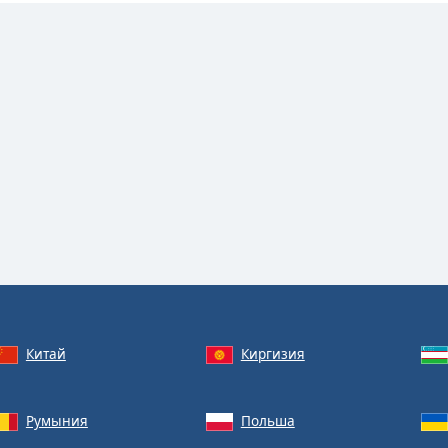
Китай
Киргизия
Румыния
Польша