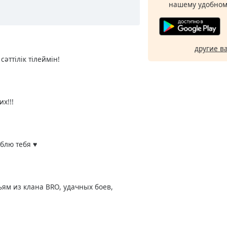
нашему удобном
другие в
әттілік тілеймін!
х!!!
лю тебя ♥️
ям из клана BRO, удачных боев,