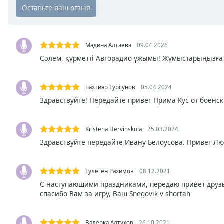
Chapters
Chapters
Descriptions
Мадина Алтаева
09.04.2026
Сәлем, құрметті Авторадио ұжымы! Жұмыстарыңызға с
descriptions
off
,
selected
Бахтияр Турсунов
05.04.2024
Здравствуйте! Передайте привет Прима Кус от боенски
Subtitles
subtitles
Kristena Hervinskoia
25.03.2024
settings
,
opens
Здравствуйте передайте Ивану Белоусова. Привет Люб
subtitles
settings
Тулеген Рахимов
08.12.2021
dialog
С наступающими праздниками, передаю привет друзь
subtitles
спасибо Вам за игру, Ваш Snegovik v shortah
off
,
selected
Валерка Алтухов
26.10.2021