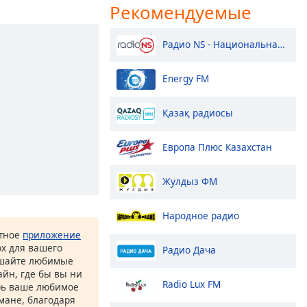
Рекомендуемые
Радио NS - Национальная Сеть
Energy FM
Қазақ радиосы
Европа Плюс Казахстан
Жулдыз ФМ
Народное радио
атное
приложение
ox для вашего
Радио Дача
ушайте любимые
йн, где бы вы ни
Radio Lux FM
рь ваше любимое
рмане, благодаря