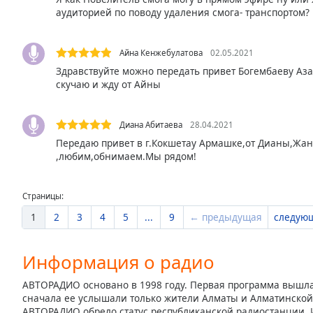
аудиторией по поводу удаления смога- транспортом?
the
window.
Айна Кенжебулатова
02.05.2021
Text
Здравствуйте можно передать привет Богембаеву Аза
Color
скучаю и жду от Айны
Opacity
Диана Абитаева
28.04.2021
Передаю привет в г.Кокшетау Армашке,от Дианы,Жа
,любим,обнимаем.Мы рядом!
Text
Background
Color
Страницы:
1
2
3
4
5
...
9
← предыдущая
следую
Opacity
Информация о радио
Caption
АВТОРАДИО основано в 1998 году. Первая программа вышла 
Area
сначала ее услышали только жители Алматы и Алматинской о
Background
АВТОРАДИО обрело статус республиканской радиостанции. И