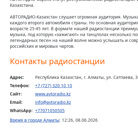
Color
Казахстана.
АВТОРАДИО-Казахстан слушает огромная аудитория. Музык
Opacity
каждого второго автомобиля страны. Но основная аудитор
возрасте 25-45 лет. В формате нашей радиостанции преиму
музыка, под которую «зажигают» на танцполах несколько п
Font
легендарных песен на нашей волне можно услышать и сов
Size
российских и мировых чартов.
Контакты радиостанции
Text
Edge
Style
Адрес:
Республика Казахстан, г. Алматы, ул. Сатпаева, 
Телефон:
+7 (727) 320 10 10
Font
Сайт:
www.avtoradio.kz
Family
Email:
info@avtoradio.kz
WhatsApp:
+77071050505
Reset
Время в городе Алматы
:
12:26
,
08.06.2026
Done
Close
Modal