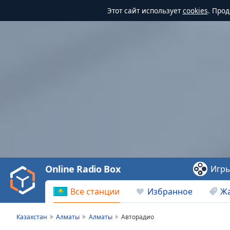
Этот сайт использует
cookies
. Про
Video
Player
is
loading.
Play
Video
Online Radio Box
Игр
Play
Skip
Все станции
Избранное
Ж
Backward
Skip
Forward
Казахстан
Алматы
Алматы
Авторадио
Mute