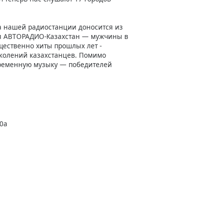
а нашей радиостанции доносится из
ия АВТОРАДИО-Казахстан — мужчины в
щественно хиты прошлых лет -
околений казахстанцев. Помимо
ременную музыку — победителей
30а