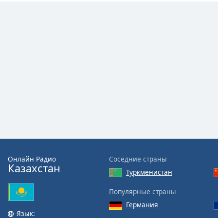
Dialog
End
of
dialog
window.
Онлайн Радио
Соседние страны
Казахстан
Туркменистан
Популярные страны
Германия
Язык: