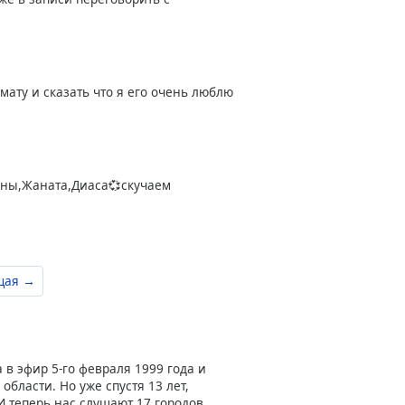
мату и сказать что я его очень люблю
нны,Жаната,Диаса💞скучаем
щая →
в эфир 5-го февраля 1999 года и
бласти. Но уже спустя 13 лет,
 теперь нас слушают 17 городов