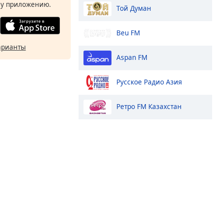
у приложению.
Той Думан
Beu FM
арианты
Aspan FM
Русское Радио Азия
Ретро FM Казахстан