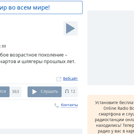
ир во всем мире!
:
89
бое возрастное поколение –
чартов и шлягеры прошлых лет.
Вебсайт
тся
363
Слушать
12
Установите беспл
Контакты
Online Radio B
смартфона и сл
радиостанции онла
находились! Тепе
радио у вас в ка