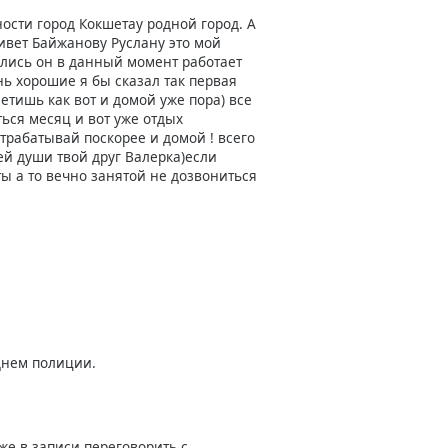
ности город Кокшетау родной город. А
вет Байжанову Руслану это мой
елись он в данный момент работает
нь хорошие я бы сказал так первая
метишь как вот и домой уже пора) все
ься месяц и вот уже отдых
трабатывай поскорее и домой ! всего
ей души твой друг Валерка)если
ы а то вечно занятой не дозвониться
днем полиции.
же в записи переговорить с