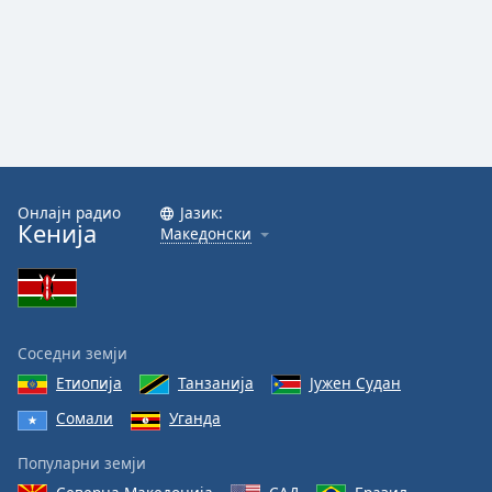
Онлајн радио
Јазик:
Кенија
Македонски
Соседни земји
Етиопија
Танзанија
Јужен Судан
Сомали
Уганда
Популарни земји