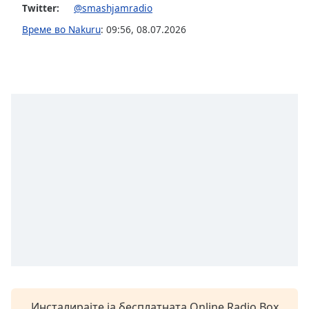
Twitter:
@smashjamradio
Font
Време во Nakuru
:
09:56
,
08.07.2026
Family
Reset
Done
Close
Modal
Dialog
End
of
dialog
window.
Инсталирајте ја бесплатната Online Radio Box