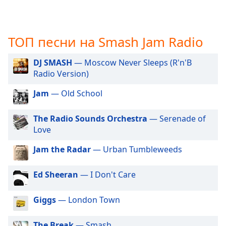
opens
subtitles
settings
ТОП песни на Smash Jam Radio
dialog
subtitles
DJ SMASH
— Moscow Never Sleeps (R'n'B
off
,
Radio Version)
selected
Jam
— Old School
Audio
Track
The Radio Sounds Orchestra
— Serenade of
Picture-
Love
in-
Picture
Jam the Radar
— Urban Tumbleweeds
Fullscreen
This
is
Ed Sheeran
— I Don't Care
a
modal
Giggs
— London Town
window.
The Break
— Smash