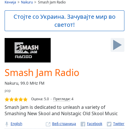
is
Кенија
Nakuru
Smash Jam Radio
loading.
Play
Стојте со Украина. Зачувајте мир во
Video
светот!
Play
Skip
Backward
Skip
Forward
Mute
Current
Time
0:00
Smash Jam Radio
/
Duration
-:-
Nakuru, 99.0 MHz FM
Loaded
:
pop
0.00%
Stream
Оцена:
5.0
Прегледи
:
4
Type
LIVE
Smash Jam is dedicated to unleash a variety of
Seek to
Smashing New Skool and Nolstagic Old Skool Music
live,
currently
English
Веб-страница
behind
live
LIVE