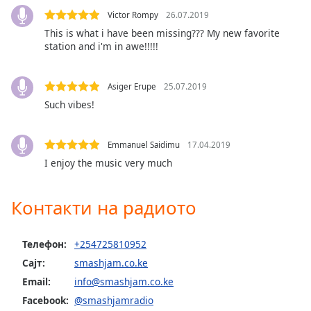
Color
Victor Rompy
26.07.2019
This is what i have been missing??? My new favorite
Opacity
station and i'm in awe!!!!!
Caption
Asiger Erupe
25.07.2019
Area
Such vibes!
Background
Color
Emmanuel Saidimu
17.04.2019
I enjoy the music very much
Opacity
Контакти на радиото
Font
Size
Телефон:
+254725810952
Сајт:
smashjam.co.ke
Text
Edge
Email:
info@smashjam.co.ke
Style
Facebook:
@smashjamradio