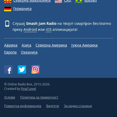
Северна Македонија
САД
Бразил
Германија
Слушај
Smash Jam Radio
на твојот смартфон бесплатно
преку
Android
или
iOS
апликацијата!
Африка
Азија
Северна Америка
Јужна Америка
Европа
Океанија
© Online Radio Box, 2015-2026.
Created by
Final Level
Услови
Политика за приватност
Повратна информација
Видгети
За радио станици