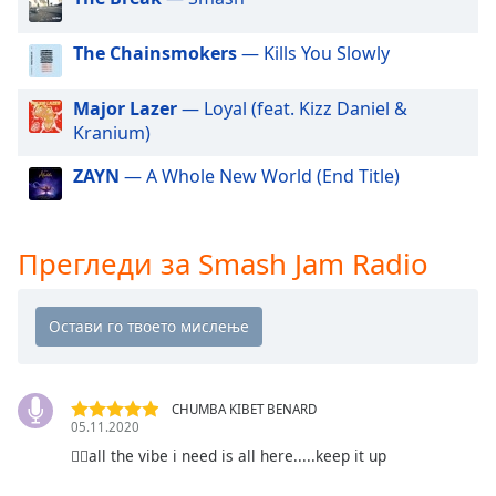
Beginning
of
dialog
The Chainsmokers
— Kills You Slowly
window.
Escape
Major Lazer
— Loyal (feat. Kizz Daniel &
will
Kranium)
cancel
and
ZAYN
— A Whole New World (End Title)
close
the
window.
Прегледи за Smash Jam Radio
Text
Color
Opacity
CHUMBA KIBET BENARD
05.11.2020
Text
👍🏻all the vibe i need is all here.....keep it up
Background