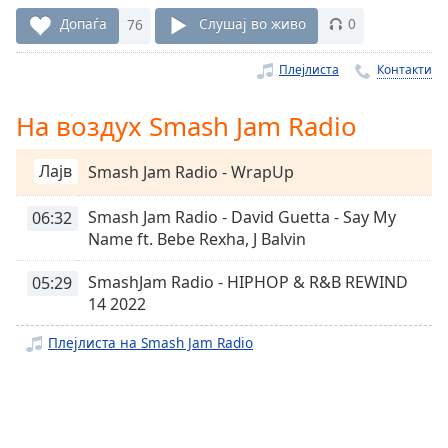
Remaining
Допаѓа
76
Слушај во живо
0
Time
-
-:-
Плејлиста
Контакти
1x
На воздух Smash Jam Radio
Playback
Rate
Лајв
Smash Jam Radio - WrapUp
Chapters
Smash Jam Radio - David Guetta - Say My
06:32
Chapters
Name ft. Bebe Rexha, J Balvin
Descriptions
SmashJam Radio - HIPHOP & R&B REWIND
05:29
descriptions
14 2022
off
,
selected
Плејлиста на Smash Jam Radio
Subtitles
subtitles
settings
,