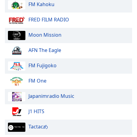
FM Kahoku
Opacity
FRED FILM RADIO
Caption
Moon Mission
Area
Background
AFN The Eagle
Color
FM Fujigoko
Opacity
FM One
Font
Size
Japanimradio Music
J1 HITS
Text
Edge
Style
Tactacめ