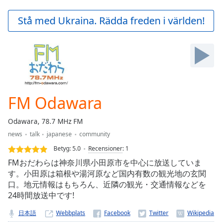
loading.
Play
Stå med Ukraina. Rädda freden i världen!
Video
Play
Skip
Backward
Skip
Forward
Mute
Current
FM Odawara
Time
0:00
/
Odawara, 78.7 MHz FM
Duration
-:-
news
talk
japanese
community
Loaded
:
0.00%
Betyg:
5.0
Recensioner
:
1
Stream
FMおだわらは神奈川県小田原市を中心に放送していま
Type
LIVE
す。小田原は箱根や湯河原など国内有数の観光地の玄関
口。地元情報はもちろん、近隣の観光・交通情報などを
Seek to
live,
24時間放送中です!
currently
behind
日本語
Webbplats
live
LIVE