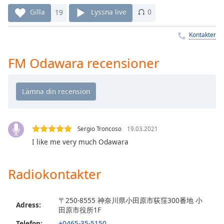
Remaining
Time
-
Gilla
19
Lyssna live
0
-:-
Kontakter
1x
Playback
FM Odawara recensioner
Rate
Chapters
Chapters
Descriptions
Sergio Troncoso
19.03.2021
descriptions
I like me very much Odawara
off
,
selected
Radiokontakter
Subtitles
〒250-8555 神奈川県小田原市荻窪300番地 小
subtitles
Adress:
田原市役所1F
settings
,
Telefon:
+0465-35-5150