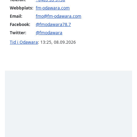
opens
subtitles
Webbplats:
fm-odawara.com
settings
Email:
fmo@fm-odawara.com
dialog
Facebook:
@fmodawara78.7
subtitles
Twitter:
@fmodawara
off
,
selected
Tid i Odawara
:
13:25
,
08.09.2026
Audio
Track
Picture-
in-
Picture
Fullscreen
This
is
a
modal
window.
Beginning