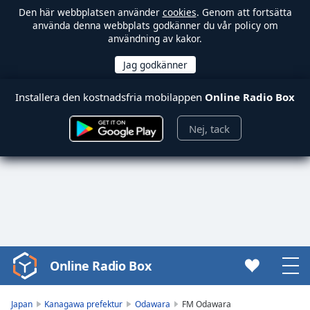
Den här webbplatsen använder
cookies
. Genom att fortsätta
använda denna webbplats godkänner du vår policy om
användning av kakor.
Installera den kostnadsfria mobilappen
Online Radio Box
Nej, tack
Online Radio Box
Video
Player
is
Japan
Kanagawa prefektur
Odawara
FM Odawara