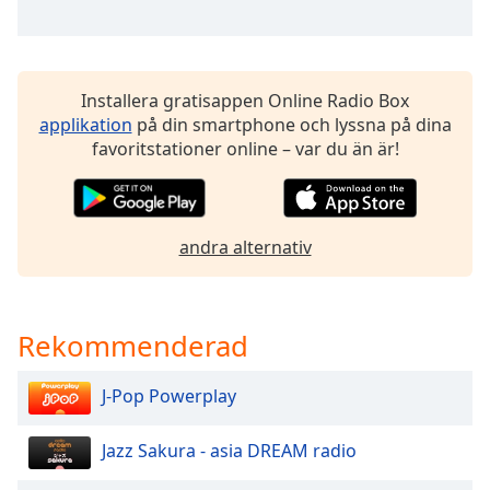
of
dialog
window.
Escape
Installera gratisappen Online Radio Box
will
applikation
på din smartphone och lyssna på dina
cancel
favoritstationer online – var du än är!
and
close
the
window.
andra alternativ
Text
Color
Rekommenderad
Opacity
J-Pop Powerplay
Text
Jazz Sakura - asia DREAM radio
Background
Color