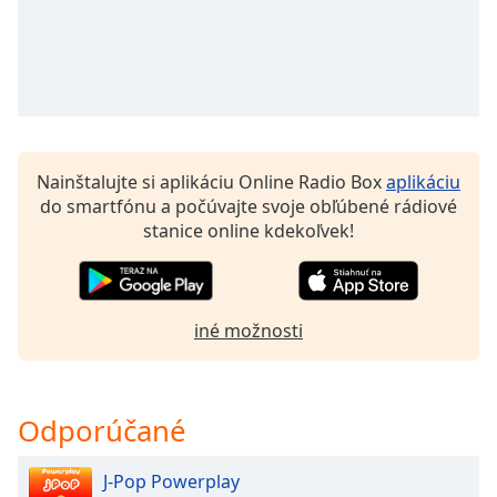
of
dialog
window.
Escape
will
cancel
and
close
Nainštalujte si aplikáciu Online Radio Box
aplikáciu
the
do smartfónu a počúvajte svoje obľúbené rádiové
window.
stanice online kdekoľvek!
Text
Color
iné možnosti
Opacity
Odporúčané
Text
Background
Color
J-Pop Powerplay