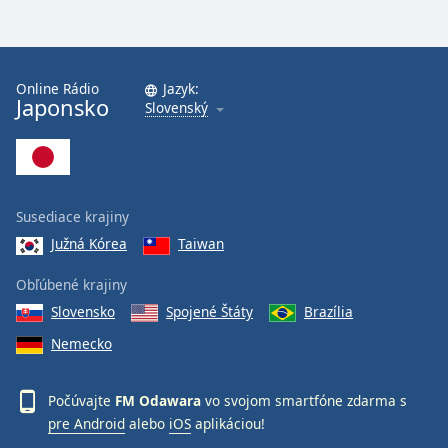
Online Rádio
Jazyk:
Japonsko
Slovenský
Susediace krajiny
Južná Kórea
Taiwan
Obľúbené krajiny
Slovensko
Spojené Štáty
Brazília
Nemecko
Počúvajte
FM Odawara
vo svojom smartfóne zdarma s
pre Android
alebo
iOS
aplikáciou!