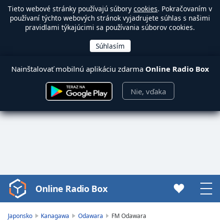
Tieto webové stránky používajú súbory
cookies
. Pokračovaním v
používaní týchto webových stránok vyjadrujete súhlas s našimi
pravidlami týkajúcimi sa používania súborov cookies.
Nainštalovať mobilnú aplikáciu zdarma
Online Radio Box
Nie, vďaka
Online Radio Box
Video
Player
is
Japonsko
Kanagawa
Odawara
FM Odawara