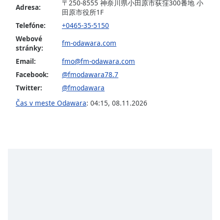
opens
〒250-8555 神奈川県小田原市荻窪300番地 小
Adresa:
subtitles
田原市役所1F
settings
Telefóne:
+0465-35-5150
dialog
Webové
subtitles
fm-odawara.com
stránky:
off
,
Email:
fmo@fm-odawara.com
selected
Facebook:
@fmodawara78.7
Audio
Twitter:
@fmodawara
Track
Čas v meste Odawara
:
04:15
,
08.11.2026
Picture-
in-
Picture
Fullscreen
This
is
a
modal
window.
Beginning