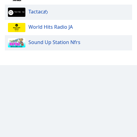
Font
Tactacめ
Family
World Hits Radio JA
Reset
Done
Sound Up Station Nfrs
Close
Modal
Dialog
End
of
dialog
window.