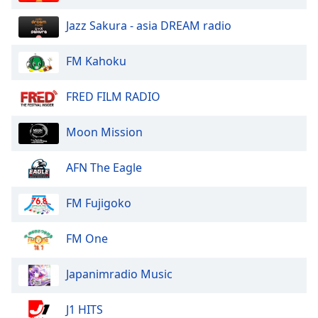
Jazz Sakura - asia DREAM radio
Opacity
FM Kahoku
Caption
Area
FRED FILM RADIO
Background
Color
Moon Mission
Opacity
AFN The Eagle
Font
FM Fujigoko
Size
FM One
Text
Edge
Japanimradio Music
Style
J1 HITS