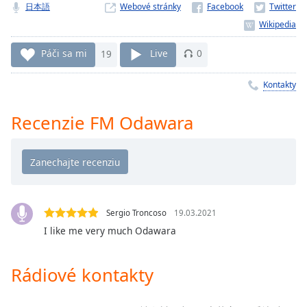
Remaining
日本語
Webové stránky
Time
-
-:-
Páči sa mi
19
Live
0
1x
Playback
Kontakty
Rate
Chapters
Recenzie FM Odawara
Chapters
Descriptions
descriptions
off
,
Sergio Troncoso
19.03.2021
selected
I like me very much Odawara
Subtitles
Rádiové kontakty
subtitles
settings
,