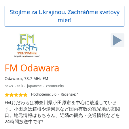
loading.
Play
Stojíme za Ukrajinou. Zachráňme svetový
Video
mier!
Play
Skip
Backward
Skip
Forward
Mute
Current
Time
0:00
FM Odawara
/
Duration
-:-
Odawara, 78.7 MHz FM
Loaded
:
news
talk
japanese
community
0.00%
Stream
Hodnotenie:
5.0
Recenzie
:
1
Type
LIVE
FMおだわらは神奈川県小田原市を中心に放送していま
Seek to
す。小田原は箱根や湯河原など国内有数の観光地の玄関
live,
口。地元情報はもちろん、近隣の観光・交通情報などを
currently
behind
24時間放送中です!
live
LIVE