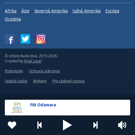
Afrika
Ázie
Severná Amerika
Južná Amerika
Európa
Oceánia
© Online Radio Box, 2015-2026.
Created by
Final Level
Podmienky
Ochrana súkromia
Spätná väzba
Widgety
Pre rádiové stanice
FM Odawara