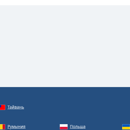
Тайвань
Румыния
Польша