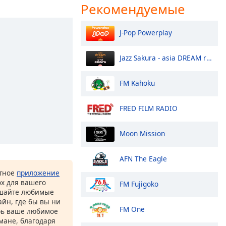
Рекомендуемые
J-Pop Powerplay
Jazz Sakura - asia DREAM radio
FM Kahoku
FRED FILM RADIO
Moon Mission
AFN The Eagle
атное
приложение
ox для вашего
FM Fujigoko
ушайте любимые
йн, где бы вы ни
FM One
рь ваше любимое
рмане, благодаря