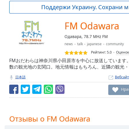
Current
Поддержи Украину. Сохрани м
Time
0:00
/
Duration
-:-
FM Odawara
Loaded
:
0.00%
Одавара, 78.7 MHz FM
0:00
news
talk
japanese
community
Stream
Type
LIVE
Рейтинг:
5.0
Оценок
Seek to
FMおだわらは神奈川県小田原市を中心に放送しています
live,
数の観光地の玄関口。地元情報はもちろん、近隣の観光・交
currently
behind
live
LIVE
日本語
Вебсайт
Remaining
Time
-
Нра
-:-
1x
Playback
Отзывы о FM Odawara
Rate