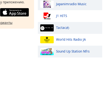
у приложению.
Japanimradio Music
J1 HITS
арианты
Tactacめ
World Hits Radio JA
Sound Up Station Nfrs