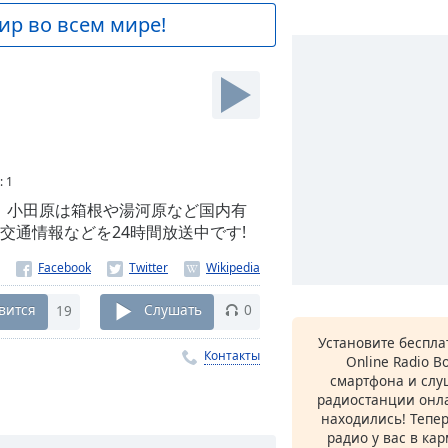
ир во всем мире!
:
1
。小田原は箱根や湯河原など国内有
通情報などを24時間放送中です!
вится
19
Слушать
0
Установите беспл
Контакты
Online Radio B
смартфона и сл
радиостанции онла
находились! Тепе
радио у вас в ка