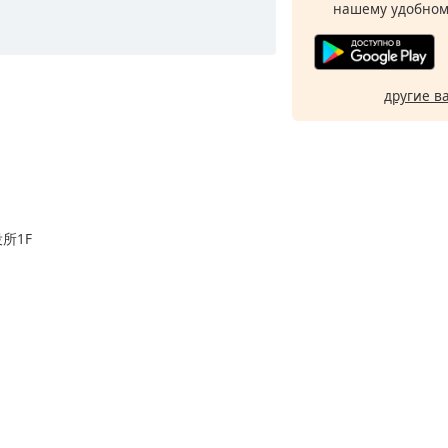
нашему удобном
другие в
所1F