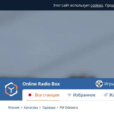
Этот сайт использует
cookies
. Про
Video
Player
is
loading.
Play
Video
Online Radio Box
Игр
Play
Skip
Все станции
Избранное
Ж
Backward
Skip
Forward
Япония
Канагава
Одавара
FM Odawara
Mute