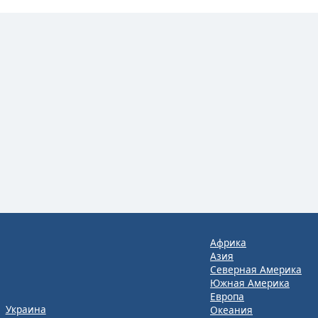
Африка
Азия
Северная Америка
Южная Америка
Европа
Украина
Океания