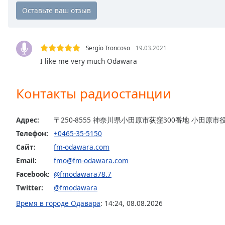
Chapters
Chapters
Descriptions
Sergio Troncoso
19.03.2021
descriptions
I like me very much Odawara
off
,
selected
Контакты радиостанции
Subtitles
Адрес:
〒250-8555 神奈川県小田原市荻窪300番地 小田原市役
subtitles
settings
,
Телефон:
+0465-35-5150
opens
Сайт:
fm-odawara.com
subtitles
Email:
fmo@fm-odawara.com
settings
Facebook:
@fmodawara78.7
dialog
subtitles
Twitter:
@fmodawara
off
,
Время в городе Одавара
:
14:24
,
08.08.2026
selected