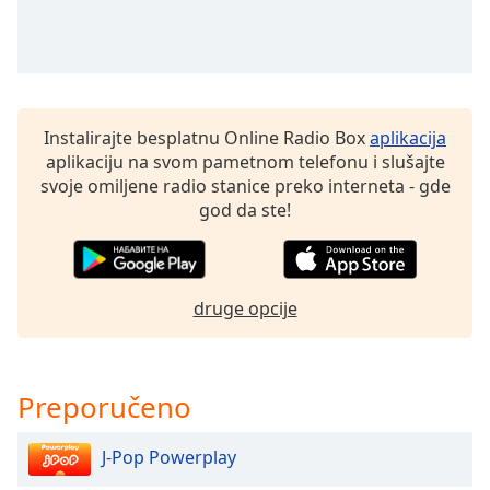
dialog
window.
Escape
will
cancel
and
Instalirajte besplatnu Online Radio Box
aplikacija
close
aplikaciju na svom pametnom telefonu i slušajte
the
svoje omiljene radio stanice preko interneta - gde
window.
god da ste!
Text
Color
druge opcije
Opacity
Preporučeno
Text
Background
Color
J-Pop Powerplay