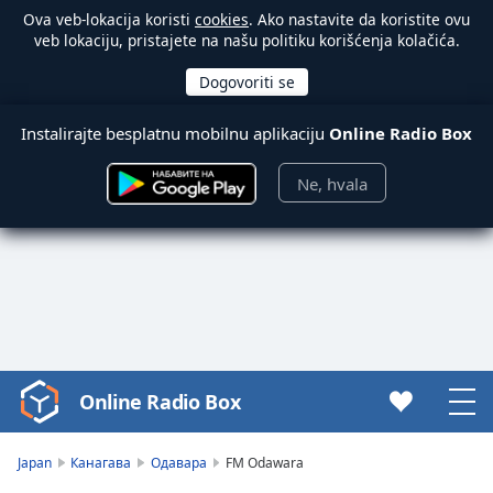
Ova veb-lokacija koristi
cookies
. Ako nastavite da koristite ovu
veb lokaciju, pristajete na našu politiku korišćenja kolačića.
Instalirajte besplatnu mobilnu aplikaciju
Online Radio Box
Ne, hvala
Online Radio Box
Video
Player
is
Japan
Канагава
Одавара
FM Odawara
loading.