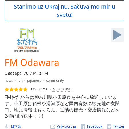
Play
Stanimo uz Ukrajinu. Sačuvajmo mir u
Video
svetu!
Play
Skip
Backward
Skip
Forward
Mute
Current
Time
0:00
FM Odawara
/
Duration
-:-
Одавара, 78.7 MHz FM
Loaded
:
news
talk
japanese
community
0.00%
Stream
Ocena:
5.0
Komentara
:
1
Type
LIVE
FMおだわらは神奈川県小田原市を中心に放送していま
Seek to
す。小田原は箱根や湯河原など国内有数の観光地の玄関
live,
口。地元情報はもちろん、近隣の観光・交通情報などを
currently
behind
24時間放送中です!
live
LIVE
Remaining
日本語
Veb-lokacija