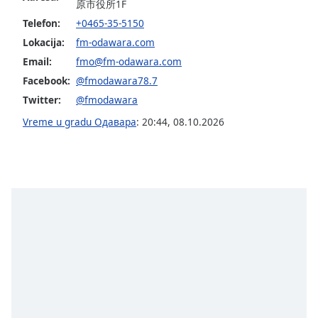
subtitles
原市役所1F
settings
Telefon:
+0465-35-5150
dialog
Lokacija:
fm-odawara.com
subtitles
Email:
fmo@fm-odawara.com
off
,
selected
Facebook:
@fmodawara78.7
Twitter:
@fmodawara
Audio
Track
Vreme u gradu Одавара
:
20:44
,
08.10.2026
Picture-
in-
Picture
Fullscreen
This
is
a
modal
window.
Beginning
of