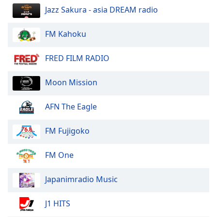
Jazz Sakura - asia DREAM radio
Opacity
FM Kahoku
Caption
Area
FRED FILM RADIO
Background
Color
Moon Mission
Opacity
AFN The Eagle
Font
FM Fujigoko
Size
FM One
Text
Edge
Japanimradio Music
Style
J1 HITS
Font