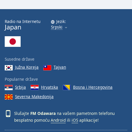
Radio na Internetu
Jezik:
Japan
Srpski
Susedne države
Južna Koreja
Tajvan
Popularne države
Srbija
Hrvatska
Bosna i Hercegovina
Severna Makedonija
Slušajte
FM Odawara
na vašem pametnom telefonu
besplatno pomoću
Android
ili
iOS
aplikacije!