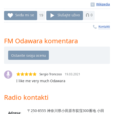
Time
-
-:-
Sviđa mi se
19
Slušajte uživo
0
1x
Playback
Kontakti
Rate
Chapters
FM Odawara komentara
Chapters
Descriptions
descriptions
off
,
Sergio Troncoso
19.03.2021
selected
I like me very much Odawara
Subtitles
Radio kontakti
subtitles
settings
,
opens
〒250-8555 神奈川県小田原市荻窪300番地 小田
Adresa: