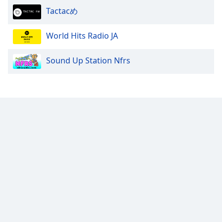
Family
Tactacめ
World Hits Radio JA
Reset
Done
Sound Up Station Nfrs
Close
Modal
Dialog
End
of
dialog
window.