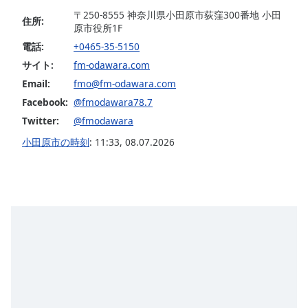
opens
〒250-8555 神奈川県小田原市荻窪300番地 小田
住所:
subtitles
原市役所1F
settings
電話:
+0465-35-5150
dialog
サイト:
fm-odawara.com
subtitles
Email:
fmo@fm-odawara.com
off
,
selected
Facebook:
@fmodawara78.7
Twitter:
@fmodawara
Audio
Track
小田原市の時刻
:
11:33
,
08.07.2026
Picture-
in-
Picture
Fullscreen
This
is
a
modal
window.