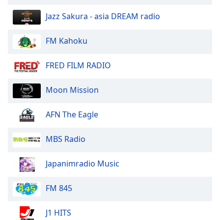
Color
Jazz Sakura - asia DREAM radio
Opacity
FM Kahoku
Caption
FRED FILM RADIO
Area
Background
Moon Mission
Color
AFN The Eagle
Opacity
MBS Radio
Font
Size
Japanimradio Music
Text
FM 845
Edge
Style
J1 HITS