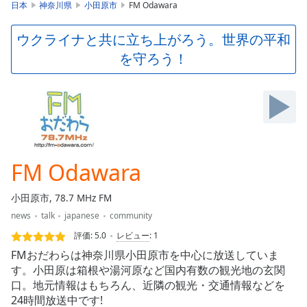
is
日本
神奈川県
小田原市
FM Odawara
loading.
Play
ウクライナと共に立ち上がろう。世界の平和
Video
を守ろう！
Play
Skip
Backward
Skip
Forward
Mute
Current
Time
0:00
FM Odawara
/
Duration
-:-
小田原市, 78.7 MHz FM
Loaded
:
news
talk
japanese
community
0.00%
Stream
評価:
5.0
レビュー
:
1
Type
LIVE
FMおだわらは神奈川県小田原市を中心に放送していま
Seek to
す。小田原は箱根や湯河原など国内有数の観光地の玄関
live,
口。地元情報はもちろん、近隣の観光・交通情報などを
currently
behind
24時間放送中です!
live
LIVE