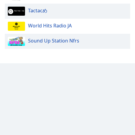
Font
Tactacめ
Family
World Hits Radio JA
Reset
Sound Up Station Nfrs
Done
Close
Modal
Dialog
End
of
dialog
window.