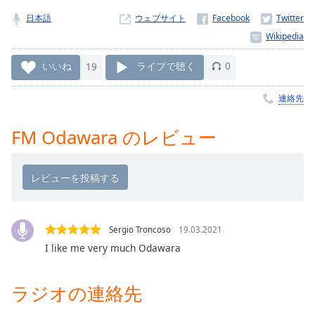
Remaining
日本語
ウェブサイト
Time
-
-:-
いいね
19
ライブで聴く
0
1x
Playback
連絡先
Rate
Chapters
FM Odawara のレビュー
Chapters
Descriptions
descriptions
off
,
Sergio Troncoso
19.03.2021
selected
I like me very much Odawara
Subtitles
ラジオの連絡先
subtitles
settings
,