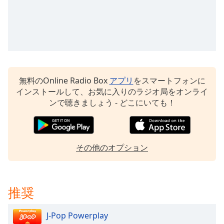
Beginning
of
dialog
window.
Escape
will
cancel
and
無料のOnline Radio Box
アプリ
をスマートフォンに
close
インストールして、お気に入りのラジオ局をオンライ
the
ンで聴きましょう - どこにいても！
window.
Text
Color
その他のオプション
Opacity
推奨
Text
Background
J-Pop Powerplay