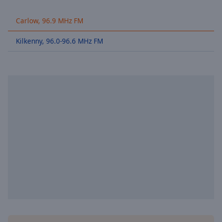
Skip
Forward
Carlow, 96.9 MHz FM
Mute
Current
Kilkenny, 96.0-96.6 MHz FM
Time
0:00
/
Duration
-:-
Loaded
:
0.00%
Stream
Type
LIVE
Seek to
live,
currently
behind
live
LIVE
Remaining
Time
-
-:-
1x