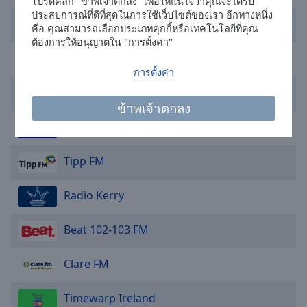
โปรดคลิก "ข้าพเจ้าตกลง" เพื่อให้แน่ใจว่าคุณจะได้รับ
selected
ประสบการณ์ที่ดีที่สุดในการใช้เว็บไซต์ของเรา อีกทางหนึ่ง
Today FM
คือ คุณสามารถเลือกประเภทคุกกี้หรือเทคโนโลยีที่คุณ
Audio
ต้องการให้อนุญาตใน "การตั้งค่า"
Track
Galway Bay FM
การตั้งค่า
Picture-
in-
Cork's Red FM
Picture
ข้าพเจ้าตกลง
Fullscreen
Birdhill Radio
This
is
a
Tipp FM
modal
window.
Radio Kerry
Beginning
Beat 102-103 FM
of
dialog
Clare FM
window.
Escape
will
Timewarp Ireland