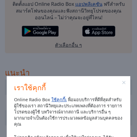
Playback
ติดตั้งแอป Online Radio Box
แอปพลิเคชัน
ฟรีสำหรับ
Rate
สมาร์ตโฟนของคุณและฟังสถานีวิทยุโปรดของคุณ
ออนไลน์ – ไม่ว่าคุณจะอยู่ที่ไหน!
Chapters
Chapters
Descriptions
ตัวเลือกอื่น ๆ
descriptions
off
,
selected
แนะนำ
Subtitles
เราใช้คุกกี้
Dublin's Q102
subtitles
settings
,
Online Radio Box
ใช้คุกกี้เ
พื่อมอบบริการที่ดีที่สุดสำหรับ
FM104 Radio
opens
ผู้ใช้ของเรา สถานีวิทยุและประเภทเพลงที่ต้องการ รายการ
subtitles
โปรดของผู้ใช้ บทวิจารณ์จากสถานี และบริการอื่น ๆ
settings
Newstalk
มากมายจำเป็นต้องใช้การประมวลผลข้อมูลส่วนบุคคลของ
dialog
คุณ
subtitles
RTÉ Radio 1
off
,