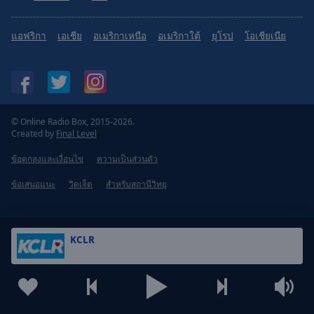
Area
Background
แอฟริกา
เอเชีย
อเมริกาเหนือ
อเมริกาใต้
ยุโรป
โอเชียเนีย
Color
Opacity
Font
© Online Radio Box, 2015-2026.
Size
Created by
Final Level
ข้อตกลงและเงื่อนไข
ความเป็นส่วนตัว
Text
ข้อเสนอแนะ
วิดเจ็ต
สำหรับสถานีวิทยุ
Edge
Style
KCLR
Font
Family
Reset