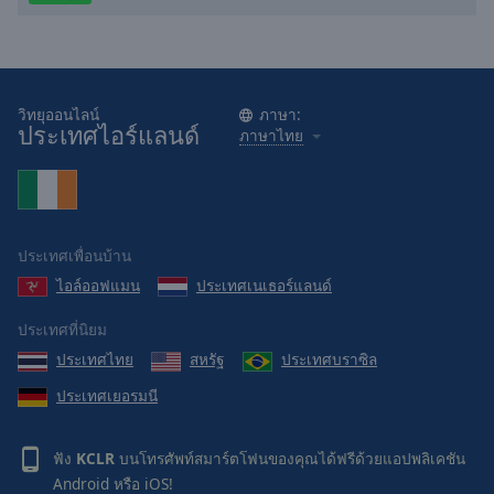
cancel
and
close
the
window.
วิทยุออนไลน์
ภาษา:
ประเทศไอร์แลนด์
ภาษาไทย
Text
Color
Opacity
ประเทศเพื่อนบ้าน
ไอล์ออฟแมน
ประเทศเนเธอร์แลนด์
Text
Background
ประเทศที่นิยม
Color
ประเทศไทย
สหรัฐ
ประเทศบราซิล
ประเทศเยอรมนี
Opacity
ฟัง
KCLR
บนโทรศัพท์สมาร์ตโฟนของคุณได้ฟรีด้วยแอปพลิเคชัน
Caption
Android
หรือ
iOS
!