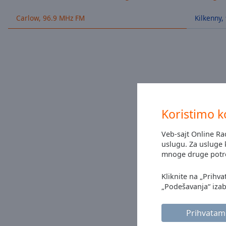
/
Duration
-:-
Carlow, 96.9 MHz FM
Kilkenny,
Loaded
:
0.00%
0:00
Stream
Type
LIVE
Seek to
live,
currently
behind
Koristimo k
live
LIVE
Remaining
Veb-sajt Online R
Time
-
uslugu. Za usluge k
-:-
mnoge druge potre
1x
Kliknite na „Prihva
Playback
„Podešavanja“ izabe
Rate
Chapters
Prihvatam