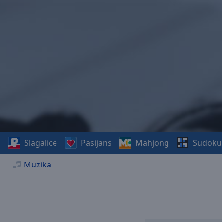
e
Slagalice
Pasijans
Mahjong
Sudoku
Muzika
a