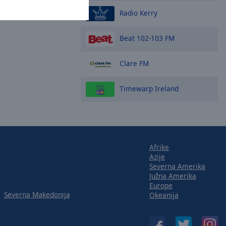
Radio Kerry
Beat 102-103 FM
Clare FM
Timewarp Ireland
Afrike
Azije
Severna Amerika
Južna Amerika
Europe
Severna Makedonija
Okeanija