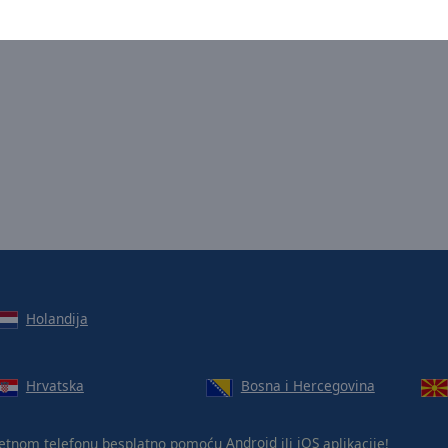
Holandija
Hrvatska
Bosna i Hercegovina
tnom telefonu besplatno pomoću
Android
ili
iOS
aplikacije!