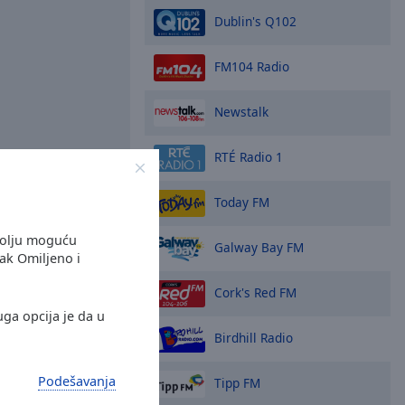
Dublin's Q102
FM104 Radio
Newstalk
RTÉ Radio 1
Today FM
bolju moguću
Galway Bay FM
jak Omiljeno i
nu Online Radio Box
 na svom pametnom
Cork's Red FM
svoje omiljene radio
uga opcija je da u
ta - gde god da ste!
Birdhill Radio
Podešavanja
Tipp FM
opcije