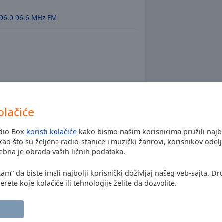
 96.0-96.6 MHz FM
olačiće
adio Box
koristi kolačiće
kako bismo našim korisnicima pružili naj
ao što su željene radio-stanice i muzički žanrovi, korisnikov odel
Instalirajte besplat
bna je obrada vaših ličnih podataka.
aplikacija
aplikaciju
telefonu i slušajte 
tam“ da biste imali najbolji korisnički doživljaj našeg veb-sajta. Dr
stanice preko interne
rete koje kolačiće ili tehnologije želite da dozvolite.
druge 