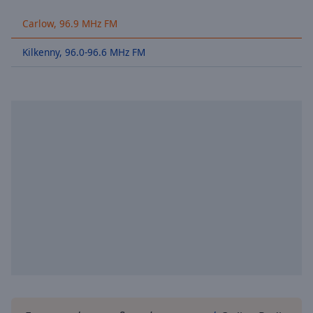
Backward
Carlow, 96.9 MHz FM
Skip
Forward
Mute
Kilkenny, 96.0-96.6 MHz FM
Current
Time
0:00
/
Duration
-:-
Loaded
:
0.00%
Stream
Type
LIVE
Seek to
live,
currently
behind
live
LIVE
Remaining
Time
-
-:-
1x