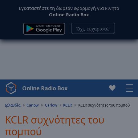
Εγκαταστήστε τη δωρεάν εφαρμογή για κινητά
Online Radio Box
Όχι, ευχαριστώ
Online Radio Box
Video
Player
is
Ιρλανδία
Carlow
Carlow
KCLR
KCLR συχνότητες του πομπού
loading.
KCLR συχνότητες του
Play
Video
πομπού
Play
Skip