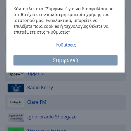
off
,
Κάντε κλικ στο "Συμφωνώ" για να διασφαλίσουμε
selected
Today FM
ότι θα έχετε την καλύτερη εμπειρία χρήσης του
ιστότοπού μας. Εναλλακτικά, μπορείτε να
Audio
επιλέξετε ποια cookies ή τεχνολογίες θέλετε να
Track
Live Ireland
επιτρέψετε στις "Ρυθμίσεις"
Picture-
in-
Galway Bay FM
Ρυθμίσεις
Picture
Fullscreen
Birdhill Radio
This
Συμφωνώ
is
a
Tipp FM
modal
window.
Radio Kerry
Beginning
Clare FM
of
dialog
Ignoreradio Shoegaze
window.
Escape
will