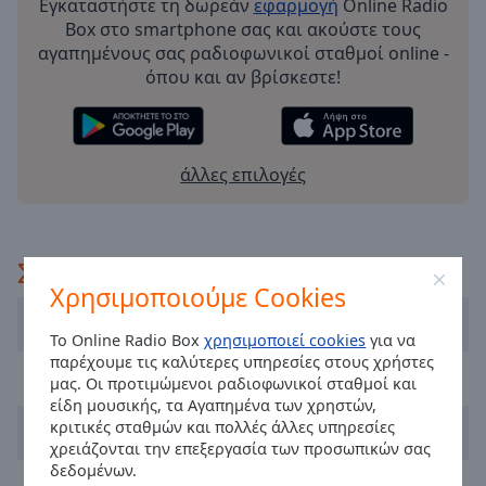
Εγκαταστήστε τη δωρεάν
εφαρμογή
Online Radio
Playback
Box στο smartphone σας και ακούστε τους
Rate
αγαπημένους σας ραδιοφωνικοί σταθμοί online -
όπου και αν βρίσκεστε!
Chapters
Chapters
Descriptions
άλλες επιλογές
descriptions
off
,
selected
Συνιστάται
Χρησιμοποιούμε Cookies
Subtitles
Dublin's Q102
subtitles
Το Online Radio Box
χρησιμοποιεί cookies
για να
settings
,
παρέχουμε τις καλύτερες υπηρεσίες στους χρήστες
FM104 Radio
opens
μας. Οι προτιμώμενοι ραδιοφωνικοί σταθμοί και
subtitles
είδη μουσικής, τα Αγαπημένα των χρηστών,
settings
κριτικές σταθμών και πολλές άλλες υπηρεσίες
Newstalk
χρειάζονται την επεξεργασία των προσωπικών σας
dialog
δεδομένων.
subtitles
RTÉ Radio 1