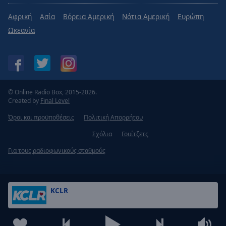
Caption
Area
Αφρική
Ασία
Βόρεια Αμερική
Νότια Αμερική
Ευρώπη
Background
Ωκεανία
Color
Opacity
© Online Radio Box, 2015-2026.
Font
Created by
Final Level
Size
Όροι και προϋποθέσεις
Πολιτική Απορρήτου
Text
Σχόλια
Γουίτζετς
Edge
Για τους ραδιοφωνικούς σταθμούς
Style
Font
KCLR
Family