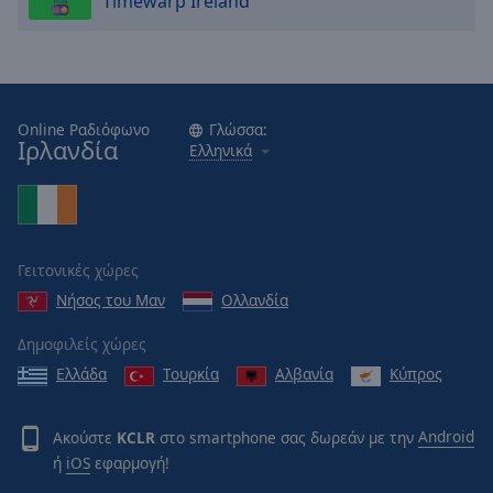
Timewarp Ireland
cancel
and
close
the
window.
Online Ραδιόφωνο
Γλώσσα:
Ιρλανδία
Ελληνικά
Text
Color
Opacity
Γειτονικές χώρες
Νήσος του Μαν
Ολλανδία
Text
Background
Δημοφιλείς χώρες
Color
Ελλάδα
Τουρκία
Αλβανία
Κύπρος
Opacity
Ακούστε
KCLR
στο smartphone σας δωρεάν με την
Android
ή
iOS
εφαρμογή!