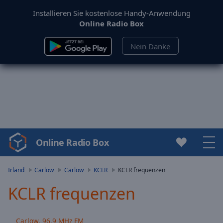
Installieren Sie kostenlose Handy-Anwendung
Online Radio Box
Nein Danke
Online Radio Box
Video
Player
is
Irland
Carlow
Carlow
KCLR
KCLR frequenzen
loading.
KCLR frequenzen
Play
Video
Play
Carlow, 96.9 MHz FM
Skip