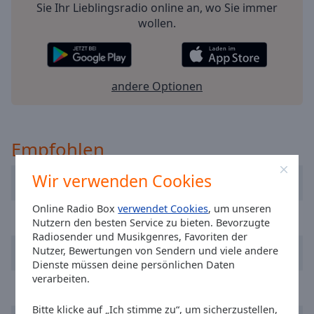
Sie Ihr Lieblingsradio online an, wo Sie immer
Playback
wollen.
Rate
Chapters
Chapters
andere Optionen
Descriptions
descriptions
Empfohlen
off
,
selected
Wir verwenden Cookies
Dublin's Q102
Subtitles
Online Radio Box
verwendet Cookies
, um unseren
subtitles
FM104 Radio
Nutzern den besten Service zu bieten. Bevorzugte
settings
,
Radiosender und Musikgenres, Favoriten der
opens
Nutzer, Bewertungen von Sendern und viele andere
Newstalk
subtitles
Dienste müssen deine persönlichen Daten
settings
verarbeiten.
RTÉ Radio 1
dialog
subtitles
Bitte klicke auf „Ich stimme zu“, um sicherzustellen,