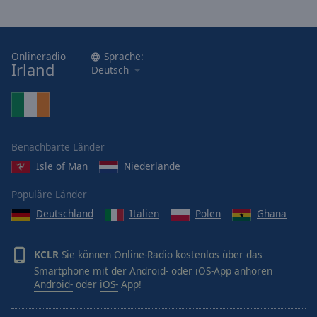
cancel
and
close
Onlineradio
Sprache:
the
Irland
Deutsch
window.
Text
Color
Benachbarte Länder
Opacity
Isle of Man
Niederlande
Populäre Länder
Text
Deutschland
Italien
Polen
Ghana
Background
Color
KCLR
Sie können Online-Radio kostenlos über das
Smartphone mit der Android- oder iOS-App anhören
Opacity
Android-
oder
iOS-
App!