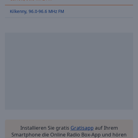
Backward
Skip
Kilkenny, 96.0-96.6 MHz FM
Forward
Mute
Current
Time
0:00
/
Duration
-:-
Loaded
:
0.00%
Stream
Type
LIVE
Seek to
live,
currently
behind
live
LIVE
Remaining
Time
-
-:-
Installieren Sie gratis
Gratisapp
auf Ihrem
Smartphone die Online Radio Box-App und hören
1x