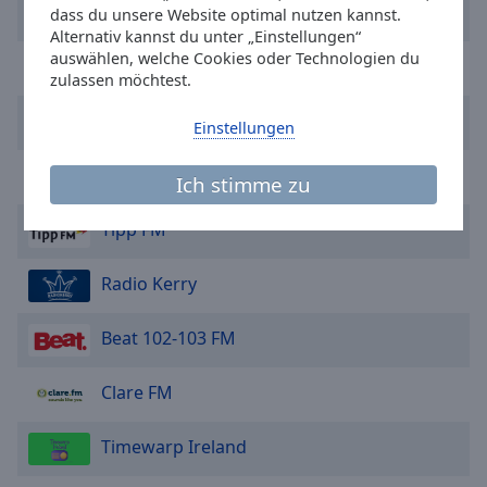
Today FM
off
,
dass du unsere Website optimal nutzen kannst.
selected
Alternativ kannst du unter „Einstellungen“
auswählen, welche Cookies oder Technologien du
Galway Bay FM
zulassen möchtest.
Audio
Track
Cork's Red FM
Einstellungen
Picture-
in-
Picture
Birdhill Radio
Ich stimme zu
Fullscreen
This
Tipp FM
is
a
Radio Kerry
modal
window.
Beat 102-103 FM
Beginning
of
Clare FM
dialog
window.
Timewarp Ireland
Escape
will