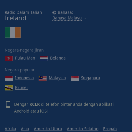
cancel
and
Radio Dalam Talian
Bahasa:
close
Ireland
Bahasa Melayu
the
window.
Text
Color
Negara-negara jiran
Pulau Man
Belanda
Opacity
Negara popular
Indonesia
Malaysia
Singapura
Text
Brunei
Background
Color
Dengar
KCLR
di telefon pintar anda dengan aplikasi
Opacity
Android
atau
iOS
!
Caption
Afrika
Asia
Amerika Utara
Amerika Selatan
Eropah