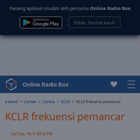
Pasang aplikasi mudah alih percuma
Online Radio Box
Tidak, Terima kasih
Online Radio Box
Video
Player
is
Ireland
Carlow
Carlow
KCLR
KCLR frekuensi pemancar
loading.
KCLR frekuensi pemancar
Play
Video
Play
Carlow, 96.9 MHz FM
Skip
Backward