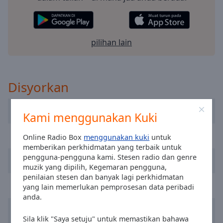
Playback
Rate
Chapters
pilihan lain
Chapters
Descriptions
Disyorkan
descriptions
off
,
selected
Dublin's Q102
Kami menggunakan Kuki
Subtitles
FM104 Radio
Online Radio Box
menggunakan kuki
untuk
subtitles
memberikan perkhidmatan yang terbaik untuk
settings
,
pengguna-pengguna kami. Stesen radio dan genre
Newstalk
opens
muzik yang dipilih, Kegemaran pengguna,
subtitles
penilaian stesen dan banyak lagi perkhidmatan
RTÉ Radio 1
yang lain memerlukan pemprosesan data peribadi
settings
anda.
dialog
Today FM
subtitles
Sila klik "Saya setuju" untuk memastikan bahawa
off
,