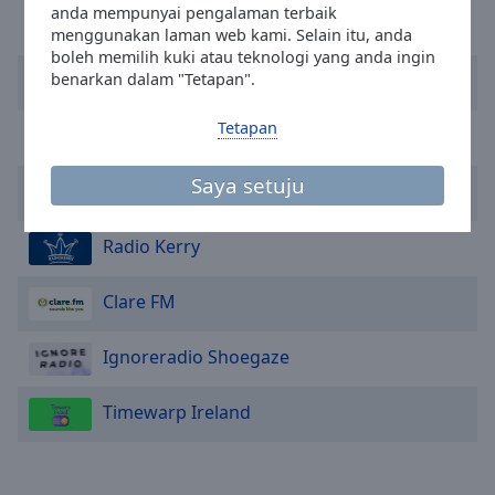
anda mempunyai pengalaman terbaik
selected
Live Ireland
menggunakan laman web kami. Selain itu, anda
boleh memilih kuki atau teknologi yang anda ingin
Audio
benarkan dalam "Tetapan".
Galway Bay FM
Track
Picture-
Tetapan
Birdhill Radio
in-
Picture
Saya setuju
Fullscreen
Tipp FM
This
is
Radio Kerry
a
modal
Clare FM
window.
Beginning
Ignoreradio Shoegaze
of
dialog
Timewarp Ireland
window.
Escape
will