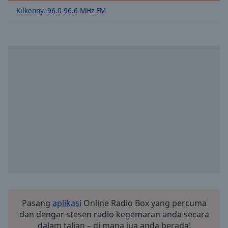
Skip
Kilkenny, 96.0-96.6 MHz FM
Forward
Mute
Current
Time
0:00
/
Duration
-:-
Loaded
:
0.00%
Stream
Type
LIVE
Seek to
live,
currently
behind
live
LIVE
Remaining
Time
-
-:-
Pasang
aplikasi
Online Radio Box yang percuma
dan dengar stesen radio kegemaran anda secara
1x
dalam talian – di mana jua anda berada!