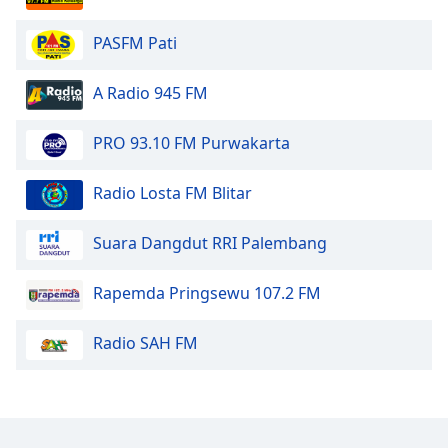
Opacity
PASFM Pati
Caption
A Radio 945 FM
Area
Background
PRO 93.10 FM Purwakarta
Color
Radio Losta FM Blitar
Opacity
Suara Dangdut RRI Palembang
Font
Size
Rapemda Pringsewu 107.2 FM
Radio SAH FM
Text
Edge
Style
Font