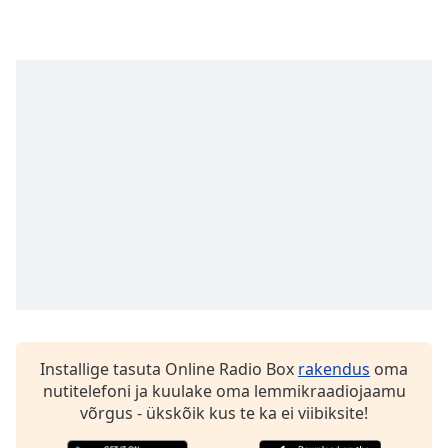
subtitles
settings
dialog
subtitles
off
,
selected
Audio
Track
Picture-
in-
Picture
Fullscreen
This
is
a
modal
Installige tasuta Online Radio Box
rakendus
oma
window.
nutitelefoni ja kuulake oma lemmikraadiojaamu
võrgus - ükskõik kus te ka ei viibiksite!
Beginning
of