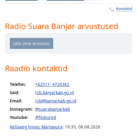
Time
-
-:-
Kontaktid
1x
Radio Suara Banjar arvustused
Playback
Rate
Chapters
Chapters
Raadio kontaktid
Descriptions
descriptions
Telefon:
+62511- 4720362
off
,
Said:
rsb.banjarkab.go.id
selected
Email:
rsb@banjarkab.go.id
Subtitles
Instagram:
@suarabanjarkab
Youtube:
@featured
subtitles
settings
,
Kellaaeg linnas Martapura
:
19:33
,
08.08.2026
opens