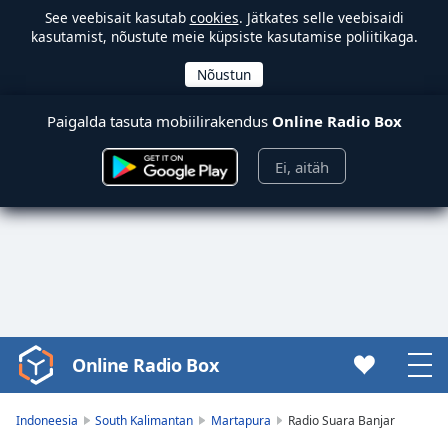
See veebisait kasutab
cookies
. Jätkates selle veebisaidi
kasutamist, nõustute meie küpsiste kasutamise poliitikaga.
Paigalda tasuta mobiilirakendus
Online Radio Box
Ei, aitäh
Online Radio Box
Video
Player
is
Indoneesia
South Kalimantan
Martapura
Radio Suara Banjar
loading.