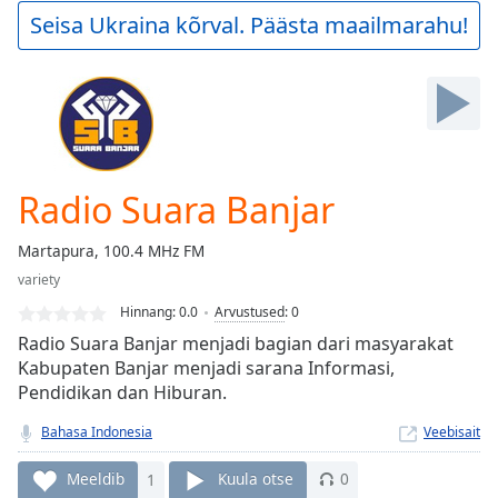
Play
Seisa Ukraina kõrval. Päästa maailmarahu!
Video
Play
Skip
Backward
Skip
Forward
Mute
Current
Radio Suara Banjar
Time
0:00
/
Martapura, 100.4 MHz FM
Duration
-:-
variety
Loaded
:
0.00%
Hinnang:
0.0
Arvustused
:
0
Stream
Radio Suara Banjar menjadi bagian dari masyarakat
Type
LIVE
Kabupaten Banjar menjadi sarana Informasi,
Pendidikan dan Hiburan.
Seek to
live,
currently
Bahasa Indonesia
Veebisait
behind
live
LIVE
Remaining
Meeldib
1
Kuula otse
0