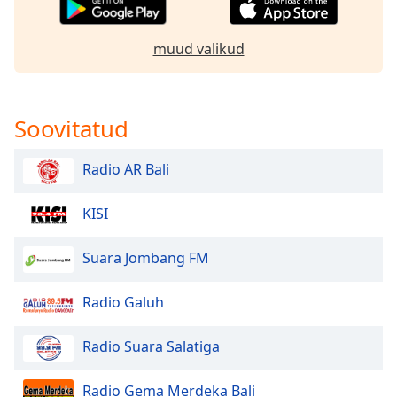
dialog
window.
muud valikud
Escape
will
cancel
and
Soovitatud
close
the
window.
Radio AR Bali
Text
KISI
Color
Suara Jombang FM
Opacity
Radio Galuh
Text
Radio Suara Salatiga
Background
Color
Radio Gema Merdeka Bali