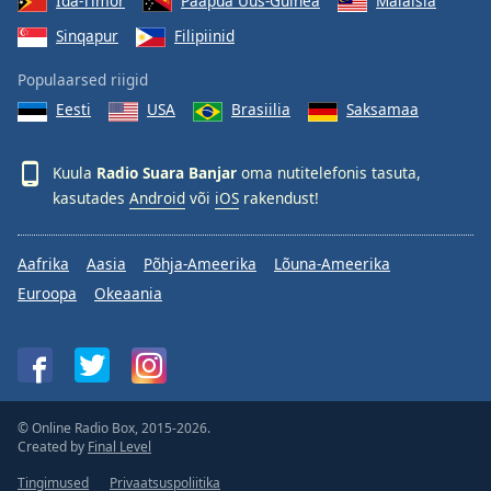
Ida-Timor
Paapua Uus-Guinea
Malaisia
Sinqapur
Filipiinid
Populaarsed riigid
Eesti
USA
Brasiilia
Saksamaa
Kuula
Radio Suara Banjar
oma nutitelefonis tasuta,
kasutades
Android
või
iOS
rakendust!
Aafrika
Aasia
Põhja-Ameerika
Lõuna-Ameerika
Euroopa
Okeaania
© Online Radio Box, 2015-2026.
Created by
Final Level
Tingimused
Privaatsuspoliitika