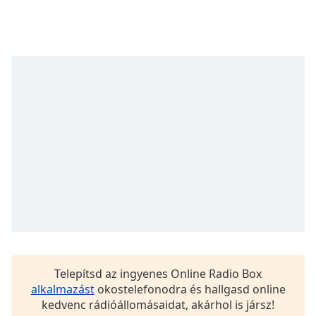
opens
subtitles
settings
dialog
subtitles
off
,
selected
Audio
Track
Picture-
in-
Picture
Fullscreen
This
is
a
modal
Telepítsd az ingyenes Online Radio Box
window.
alkalmazást
okostelefonodra és hallgasd online
kedvenc rádióállomásaidat, akárhol is jársz!
Beginning