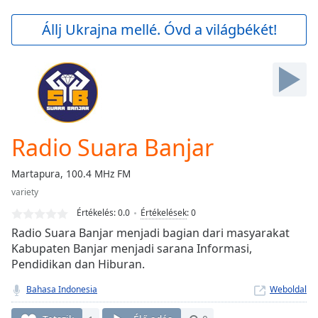
loading.
Play
Állj Ukrajna mellé. Óvd a világbékét!
Video
Play
Skip
Backward
Skip
Forward
Mute
Current
Radio Suara Banjar
Time
0:00
/
Martapura, 100.4 MHz FM
Duration
-:-
variety
Loaded
:
0.00%
Értékelés:
0.0
Értékelések
:
0
Stream
Radio Suara Banjar menjadi bagian dari masyarakat
Type
LIVE
Kabupaten Banjar menjadi sarana Informasi,
Pendidikan dan Hiburan.
Seek to
live,
currently
Bahasa Indonesia
Weboldal
behind
live
LIVE