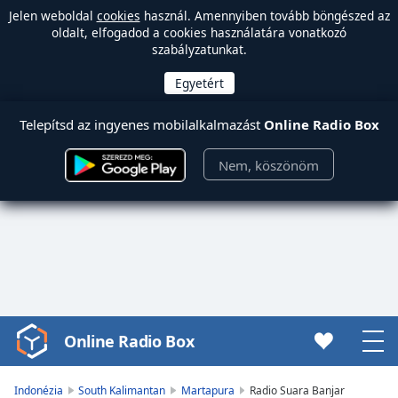
Jelen weboldal
cookies
használ. Amennyiben tovább böngészed az
oldalt, elfogadod a cookies használatára vonatkozó
szabályzatunkat.
Telepítsd az ingyenes mobilalkalmazást
Online Radio Box
Nem, köszönöm
Online Radio Box
Video
Player
is
Indonézia
South Kalimantan
Martapura
Radio Suara Banjar