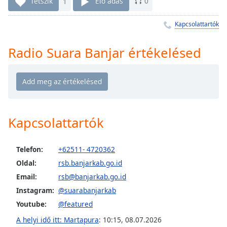
Remaining
Tetszik
1
Élő adás
0
Time
-
-:-
Kapcsolattartók
1x
Radio Suara Banjar értékelésed
Playback
Rate
Chapters
Chapters
Kapcsolattartók
Descriptions
descriptions
Telefon:
+62511- 4720362
off
,
Oldal:
rsb.banjarkab.go.id
selected
Email:
rsb@banjarkab.go.id
Subtitles
Instagram:
@suarabanjarkab
Youtube:
@featured
subtitles
settings
,
A helyi idő itt: Martapura
:
10:15
,
08.07.2026