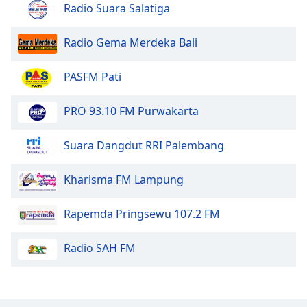
Radio Suara Salatiga
Opacity
Radio Gema Merdeka Bali
Caption
PASFM Pati
Area
Background
PRO 93.10 FM Purwakarta
Color
Suara Dangdut RRI Palembang
Opacity
Kharisma FM Lampung
Font
Size
Rapemda Pringsewu 107.2 FM
Radio SAH FM
Text
Edge
Style