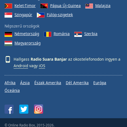
Kelet-Timor
Pápua Új-Guinea
Malajzia
Szingapúr
Fülöp-szigetek
Népszerű országok
Németország
Románia
Szerbia
Magyarország
Hallgass
Radio Suara Banjar
az okostelefonodon ingyen a
Android
vagy
iOS
Afrika
Ázsia
Észak Amerika
Dél Amerika
Európa
Óceánia
© Online Radio Box, 2015-2026.