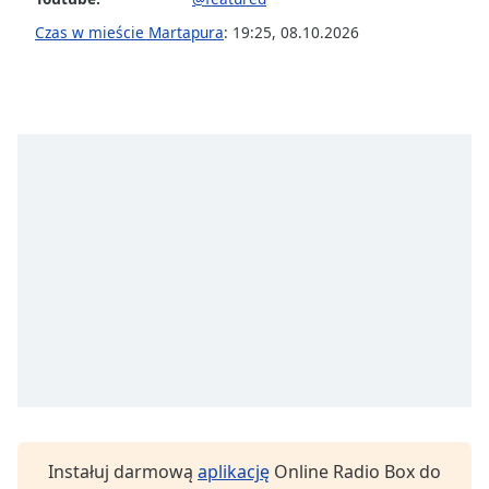
opens
Czas w mieście Martapura
:
19:25
,
08.10.2026
subtitles
settings
dialog
subtitles
off
,
selected
Audio
Track
Picture-
in-
Picture
Fullscreen
This
is
a
modal
window.
Instałuj darmową
aplikację
Online Radio Box do