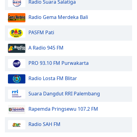
Color
Radio Suara Salatiga
Radio Gema Merdeka Bali
Opacity
PASFM Pati
Caption
Area
A Radio 945 FM
Background
Color
PRO 93.10 FM Purwakarta
Opacity
Radio Losta FM Blitar
Font
Suara Dangdut RRI Palembang
Size
Rapemda Pringsewu 107.2 FM
Text
Edge
Radio SAH FM
Style