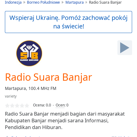
is
Indonezja
Borneo Południowe
Martapura
Radio Suara Banjar
loading.
Play
Wspieraj Ukrainę. Pomóż zachować pokój
Video
na świecie!
Play
Skip
Backward
Skip
Forward
Mute
Current
Time
0:00
Radio Suara Banjar
/
Duration
-:-
Martapura, 100.4 MHz FM
Loaded
:
variety
0.00%
Stream
Ocena:
0.0
Ocen
:
0
Type
LIVE
Radio Suara Banjar menjadi bagian dari masyarakat
Seek to
Kabupaten Banjar menjadi sarana Informasi,
live,
Pendidikan dan Hiburan.
currently
behind
live
LIVE