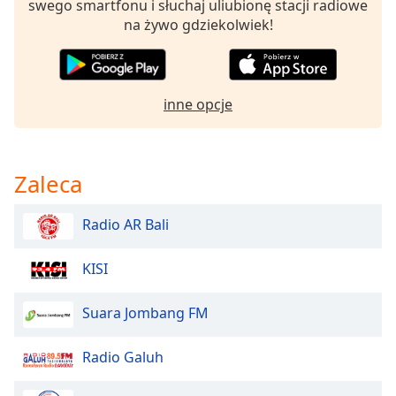
Beginning
swego smartfonu i słuchaj uliubionę stacji radiowe
of
na żywo gdziekolwiek!
dialog
window.
Escape
will
inne opcje
cancel
and
close
the
Zaleca
window.
Radio AR Bali
Text
Color
KISI
Opacity
Suara Jombang FM
Radio Galuh
Text
Background