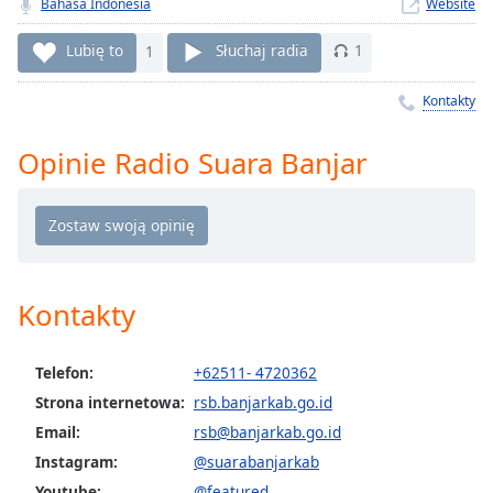
Bahasa Indonesia
Website
Remaining
Time
-
Lubię to
1
Słuchaj radia
1
-:-
Kontakty
1x
Playback
Opinie Radio Suara Banjar
Rate
Chapters
Chapters
Descriptions
Kontakty
descriptions
off
,
Telefon:
+62511- 4720362
selected
Strona internetowa:
rsb.banjarkab.go.id
Subtitles
Email:
rsb@banjarkab.go.id
subtitles
Instagram:
@suarabanjarkab
settings
,
Youtube:
@featured