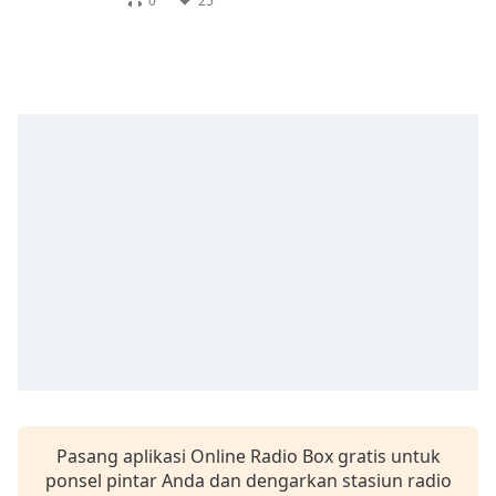
Remaining
0
25
Time
-
-:-
1x
Playback
Rate
Chapters
Chapters
Descriptions
descriptions
off
,
selected
Subtitles
subtitles
Pasang aplikasi Online Radio Box gratis untuk
settings
,
ponsel pintar Anda dan dengarkan stasiun radio