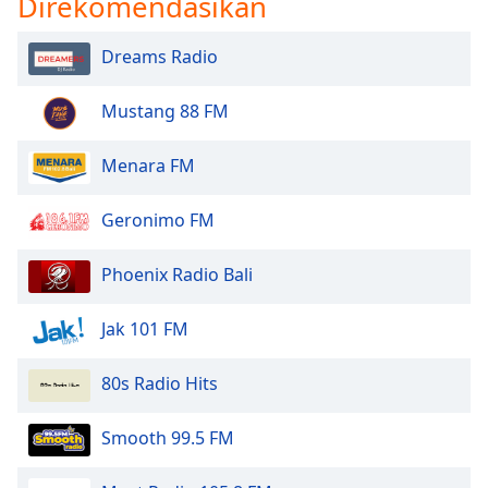
Direkomendasikan
Font
Family
Dreams Radio
Mustang 88 FM
Reset
Done
Close
Menara FM
Modal
Dialog
End
Geronimo FM
of
dialog
Phoenix Radio Bali
window.
Jak 101 FM
80s Radio Hits
Smooth 99.5 FM