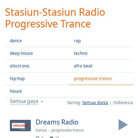
loading.
Stasiun-Stasiun Radio
Play
Video
Progressive Trance
Play
Skip
Backward
dance
rap
Skip
Forward
Mute
deep house
techno
Current
Time
0:00
electronic
afro beat
/
hip-hop
progressive trance
Duration
-:-
Loaded
:
house
0.00%
Stream
Semua gaya
Saring:
Semua dunia
Indonesia
Type
LIVE
Seek to
live,
Dreams Radio
currently
behind
trance
progressive trance
live
LIVE