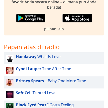
opens
favorit Anda secara online – di mana pun Anda
subtitles
berada!
settings
dialog
subtitles
off
,
pilihan lain
selected
Audio
Papan atas di radio
Track
Picture-
Haddaway
What Is Love
in-
Picture
Fullscreen
Cyndi Lauper
Time After Time
This
is
Britney Spears
...Baby One More Time
a
modal
Soft Cell
Tainted Love
window.
Beginning
Black Eyed Peas
I Gotta Feeling