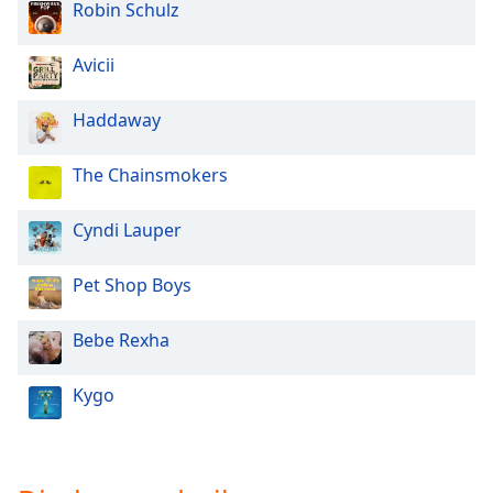
Robin Schulz
Opacity
Avicii
Caption
Haddaway
Area
Background
The Chainsmokers
Color
Cyndi Lauper
Opacity
Pet Shop Boys
Font
Size
Bebe Rexha
Kygo
Text
Edge
Style