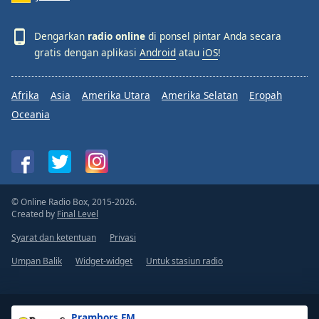
Dengarkan
radio online
di ponsel pintar Anda secara
gratis dengan aplikasi
Android
atau
iOS
!
Afrika
Asia
Amerika Utara
Amerika Selatan
Eropah
Oceania
© Online Radio Box, 2015-2026.
Created by
Final Level
Syarat dan ketentuan
Privasi
Umpan Balik
Widget-widget
Untuk stasiun radio
Prambors FM