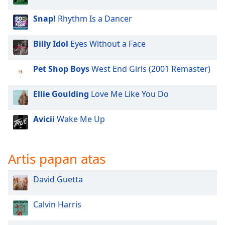
of
dialog
Snap!
Rhythm Is a Dancer
window.
Escape
Billy Idol
Eyes Without a Face
will
cancel
Pet Shop Boys
West End Girls (2001 Remaster)
and
close
the
Ellie Goulding
Love Me Like You Do
window.
Avicii
Wake Me Up
Text
Color
Artis papan atas
Opacity
David Guetta
Text
Calvin Harris
Background
Color