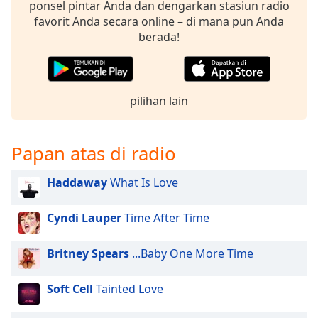
opens
ponsel pintar Anda dan dengarkan stasiun radio
subtitles
favorit Anda secara online – di mana pun Anda
settings
berada!
dialog
subtitles
off
,
selected
pilihan lain
Audio
Track
Papan atas di radio
Picture-
in-
Haddaway
What Is Love
Picture
Fullscreen
This
Cyndi Lauper
Time After Time
is
a
Britney Spears
...Baby One More Time
modal
window.
Soft Cell
Tainted Love
Beginning