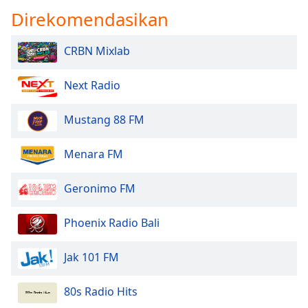
Font
Direkomendasikan
Family
CRBN Mixlab
Reset
Next Radio
Done
Close
Modal
Mustang 88 FM
Dialog
End
of
Menara FM
dialog
window.
Geronimo FM
Phoenix Radio Bali
Jak 101 FM
80s Radio Hits