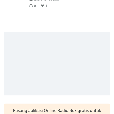
Remaining
Time
-
0
1
-:-
1x
Playback
Rate
Chapters
Chapters
Descriptions
descriptions
off
,
selected
Subtitles
subtitles
settings
,
Pasang aplikasi Online Radio Box gratis untuk