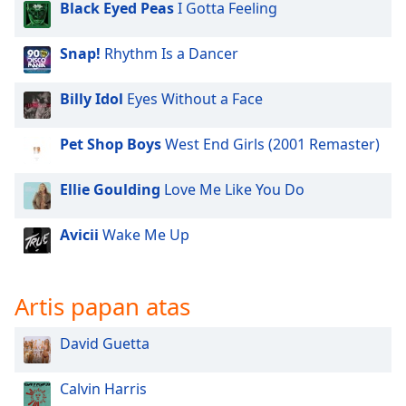
of
Black Eyed Peas
I Gotta Feeling
dialog
window.
Snap!
Rhythm Is a Dancer
Escape
will
Billy Idol
Eyes Without a Face
cancel
and
Pet Shop Boys
West End Girls (2001 Remaster)
close
the
window.
Ellie Goulding
Love Me Like You Do
Text
Avicii
Wake Me Up
Color
Artis papan atas
Opacity
David Guetta
Text
Background
Calvin Harris
Color