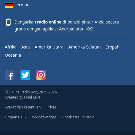
Jerman
Dengarkan
radio online
di ponsel pintar Anda secara
gratis dengan aplikasi
Android
atau
iOS
!
Afrika
Asia
Amerika Utara
Amerika Selatan
Eropah
Oceania
© Online Radio Box, 2015-2026.
Created by
Final Level
Syarat dan ketentuan
Privasi
Umpan Balik
Widget-widget
Untuk stasiun radio