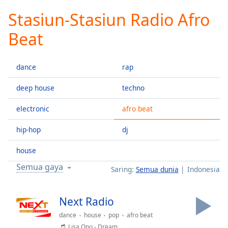
loading.
Stasiun-Stasiun Radio Afro
Play
Video
Beat
Play
Skip
Backward
dance
rap
Skip
Forward
Mute
deep house
techno
Current
Time
0:00
electronic
afro beat
/
hip-hop
dj
Duration
-:-
Loaded
:
house
0.00%
Stream
Semua gaya
Saring:
Semua dunia
Indonesia
Type
LIVE
Seek to
live,
Next Radio
currently
behind
dance
house
pop
afro beat
live
LIVE
Lisa Ono - Dream