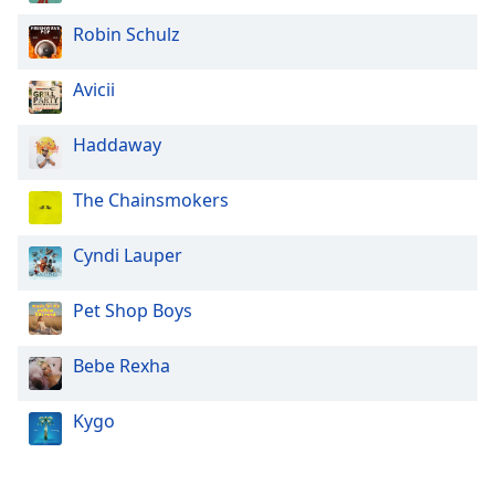
Robin Schulz
Opacity
Avicii
Caption
Area
Haddaway
Background
Color
The Chainsmokers
Opacity
Cyndi Lauper
Pet Shop Boys
Font
Size
Bebe Rexha
Text
Kygo
Edge
Style