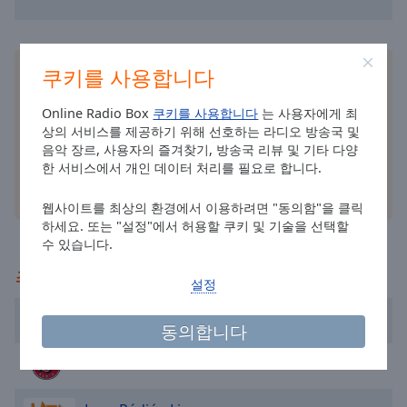
selected
Audio
Track
쿠키를 사용합니다
무료 Online Radio Box
애플리케이션
를 스마트폰에
설치하고 언제 어디서나 좋아하는 라디오 방송을 온라
Picture-
인으로 청취하세요!
Online Radio Box
쿠키를 사용합니다
는 사용자에게 최
in-
Picture
상의 서비스를 제공하기 위해 선호하는 라디오 방송국 및
음악 장르, 사용자의 즐겨찾기, 방송국 리뷰 및 기타 다양
Fullscreen
This
한 서비스에서 개인 데이터 처리를 필요로 합니다.
is
기타 옵션
a
웹사이트를 최상의 환경에서 이용하려면 "동의함"을 클릭
하세요. 또는 "설정"에서 허용할 쿠키 및 기술을 선택할
modal
수 있습니다.
window.
추천
설정
Beginning
of
Rádió 1
동의합니다
dialog
window.
Retro Rádió
Escape
will