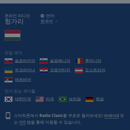
Area
Background
Color
온라인 라디오
언어:
헝가리
한국어
Opacity
Font
인접 국가
Size
슬로바키아
슬로베니아
루마니아
우크라이나
크로아티아
오스트리아
Text
Edge
세르비아
Style
인기 있는 국가들
대한민국
미국
브라질
독일
Font
Family
스마트폰에서
Radio Clasic
를 무료로 들어보세요!
Android
또
는
iOS
앱을 통해 이용할 수 있습니다.
Reset