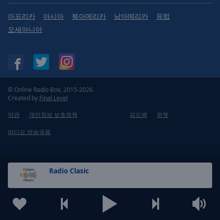
Done
아프리카
아시아
북아메리카
남아메리카
유럽
Close
Modal
오세아니아
Dialog
End
of
dialog
window.
© Online Radio Box, 2015-2026.
Created by
Final Level
약관
개인정보 보호정책
피드백
위젯
라디오 방송국용
Radio Clasic