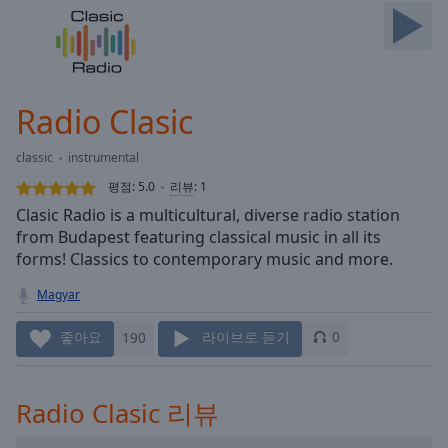
Skip
Forward
Mute
Current
Time
0:00
Radio Clasic
/
Duration
-:-
classic
instrumental
Loaded
:
0.00%
평점:
5.0
리뷰
:
1
Stream
Clasic Radio is a multicultural, diverse radio station
Type
LIVE
from Budapest featuring classical music in all its
Seek to
forms! Classics to contemporary music and more.
live,
currently
Magyar
behind
live
LIVE
Remaining
좋아요
190
라이브로 듣기
0
Time
-
-:-
Radio Clasic 리뷰
1x