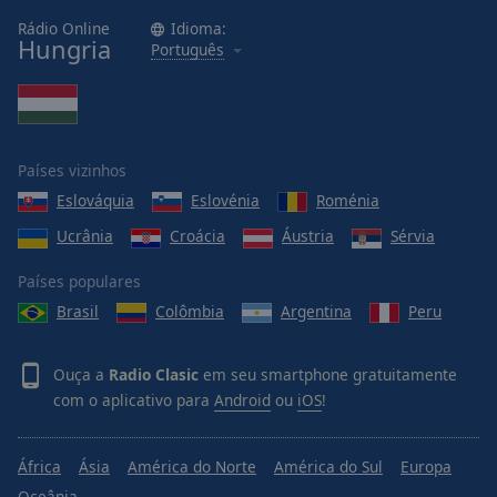
Area
Rádio Online
Idioma:
Background
Hungria
Português
Color
Opacity
Países vizinhos
Font
Eslováquia
Eslovénia
Roménia
Size
Ucrânia
Croácia
Áustria
Sérvia
Text
Países populares
Edge
Brasil
Colômbia
Argentina
Peru
Style
Ouça a
Radio Clasic
em seu smartphone gratuitamente
Font
com o aplicativo para
Android
ou
iOS
!
Family
África
Ásia
América do Norte
América do Sul
Europa
Reset
Oceânia