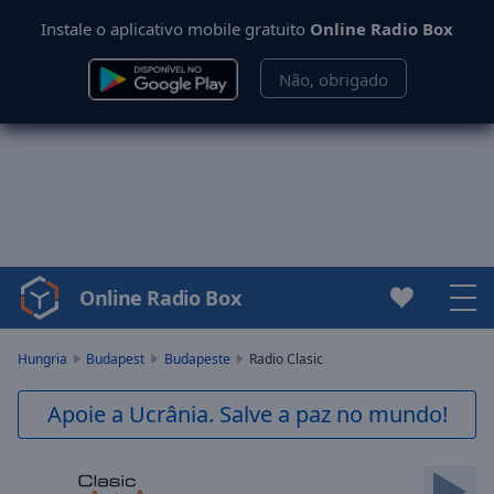
Instale o aplicativo mobile gratuito
Online Radio Box
Não, obrigado
Online Radio Box
Video
Player
is
Hungria
Budapest
Budapeste
Radio Clasic
loading.
Play
Apoie a Ucrânia. Salve a paz no mundo!
Video
Play
Skip
Backward