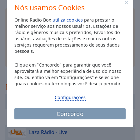
selected
Nós usamos Cookies
Instale o
aplicativo
Online Radio Box gratuito para
Audio
Online Radio Box
utiliza cookies
para prestar o
o seu smartphone e ouça as suas estações de
Track
melhor serviço aos nossos usuários. Estações de
rádio favoritas online - onde quer que você esteja!
rádio e gêneros musicais preferidos, Favoritos do
Picture-
usuário, avaliações de estações e muitos outros
in-
serviços requerem processamento de seus dados
Picture
pessoais.
Fullscreen
This
outras opções
is
Clique em "Concordo" para garantir que você
aproveitará a melhor experiência de uso do nosso
a
site. Ou então vá em "Configurações" e selecione
modal
quais cookies ou tecnologias você deseja permitir.
Recomendado
window.
Configurações
Beginning
Mercy Magyar Rádió
of
Concordo
dialog
Retro Rádió
window.
Escape
Laza Rádió - Live
will