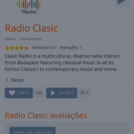
Skip
Forward
Mute
Current
Radio Clasic
Time
0:00
/
classic
instrumental
Duration
-:-
Avaliação:
5.0
Avaliações
:
1
Loaded
:
Clasic Radio is a multicultural, diverse radio station
0.00%
from Budapest featuring classical music in all its
Stream
forms! Classics to contemporary music and more.
Type
LIVE
Seek to
Magyar
live,
currently
behind
Curtir
190
Ao Vivo
0
live
LIVE
Remaining
Time
-
Radio Clasic avaliações
-:-
1x