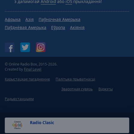
Reset
з дапамогай
Android
або
iOS
прыкладання!
Done
Close
Modal
Афрыка
Азія
Паўночная Амерыка
Dialog
Паўднёвая Амерыка
Еўропа
Акіянія
End
of
dialog
window.
© Online Radio Box, 2015-2026.
Created by
Final Level
Карыстацкае пагадненне
Палітыка прыватнасці
Зваротная сувязь
Віджэты
Радыёстанцыям
Radio Clasic