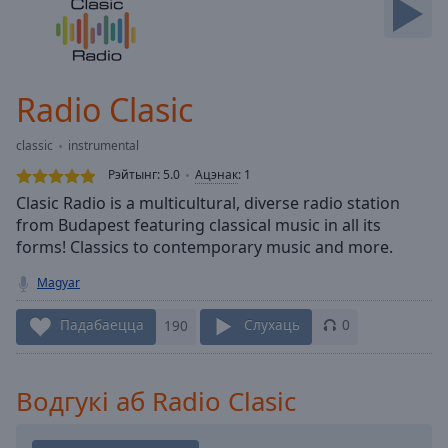
Backward
Skip
Forward
Mute
Current
Radio Clasic
Time
0:00
/
classic
instrumental
Duration
-:-
Рэйтынг:
5.0
Ацэнак
:
1
Loaded
:
Clasic Radio is a multicultural, diverse radio station
0.00%
from Budapest featuring classical music in all its
Stream
forms! Classics to contemporary music and more.
Type
LIVE
Seek to
Magyar
live,
currently
behind
Падабаецца
190
Слухаць
0
live
LIVE
Remaining
Time
-
Водгукі аб Radio Clasic
-:-
1x