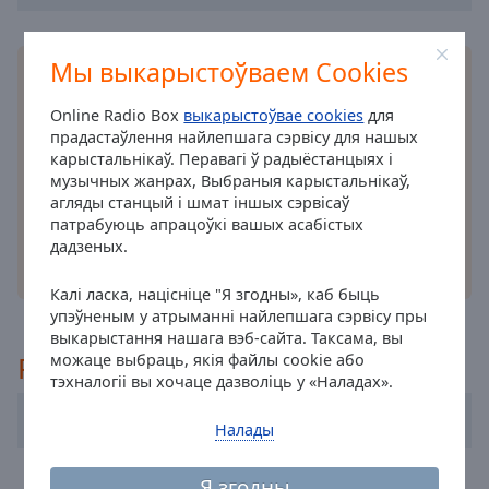
off
,
selected
Мы выкарыстоўваем Cookies
Усталюйце
дадатак
Online Radio Box для вашага
Audio
смартфона і слухайце любімыя радыёстанцыі
Track
Online Radio Box
выкарыстоўвае cookies
для
онлайн, дзе б вы ні знаходзіліся! Цяпер ваша
прадастаўлення найлепшага сэрвісу для нашых
Picture-
любімае радыё ў вас у кішэні, дзякуючы нашаму
in-
карыстальнікаў. Перавагі ў радыёстанцыях і
зручнаму дадатку.
Picture
музычных жанрах, Выбраныя карыстальнікаў,
Fullscreen
агляды станцый і шмат іншых сэрвісаў
This
патрабуюць апрацоўкі вашых асабістых
is
дадзеных.
a
інші варіанти
modal
Калі ласка, націсніце "Я згодны», каб быць
window.
упэўненым у атрыманні найлепшага сэрвісу пры
выкарыстання нашага вэб-сайта. Таксама, вы
Рэкамендаваны
можаце выбраць, якія файлы cookie або
Beginning
тэхналогіі вы хочаце дазволіць у «Наладах».
of
dialog
Mercy Magyar Rádió
Налады
window.
Escape
Retro Rádió
Я згодны
will