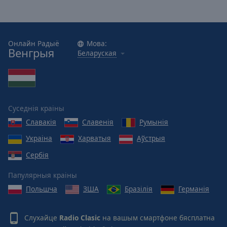
Caption
Area
Background
Color
Онлайн Радыё
Мова:
Венгрыя
Беларуская
Opacity
Font
Size
Суседнія краіны
Славакія
Славенія
Румынія
Text
Украіна
Харватыя
Аўстрыя
Edge
Сербія
Style
Папулярныя краіны
Font
Польшча
ЗША
Бразілія
Германія
Family
Слухайце
Radio Clasic
на вашым смартфоне бясплатна