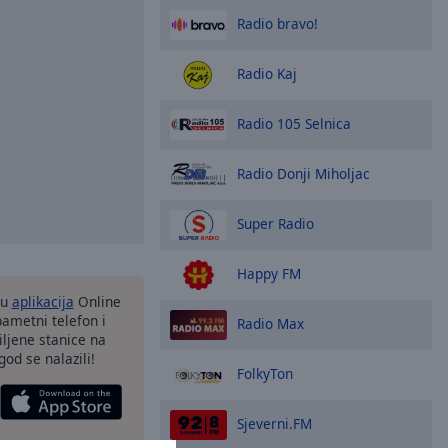
Radio bravo!
Radio Kaj
Radio 105 Selnica
Radio Donji Miholjac
Super Radio
Happy FM
nu
aplikacija
Online
pametni telefon i
Radio Max
ljene stanice na
god se nalazili!
FolkyTon
Sjeverni.FM
opcije