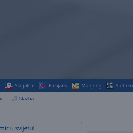
e
Slagalice
Pasijans
Mahjong
Sudoku
i
Glazba
mir u svijetu!