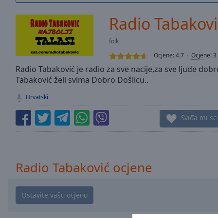
/
Duration
-:-
Radio Tabakovi
Loaded
:
0.00%
folk
0:00
Ocjene:
4.7
Ocjene
:
3
Stream
Type
Radio Tabaković je radio za sve nacije,za sve ljude do
LIVE
Tabaković želi svima Dobro Došlicu..
Seek to
live,
currently
Hrvatski
behind
live
LIVE
Sviđa mi se
Remaining
Time
-
-:-
1x
Radio Tabaković ocjene
Playback
Rate
Chapters