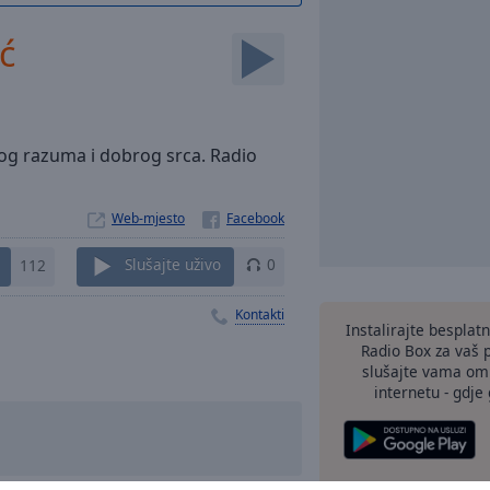
ć
brog razuma i dobrog srca. Radio
Web-mjesto
112
Slušajte uživo
0
Kontakti
Instalirajte besplat
Radio Box za vaš 
slušajte vama omi
internetu - gdje 
druge 