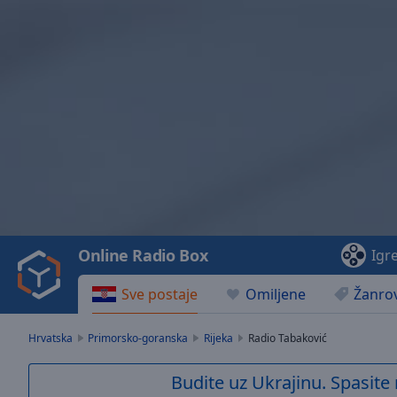
Video
Player
is
loading.
Play
Video
Online Radio Box
Igr
Play
Skip
Sve postaje
Omiljene
Žanrov
Backward
Skip
Forward
Hrvatska
Primorsko-goranska
Rijeka
Radio Tabaković
Mute
Current
Budite uz Ukrajinu. Spasite 
Time
0:00