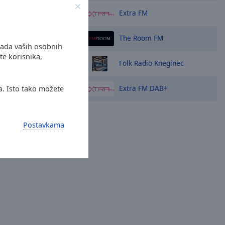
Extra FM
The Room FM
rada vaših osobnih
te korisnika,
Folk Radio Kneginec
Extra FM DAB+
a. Isto tako možete
Postavkama