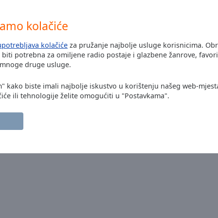
vamo kolačiće
upotrebljava kolačiće
za pružanje najbolje usluge korisnicima. Ob
biti potrebna za omiljene radio postaje i glazbene žanrove, favori
i mnoge druge usluge.
m" kako biste imali najbolje iskustvo u korištenju našeg web-mjest
iće ili tehnologije želite omogućiti u "Postavkama".