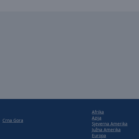
Afrika
Azija
Crna Gora
Sjeverna Amerika
Južna Amerika
Europa