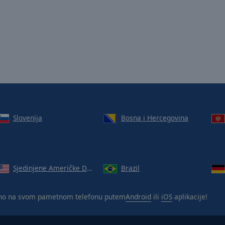
Slovenija
Bosna i Hercegovina
Sjedinjene Američke Države
Brazil
no na svom pametnom telefonu putem
Android
ili
iOS
aplikacije!