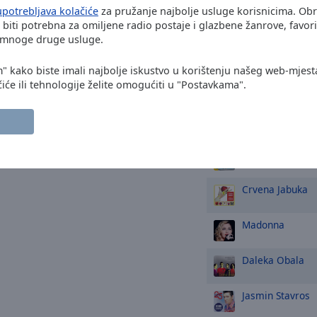
upotrebljava kolačiće
za pružanje najbolje usluge korisnicima. Ob
Gibonni
biti potrebna za omiljene radio postaje i glazbene žanrove, favori
i mnoge druge usluge.
Massimo
m" kako biste imali najbolje iskustvo u korištenju našeg web-mjest
Dino Dvornik
iće ili tehnologije želite omogućiti u "Postavkama".
Psihomodo Pop
Oliver Dragojev
Crvena Jabuka
Madonna
Daleka Obala
Jasmin Stavros