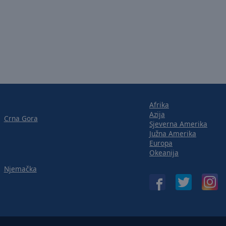
Afrika
Azija
Crna Gora
Sjeverna Amerika
Južna Amerika
Europa
Okeanija
Njemačka