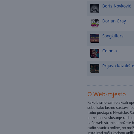
Boris Novković
Dorian Gray
Songkillers
Colonia
Prljavo Kazališt
O Web-mjesto
Kako bismo vam olakšali up
sebe kako bismo sastavili po
radio postaja u Hrvatske. Sa
potrebno za slušanje radio
naše web stranice možete be
radio stanicu online, no mo
instalirati našu korisnu aplik