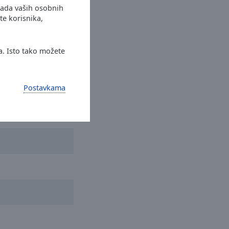
rada vaših osobnih
te korisnika,
a. Isto tako možete
Postavkama
ić