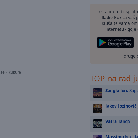
Instalirajte besplat
Radio Box za vaš 
slušajte vama omi
internetu - gdje 
druge 
gae
culture
TOP na radij
Songkillers
Sup
Jakov Jozinović
Vatra
Tango
Massimo
Mali kr