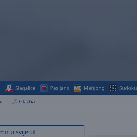
e
Slagalice
Pasijans
Mahjong
Sudoku
i
Glazba
mir u svijetu!