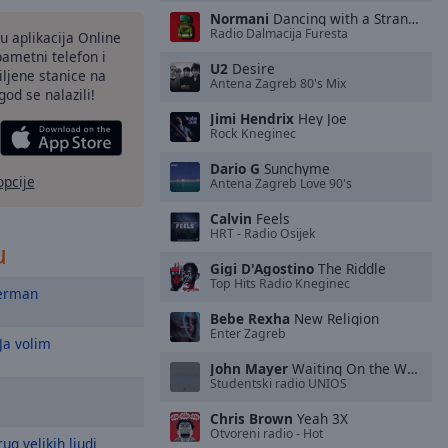
Normani
Dancing with a Stranger
Radio Dalmacija Furesta
nu aplikacija Online
pametni telefon i
U2
Desire
ljene stanice na
Antena Zagreb 80's Mix
god se nalazili!
Jimi Hendrix
Hey Joe
Rock Kneginec
Dario G
Sunchyme
opcije
Antena Zagreb Love 90's
Calvin
Feels
HRT - Radio Osijek
u
Gigi D'Agostino
The Riddle
Top Hits Radio Kneginec
erman
Bebe Rexha
New Religion
Enter Zagreb
Ja volim
John Mayer
Waiting On the World to Change
Studentski radio UNIOS
Chris Brown
Yeah 3X
Otvoreni radio - Hot
ug velikih ljudi