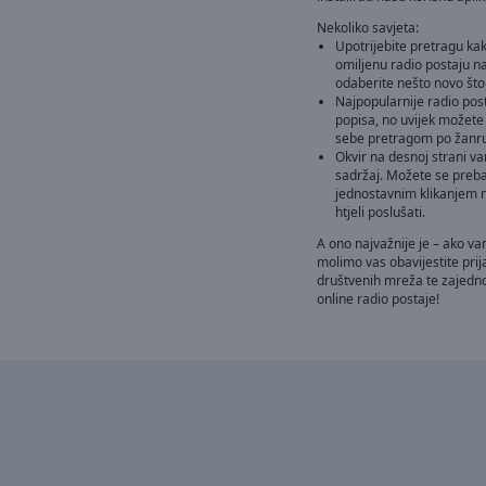
Nekoliko savjeta:
Upotrijebite pretragu kak
omiljenu radio postaju na
odaberite nešto novo što
Najpopularnije radio pos
popisa, no uvijek možete
sebe pretragom po žanru i
Okvir na desnoj strani v
sadržaj. Možete se preb
jednostavnim klikanjem n
htjeli poslušati.
A ono najvažnije je – ako va
molimo vas obavijestite prija
društvenih mreža te zajedno
online radio postaje!