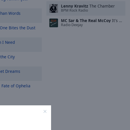
Lenny Kravitz
The Chamber
BPM Rock Radio
han Words
MC Sar & The Real McCoy
It's On You
Radio Deejay
One Bites the Dust
 I Need
the City
et Dreams
 Fate of Ophelia
ci