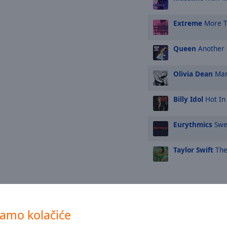
Extreme
More T
Queen
Another 
Olivia Dean
Man
Billy Idol
Hot In 
Eurythmics
Swe
Taylor Swift
The
TOP glazbeni
Parni Valjak
vamo kolačiće