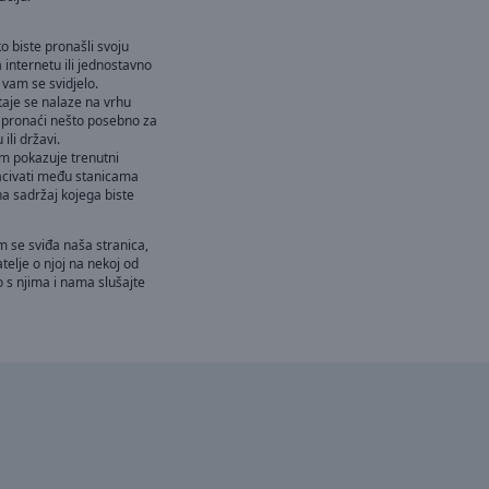
o biste pronašli svoju
 internetu ili jednostavno
 vam se svidjelo.
taje se nalaze na vrhu
 pronaći nešto posebno za
li državi.
am pokazuje trenutni
acivati među stanicama
a sadržaj kojega biste
m se sviđa naša stranica,
telje o njoj na nekoj od
 s njima i nama slušajte