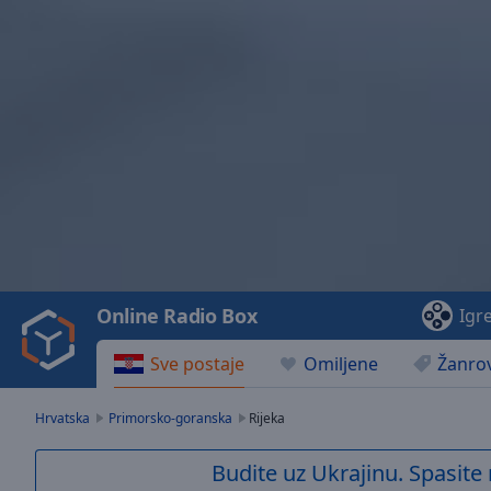
Video
Player
is
loading.
Play
Video
Online Radio Box
Igr
Play
Skip
Sve postaje
Omiljene
Žanrov
Backward
Skip
Forward
Hrvatska
Primorsko-goranska
Rijeka
Mute
Current
Budite uz Ukrajinu. Spasite 
Time
0:00