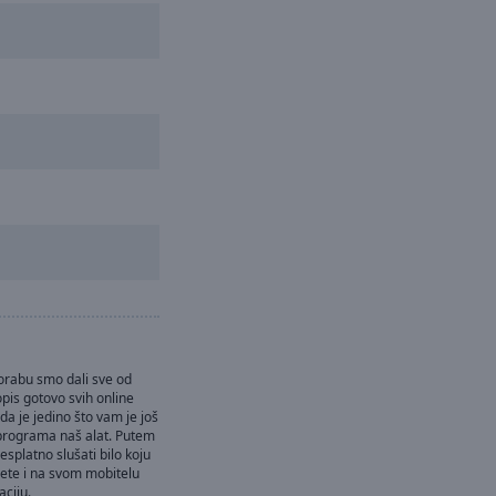
e
orabu smo dali sve od
pis gotovo svih online
da je jedino što vam je još
 programa naš alat. Putem
splatno slušati bilo koju
žete i na svom mobitelu
aciju.