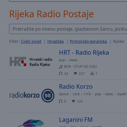
/
Duration
-:-
Rijeka Radio Postaje
Loaded
:
0.00%
0:00
Stream
Type
LIVE
Filter:
Cijeli svijet
Hrvatska
Primorsko-goranska
Rijeka
Seek to
HRT - Radio Rijeka
live,
currently
behind
pop
news
live
LIVE
BOA - STUP OD SOLI
Remaining
34
227
1
Time
-
-:-
Radio Korzo
dance
rock
r'n'b
pop
news
top40
1x
0
120
Playback
Rate
Chapters
Laganini FM