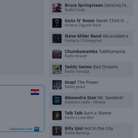
Bruce Springsteen
Dancing In the Dark
Radio Sisak
Guns N' Roses
Sweet Child O' Mine
Antena Zagreb Rock
Steve Miller Band
Abracadabra
Fontana 13 Kneginec
Chumbawamba
Tubthumping
Radio bravo!
Teddy Swims
Bad Dreams
Radio Terezija
Snap!
The Power
Radio Jaska
Alexandra Stan
Mr. Saxobeat
Otvoreni radio - Fitness
Talk Talk
Such a Shame
Radio I Love 80s!
Billy Idol
Hot In the City
Dayspedia.com
Radio Baranja