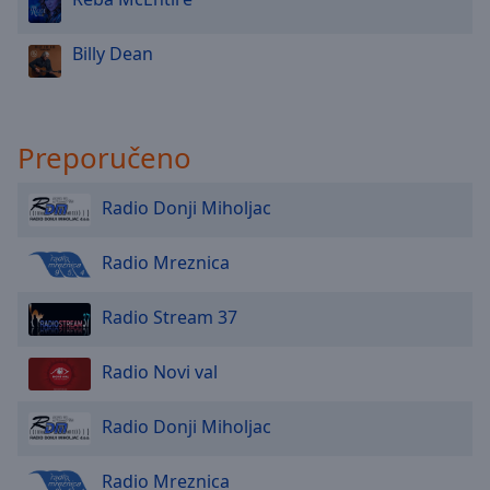
Done
Close
Billy Dean
Modal
Dialog
End
of
dialog
Preporučeno
window.
Radio Donji Miholjac
Radio Mreznica
Radio Stream 37
Radio Novi val
Radio Donji Miholjac
Radio Mreznica