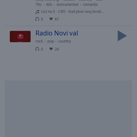
Playback
70s
60s
instrumental
romantic
Rate
List no.5 - CRO - Kud plovi ovaj brod...
Chapters
0
87
Chapters
Radio Novi val
Descriptions
rock
pop
country
0
26
descriptions
off
,
selected
Subtitles
subtitles
settings
,
opens
subtitles
settings
dialog
subtitles
off
,