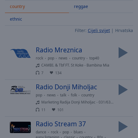
Skip
country
reggae
Forward
Mute
ethnic
Current
Time
0:00
Filter:
Cijeli svijet
Hrvatska
/
Duration
-:-
Radio Mreznica
Loaded
:
0.00%
rock
pop
news
country
top40
Stream
CAMBI. & Tbf FT. St Koke - Bambina Mia
Type
LIVE
7
134
Seek to
live,
Radio Donji Miholjac
currently
behind
pop
news
talk
folk
country
live
LIVE
Marketing Radija Donji Miholjac - 031/631-834
Remaining
Time
-
11
101
-:-
Radio Stream 37
1x
dance
rock
pop
blues
easy listening
classic
country
80s