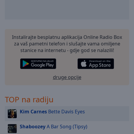
selected
Audio
Track
Picture-
Instalirajte besplatnu aplikacija Online Radio Box
in-
Picture
za vaš pametni telefon i slušajte vama omiljene
Fullscreen
stanice na internetu - gdje god se nalazili!
This
is
a
modal
druge opcije
window.
Beginning
TOP na radiju
of
dialog
Kim Carnes
Bette Davis Eyes
window.
Escape
Shaboozey
A Bar Song (Tipsy)
will