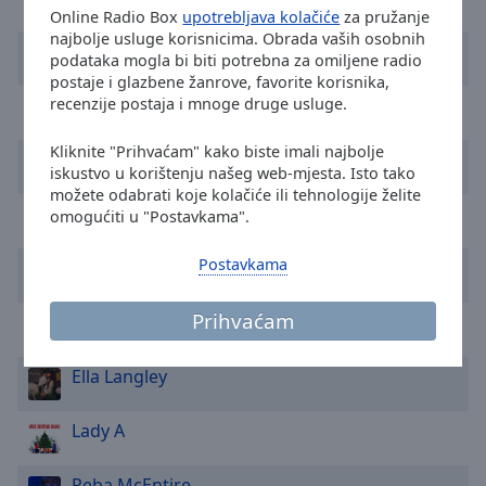
TOP glazbenici
Area
Online Radio Box
upotrebljava kolačiće
za pružanje
Background
najbolje usluge korisnicima. Obrada vaših osobnih
Shania Twain
Color
podataka mogla bi biti potrebna za omiljene radio
postaje i glazbene žanrove, favorite korisnika,
recenzije postaja i mnoge druge usluge.
Taylor Swift
Opacity
Kliknite "Prihvaćam" kako biste imali najbolje
Shaboozey
iskustvo u korištenju našeg web-mjesta. Isto tako
Font
možete odabrati koje kolačiće ili tehnologije želite
Size
Kim Carnes
omogućiti u "Postavkama".
Postavkama
Dolly Parton
Text
Edge
Prihvaćam
Style
Kenny Rogers
Ella Langley
Font
Family
Lady A
Reset
Reba McEntire