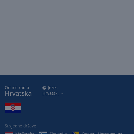
Online radio
Jezik:
Hrvatska
Hrvatski
Susjedne države
Mađarska
Slovenija
Bosna i Hercegovina