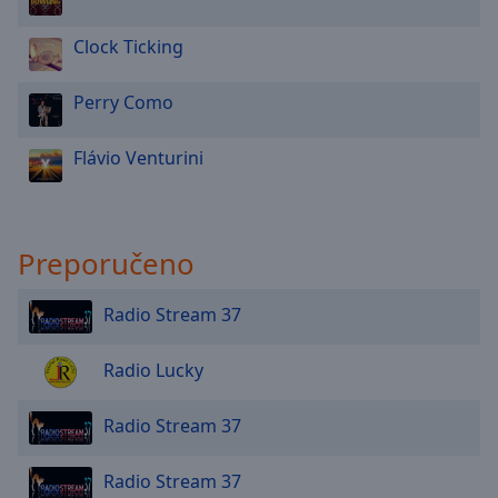
Done
Close
Clock Ticking
Modal
Dialog
End
Perry Como
of
dialog
Flávio Venturini
window.
Preporučeno
Radio Stream 37
Radio Lucky
Radio Stream 37
Radio Stream 37