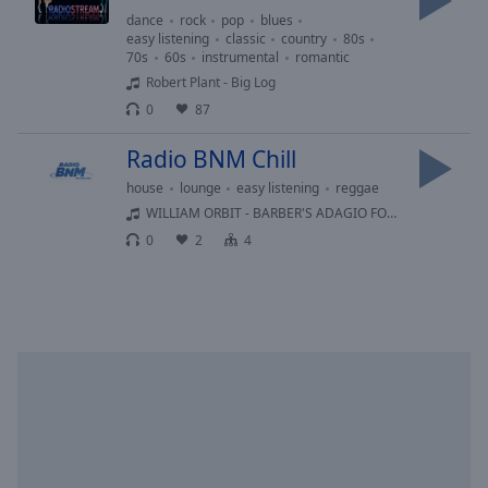
Playback
Rate
dance
rock
pop
blues
easy listening
classic
country
80s
70s
60s
instrumental
romantic
Chapters
Robert Plant - Big Log
Chapters
0
87
Descriptions
Radio BNM Chill
descriptions
house
lounge
easy listening
reggae
off
,
WILLIAM ORBIT - BARBER'S ADAGIO FOR STRINGS
selected
0
2
4
Subtitles
subtitles
settings
,
opens
subtitles
settings
dialog
subtitles
off
,