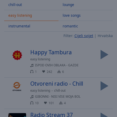
chill-out
lounge
Skip
Forward
Mute
easy listening
love songs
Current
Time
0:00
instrumental
romantic
/
Filter:
Cijeli svijet
Hrvatska
Duration
-:-
Loaded
:
0.00%
Happy Tambura
Stream
easy listening
Type
LIVE
ISPOD OVIH OBLAKA - GAZDE
Seek to
live,
1
242
6
currently
behind
Otvoreni radio - Chill
live
LIVE
Remaining
easy listening
chill-out
Time
-
GIBONNI - NISI VISE MOJA BOL
-:-
10
101
4
1x
Radio Stream 37