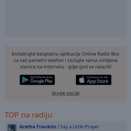
selected
Audio
Track
Picture-
in-
Picture
Fullscreen
Instalirajte besplatnu aplikacija Online Radio Box
This
za vaš pametni telefon i slušajte vama omiljene
is
stanice na internetu - gdje god se nalazili!
a
modal
window.
druge opcije
Beginning
of
dialog
TOP na radiju
window.
Escape
will
Aretha Franklin
I Say a Little Prayer