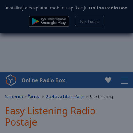
Instalirajte besplatnu mobilnu aplikaciju
Online Radio Box
Ne, hvala
Online Radio Box
Video
Player
is
Naslovnica
Žanrovi
Glazba za lako slušanje
Easy Listening
loading.
Easy Listening Radio
Play
Video
Postaje
Play
Skip
Backward