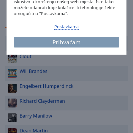
iskustvo u korištenju našeg web-mjesta. Isto tako
Dream
Melanie Thornton - Wonderful Dream
Area
možete odabrati koje kolačiće ili tehnologije želite
(Holidays Are Coming)
Background
omogućiti u "Postavkama".
Color
Postavkama
TOP glazbenici
Opacity
Dionne Warwick
Prihvaćam
Font
Clout
Size
Will Brandes
Text
Edge
Engelbert Humperdinck
Style
Richard Clayderman
Font
Family
Barry Manilow
Reset
Dean Martin