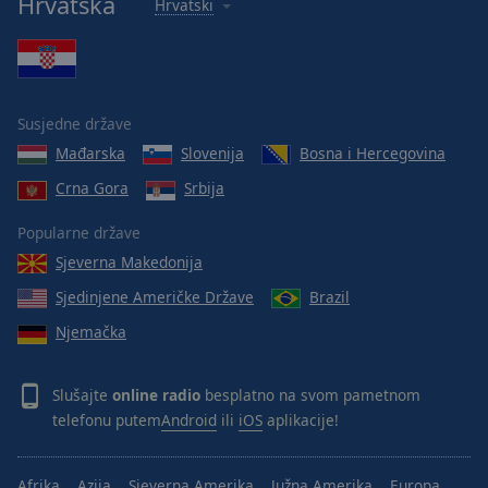
Hrvatska
Hrvatski
Susjedne države
Mađarska
Slovenija
Bosna i Hercegovina
Crna Gora
Srbija
Popularne države
Sjeverna Makedonija
Sjedinjene Američke Države
Brazil
Njemačka
Slušajte
online radio
besplatno na svom pametnom
telefonu putem
Android
ili
iOS
aplikacije!
Afrika
Azija
Sjeverna Amerika
Južna Amerika
Europa