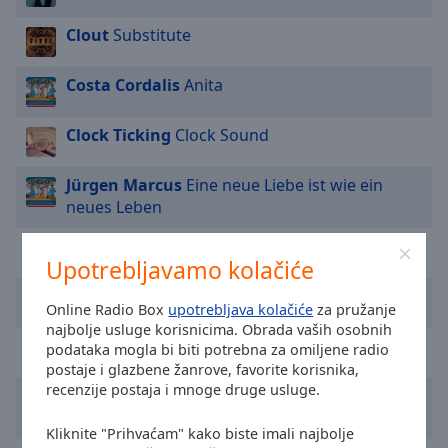
cancel
and
Clout
Substitute
close
the
Costa Cordalis
Anita
window.
Clock Ticking
Clock Sound
Text
Color
Jürgen Marcus
Eine neue Liebe ist wie ein
neues Leben
Opacity
Richard Clayderman
Ballade Pour Adeline
Upotrebljavamo kolačiće
Text
Engelbert Humperdinck
A Man Without Love
Background
Online Radio Box
upotrebljava kolačiće
za pružanje
Color
najbolje usluge korisnicima. Obrada vaših osobnih
Roberta Kelly
Aie
podataka mogla bi biti potrebna za omiljene radio
postaje i glazbene žanrove, favorite korisnika,
Opacity
recenzije postaja i mnoge druge usluge.
Engelbert Humperdinck
Quando Quando
Quando
Kliknite "Prihvaćam" kako biste imali najbolje
Caption