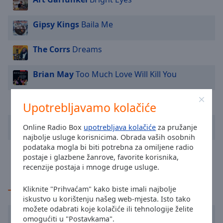
cancel
and
close
Gipsy Kings
Baila Me
the
window.
The Corrs
Dreams
Text
Brian May
Too Much Love Will Kill You
Color
Roger Whittaker
Albany
Upotrebljavamo kolačiće
Opacity
Meat Loaf
I'd Lie for You (And That's the Truth)
Online Radio Box
upotrebljava kolačiće
za pružanje
Text
najbolje usluge korisnicima. Obrada vaših osobnih
podataka mogla bi biti potrebna za omiljene radio
Background
Armin van Buuren
Armin van Buuren on
postaje i glazbene žanrove, favorite korisnika,
Color
Temporality
recenzije postaja i mnoge druge usluge.
Opacity
Kliknite "Prihvaćam" kako biste imali najbolje
TOP glazbenici
iskustvo u korištenju našeg web-mjesta. Isto tako
možete odabrati koje kolačiće ili tehnologije želite
Lionel Richie
Caption
omogućiti u "Postavkama".