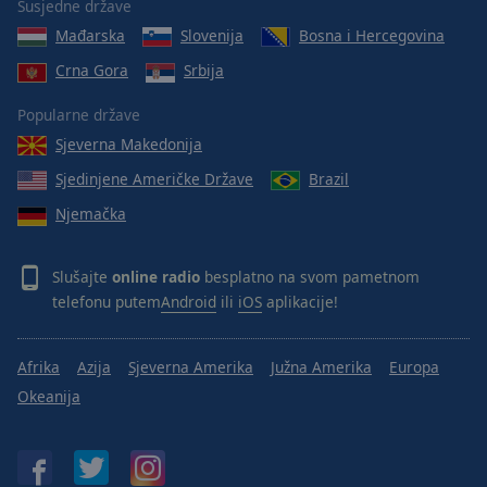
Susjedne države
Mađarska
Slovenija
Bosna i Hercegovina
Crna Gora
Srbija
Popularne države
Sjeverna Makedonija
Sjedinjene Američke Države
Brazil
Njemačka
Slušajte
online radio
besplatno na svom pametnom
telefonu putem
Android
ili
iOS
aplikacije!
Afrika
Azija
Sjeverna Amerika
Južna Amerika
Europa
Okeanija