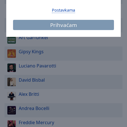
Area
Background
Bill Conti
Postavkama
Color
Hauschka
Prihvaćam
Opacity
Art Garfunkel
Font
Gipsy Kings
Size
Luciano Pavarotti
Text
Edge
David Bisbal
Style
Alex Britti
Font
Family
Andrea Bocelli
Freddie Mercury
Reset