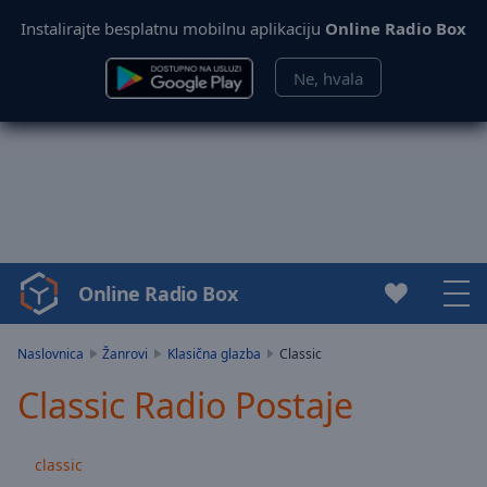
Instalirajte besplatnu mobilnu aplikaciju
Online Radio Box
Ne, hvala
Online Radio Box
Video
Player
is
Naslovnica
Žanrovi
Klasična glazba
Classic
loading.
Classic Radio Postaje
Play
Video
Play
classic
Skip
Backward