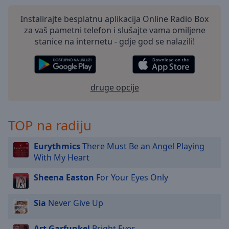
selected
Instalirajte besplatnu aplikacija Online Radio Box
za vaš pametni telefon i slušajte vama omiljene
Audio
Track
stanice na internetu - gdje god se nalazili!
Picture-
in-
Picture
Fullscreen
druge opcije
This
is
a
TOP na radiju
modal
window.
Eurythmics
There Must Be an Angel Playing
With My Heart
Beginning
of
Sheena Easton
For Your Eyes Only
dialog
window.
Sia
Never Give Up
Escape
will
Art Garfunkel
Bright Eyes