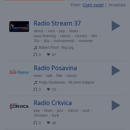
Filter:
Cijeli svijet
Hrvatska
Skip
Forward
Mute
Radio Stream 37
Current
Time
0:00
dance
rock
pop
blues
/
easy listening
classic
country
80s
70s
60s
instrumental
romantic
Duration
-:-
Loaded
:
Robert Plant - Big Log
0.00%
0
87
Stream
Radio Posavina
Type
LIVE
Seek to
news
talk
folk
classic
live,
Fedja Dizdarevic - Idi zeno izdajice
currently
behind
0
50
live
LIVE
Remaining
Radio Crkvica
Time
-
-:-
pop
blues
jazz
classic
soul
christian
funk
1x
0
48