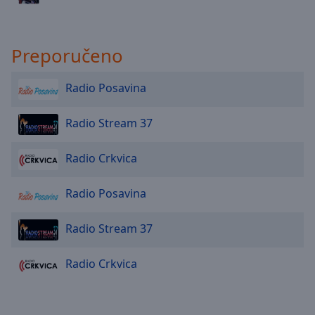
Done
Close
Modal
Dialog
Preporučeno
End
of
Radio Posavina
dialog
window.
Radio Stream 37
Radio Crkvica
Radio Posavina
Radio Stream 37
Radio Crkvica