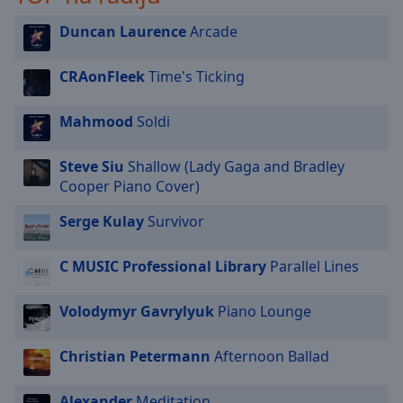
selected
Duncan Laurence
Arcade
Audio
Track
CRAonFleek
Time's Ticking
Picture-
in-
Mahmood
Soldi
Picture
Fullscreen
Steve Siu
Shallow (Lady Gaga and Bradley
This
Cooper Piano Cover)
is
a
Serge Kulay
Survivor
modal
window.
C MUSIC Professional Library
Parallel Lines
Beginning
of
Volodymyr Gavrylyuk
Piano Lounge
dialog
window.
Christian Petermann
Afternoon Ballad
Escape
will
Alexander
Meditation