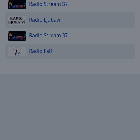
Done
Radio Stream 37
Close
Modal
Radio Ljubavi
Dialog
End
of
Radio Stream 37
dialog
window.
Radio Falš