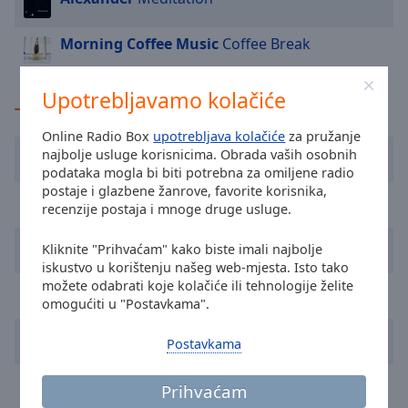
cancel
and
close
Morning Coffee Music
Coffee Break
the
window.
Upotrebljavamo kolačiće
TOP glazbenici
Text
Online Radio Box
upotrebljava kolačiće
za pružanje
Color
Serhat
najbolje usluge korisnicima. Obrada vaših osobnih
podataka mogla bi biti potrebna za omiljene radio
postaje i glazbene žanrove, favorite korisnika,
Opacity
CRAonFleek
recenzije postaja i mnoge druge usluge.
Chill Out
Kliknite "Prihvaćam" kako biste imali najbolje
Text
iskustvo u korištenju našeg web-mjesta. Isto tako
Background
možete odabrati koje kolačiće ili tehnologije želite
T.S.O.
Color
omogućiti u "Postavkama".
Steve Siu
Opacity
Postavkama
Bar Lounge
Prihvaćam
Caption