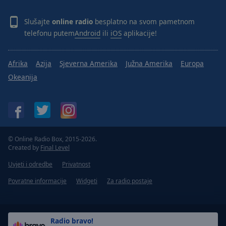
Slušajte
online radio
besplatno na svom pametnom
telefonu putem
Android
ili
iOS
aplikacije!
Afrika
Azija
Sjeverna Amerika
Južna Amerika
Europa
Okeanija
© Online Radio Box, 2015-2026.
Created by
Final Level
Uvjeti i odredbe
Privatnost
Povratne informacije
Widgeti
Za radio postaje
Radio bravo!