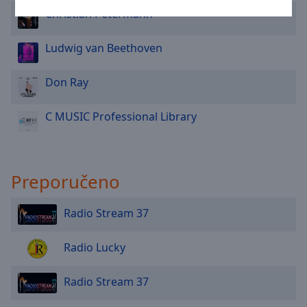
Area
Christian Petermann
Background
Color
Ludwig van Beethoven
Opacity
Don Ray
Font
C MUSIC Professional Library
Size
Text
Preporučeno
Edge
Style
Radio Stream 37
Font
Radio Lucky
Family
Radio Stream 37
Reset