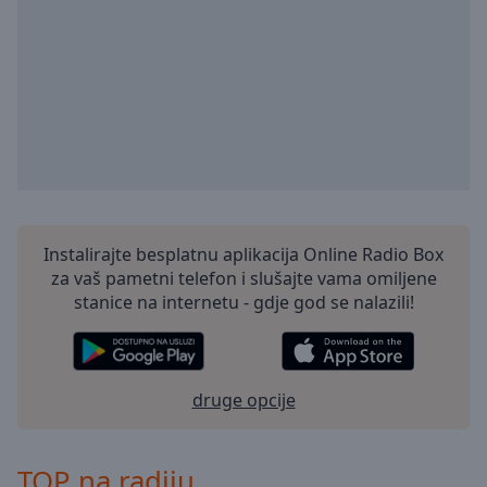
Playback
Rate
Chapters
Chapters
Descriptions
descriptions
off
,
selected
Instalirajte besplatnu aplikacija Online Radio Box
Subtitles
za vaš pametni telefon i slušajte vama omiljene
stanice na internetu - gdje god se nalazili!
subtitles
settings
,
opens
subtitles
druge opcije
settings
dialog
subtitles
TOP na radiju
off
,