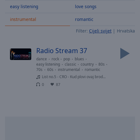
Skip
easy listening
love songs
Forward
Mute
instrumental
romantic
Current
Time
0:00
Filter:
Cijeli svijet
Hrvatska
/
Duration
-:-
Radio Stream 37
Loaded
:
0.00%
dance
rock
pop
blues
easy listening
classic
country
80s
Stream
70s
60s
instrumental
romantic
Type
LIVE
List no.5 - CRO - Kud plovi ovaj brod...
Seek to
0
87
live,
currently
behind
live
LIVE
Remaining
Time
-
-:-
1x