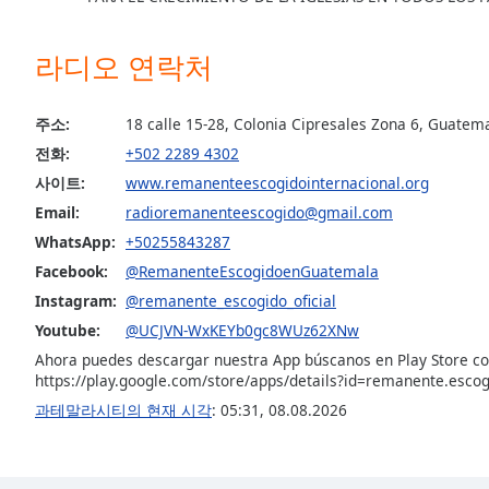
Audio
Track
라디오 연락처
Picture-
in-
Picture
주소:
18 calle 15-28, Colonia Cipresales Zona 6, Guatem
Fullscreen
This
전화:
+502 2289 4302
is
사이트:
www.remanenteescogidointernacional.org
a
Email:
radioremanenteescogido@gmail.com
modal
WhatsApp:
+50255843287
window.
Facebook:
@RemanenteEscogidoenGuatemala
Beginning
Instagram:
@remanente_escogido_oficial
of
Youtube:
@UCJVN-WxKEYb0gc8WUz62XNw
dialog
Ahora puedes descargar nuestra App búscanos en Play Store c
window.
https://play.google.com/store/apps/details?id=remanente.escog
Escape
과테말라시티의 현재 시각
:
05:31
,
08.08.2026
will
cancel
and
close