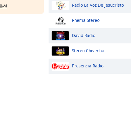
Radio La Voz De Jesucristo
옵션
Rhema Stereo
David Radio
Stereo Chiventur
Presencia Radio