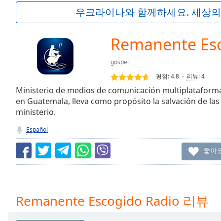
Current
우크라이나와 함께하세요. 세상의
Time
0:00
/
Duration
-:-
Remanente Esc
Loaded
:
0.00%
gospel
0:00
평점:
4.8
리뷰
:
4
Stream
Type
Ministerio de medios de comunicación multiplataforma 
LIVE
en Guatemala, lleva como propósito la salvación de las
Seek to
live,
ministerio.
currently
behind
Español
live
LIVE
Remaining
좋아
Time
-
-:-
1x
Remanente Escogido Radio 리뷰
Playback
Rate