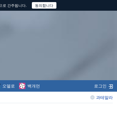
것으로 간주됩니다.
오델로
백개먼
로그인
과테말라