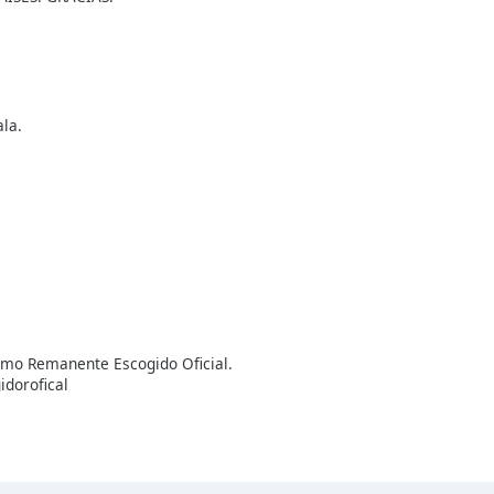
ala.
omo Remanente Escogido Oficial.
idorofical