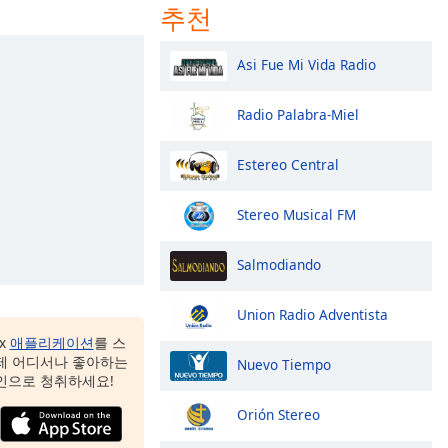
추천
Asi Fue Mi Vida Radio
Radio Palabra-Miel
Estereo Central
Stereo Musical FM
Salmodiando
Union Radio Adventista
ox
애플리케이션
를 스
제 어디서나 좋아하는
Nuevo Tiempo
인으로 청취하세요!
Orión Stereo