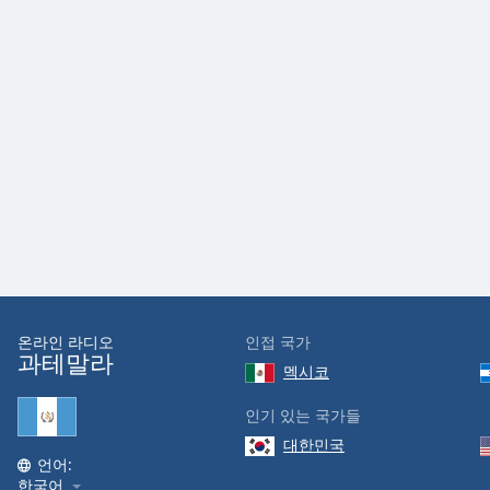
the
window.
Text
Color
Opacity
Text
Background
Color
온라인 라디오
인접 국가
과테말라
Opacity
멕시코
인기 있는 국가들
Caption
대한민국
Area
언어:
Background
한국어