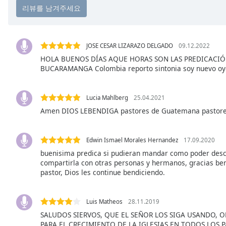
Chapters
Chapters
Descriptions
JOSE CESAR LIZARAZO DELGADO
09.12.2022
HOLA BUENOS DÍAS AQUE HORAS SON LAS PREDICACIÓ
descriptions
BUCARAMANGA Colombia reporto sintonia soy nuevo o
off
,
selected
Lucia Mahlberg
25.04.2021
Subtitles
Amen DIOS LEBENDIGA pastores de Guatemana pastores
subtitles
settings
,
Edwin Ismael Morales Hernandez
17.09.2020
opens
buenisima predica si pudieran mandar como poder desc
subtitles
compartirla con otras personas y hermanos, gracias ben
settings
pastor, Dios les continue bendiciendo.
dialog
subtitles
off
,
Luis Matheos
28.11.2019
selected
SALUDOS SIERVOS, QUE EL SEÑOR LOS SIGA USANDO, 
PARA EL CRECIMIENTO DE LA IGLESIAS EN TODOS LOS PA