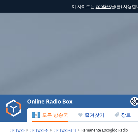
이 사이트는
cookies
을(를) 사용
Video
Player
is
loading.
Play
Video
Online Radio Box
Play
Skip
모든 방송국
즐겨찾기
장르
Backward
Skip
Forward
과테말라
과테말라주
과테말라시티
Remanente Escogido Radio
Mute