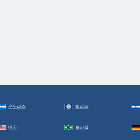
온두라스
벨리즈
미국
브라질