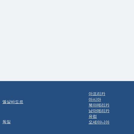
아프리카
아시아
엘살바도르
북아메리카
남아메리카
유럽
독일
오세아니아