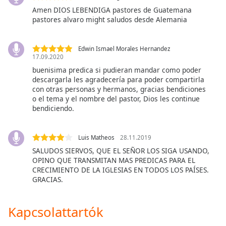
opens
Amen DIOS LEBENDIGA pastores de Guatemana
subtitles
pastores alvaro might saludos desde Alemania
settings
dialog
subtitles
Edwin Ismael Morales Hernandez
off
,
17.09.2020
selected
buenisima predica si pudieran mandar como poder
descargarla les agradecería para poder compartirla
Audio
con otras personas y hermanos, gracias bendiciones
Track
o el tema y el nombre del pastor, Dios les continue
bendiciendo.
Picture-
in-
Picture
Luis Matheos
28.11.2019
Fullscreen
SALUDOS SIERVOS, QUE EL SEÑOR LOS SIGA USANDO,
This
OPINO QUE TRANSMITAN MAS PREDICAS PARA EL
is
CRECIMIENTO DE LA IGLESIAS EN TODOS LOS PAÍSES.
a
GRACIAS.
modal
window.
Kapcsolattartók
Beginning