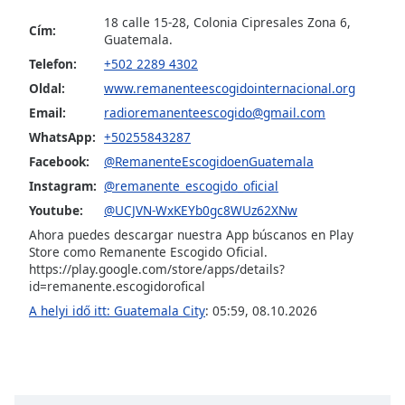
of
18 calle 15-28, Colonia Cipresales Zona 6,
dialog
Cím:
Guatemala.
window.
Telefon:
+502 2289 4302
Escape
will
Oldal:
www.remanenteescogidointernacional.org
cancel
Email:
radioremanenteescogido@gmail.com
and
WhatsApp:
+50255843287
close
Facebook:
@RemanenteEscogidoenGuatemala
the
window.
Instagram:
@remanente_escogido_oficial
Youtube:
@UCJVN-WxKEYb0gc8WUz62XNw
Text
Ahora puedes descargar nuestra App búscanos en Play
Color
Store como Remanente Escogido Oficial.
https://play.google.com/store/apps/details?
id=remanente.escogidorofical
Opacity
A helyi idő itt: Guatemala City
:
05:59
,
08.10.2026
Text
Background
Color