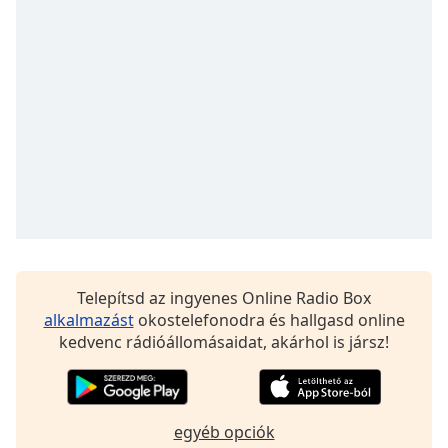
Opacity
Caption
Area
Background
Color
Opacity
Font
Telepítsd az ingyenes Online Radio Box
Size
alkalmazást
okostelefonodra és hallgasd online
kedvenc rádióállomásaidat, akárhol is jársz!
Text
Edge
Style
egyéb opciók