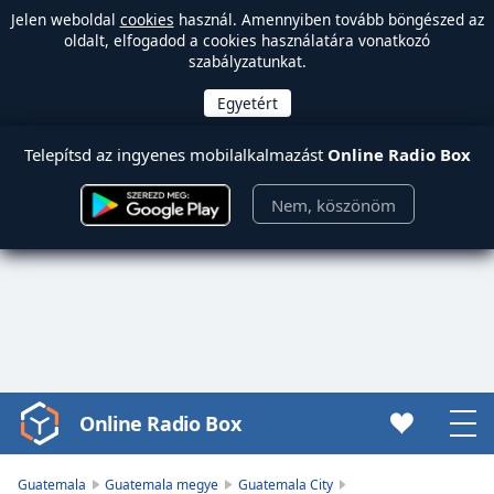
Jelen weboldal
cookies
használ. Amennyiben tovább böngészed az
oldalt, elfogadod a cookies használatára vonatkozó
szabályzatunkat.
Telepítsd az ingyenes mobilalkalmazást
Online Radio Box
Nem, köszönöm
Online Radio Box
Video
Player
is
Guatemala
Guatemala megye
Guatemala City