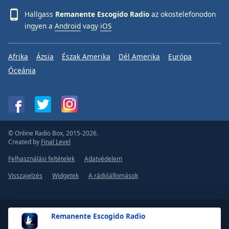
Hallgass
Remanente Escogido Radio
az okostelefonodon
ingyen a
Android
vagy
iOS
Afrika
Ázsia
Észak Amerika
Dél Amerika
Európa
Óceánia
© Online Radio Box, 2015-2026.
Created by
Final Level
Felhasználási feltételek
Adatvédelem
Visszajelzés
Widgetek
A rádióállomások
Remanente Escogido Radio