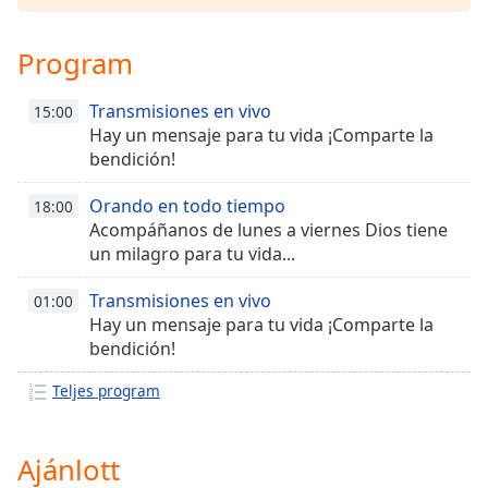
Font
Family
Program
Transmisiones en vivo
Reset
15:00
Hay un mensaje para tu vida ¡Comparte la
Done
bendición!
Close
Modal
Dialog
Orando en todo tiempo
18:00
End
Acompáñanos de lunes a viernes Dios tiene
of
un milagro para tu vida...
dialog
window.
Transmisiones en vivo
01:00
Hay un mensaje para tu vida ¡Comparte la
bendición!
Teljes program
Ajánlott