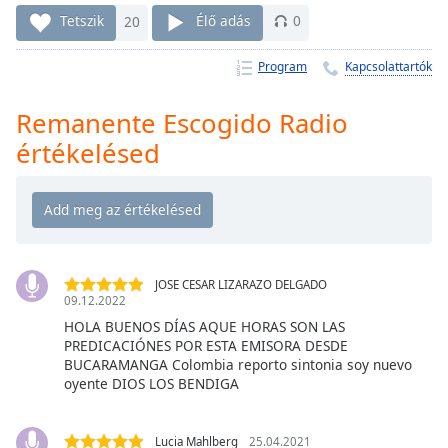
Remaining
Tetszik
20
Élő adás
0
Time
-
-:-
Program
Kapcsolattartók
1x
Remanente Escogido Radio
Playback
Rate
értékelésed
Chapters
Chapters
Descriptions
descriptions
JOSE CESAR LIZARAZO DELGADO
09.12.2022
off
,
selected
HOLA BUENOS DÍAS AQUE HORAS SON LAS
PREDICACIÓNES POR ESTA EMISORA DESDE
BUCARAMANGA Colombia reporto sintonia soy nuevo
Subtitles
oyente DIOS LOS BENDIGA
subtitles
settings
,
Lucia Mahlberg
25.04.2021