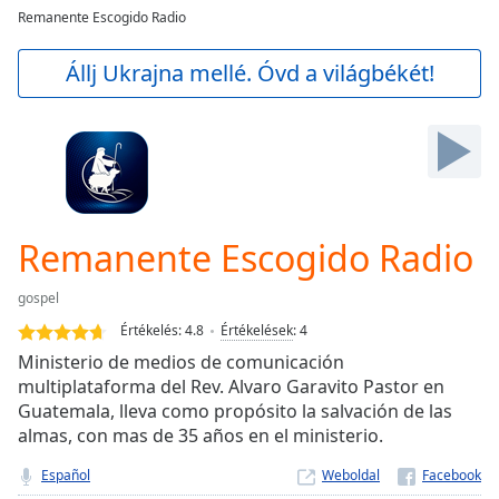
loading.
Remanente Escogido Radio
Play
Video
Állj Ukrajna mellé. Óvd a világbékét!
Play
Skip
Backward
Skip
Forward
Mute
Current
Time
0:00
Remanente Escogido Radio
/
Duration
-:-
gospel
Loaded
:
Értékelés:
4.8
Értékelések
:
4
0.00%
Stream
Ministerio de medios de comunicación
Type
LIVE
multiplataforma del Rev. Alvaro Garavito Pastor en
Guatemala, lleva como propósito la salvación de las
Seek to
live,
almas, con mas de 35 años en el ministerio.
currently
behind
Español
Weboldal
live
LIVE