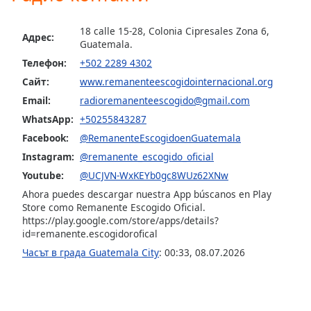
Beginning
of
18 calle 15-28, Colonia Cipresales Zona 6,
dialog
Адрес:
Guatemala.
window.
Escape
Телефон:
+502 2289 4302
will
Сайт:
www.remanenteescogidointernacional.org
cancel
Email:
radioremanenteescogido@gmail.com
and
WhatsApp:
+50255843287
close
Facebook:
@RemanenteEscogidoenGuatemala
the
window.
Instagram:
@remanente_escogido_oficial
Youtube:
@UCJVN-WxKEYb0gc8WUz62XNw
Text
Ahora puedes descargar nuestra App búscanos en Play
Color
Store como Remanente Escogido Oficial.
https://play.google.com/store/apps/details?
id=remanente.escogidorofical
Opacity
Часът в града Guatemala City
:
00:33
,
08.07.2026
Text
Background