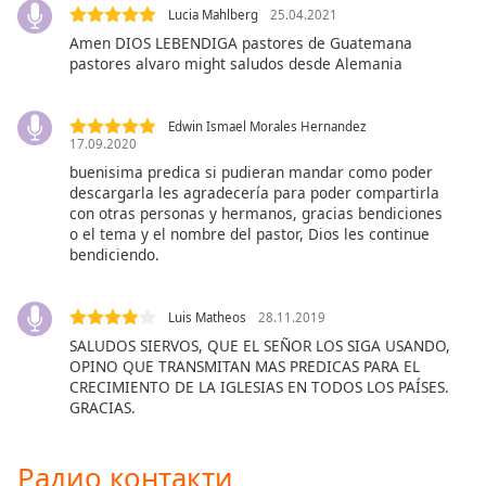
opens
Lucia Mahlberg
25.04.2021
subtitles
Amen DIOS LEBENDIGA pastores de Guatemana
pastores alvaro might saludos desde Alemania
settings
dialog
subtitles
Edwin Ismael Morales Hernandez
off
,
17.09.2020
selected
buenisima predica si pudieran mandar como poder
descargarla les agradecería para poder compartirla
Audio
con otras personas y hermanos, gracias bendiciones
Track
o el tema y el nombre del pastor, Dios les continue
bendiciendo.
Picture-
in-
Picture
Luis Matheos
28.11.2019
Fullscreen
This
SALUDOS SIERVOS, QUE EL SEÑOR LOS SIGA USANDO,
is
OPINO QUE TRANSMITAN MAS PREDICAS PARA EL
CRECIMIENTO DE LA IGLESIAS EN TODOS LOS PAÍSES.
a
GRACIAS.
modal
window.
Радио контакти