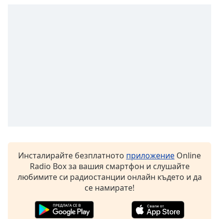
Color
Opacity
Caption
Area
Background
Color
Opacity
Font
Инсталирайте безплатното
приложение
Online
Size
Radio Box за вашия смартфон и слушайте
любимите си радиостанции онлайн където и да
Text
се намирате!
Edge
Style