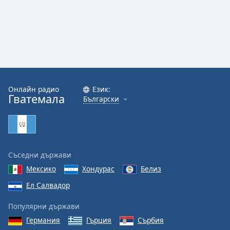
Онлайн радио
Език:
Гватемала
Български
Съседни държави
Мексико
Хондурас
Белиз
Ел Салвадор
Популярни държави
Германия
Гърция
Сърбия