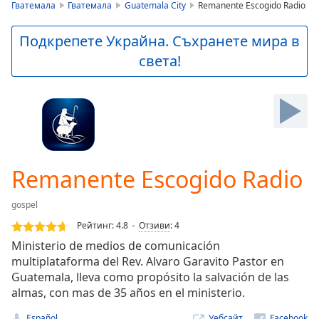
is
Гватемала
Гватемала
Guatemala City
Remanente Escogido Radio
loading.
Play
Подкрепете Украйна. Съхранете мира в
Video
света!
Play
Skip
Backward
Skip
Forward
Mute
Current
Time
0:00
Remanente Escogido Radio
/
Duration
-:-
gospel
Loaded
:
0.00%
Рейтинг:
4.8
Отзиви
:
4
Stream
Ministerio de medios de comunicación
Type
LIVE
multiplataforma del Rev. Alvaro Garavito Pastor en
Seek to
Guatemala, lleva como propósito la salvación de las
live,
almas, con mas de 35 años en el ministerio.
currently
behind
live
LIVE
Español
Уебсайт