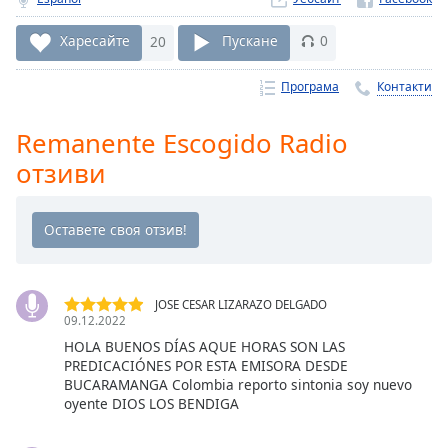
Remaining
Time
-
Харесайте
20
Пускане
0
-:-
Програма
Контакти
1x
Playback
Remanente Escogido Radio
Rate
отзиви
Chapters
Chapters
Descriptions
descriptions
JOSE CESAR LIZARAZO DELGADO
off
,
09.12.2022
selected
HOLA BUENOS DÍAS AQUE HORAS SON LAS
PREDICACIÓNES POR ESTA EMISORA DESDE
BUCARAMANGA Colombia reporto sintonia soy nuevo
Subtitles
oyente DIOS LOS BENDIGA
subtitles
settings
,