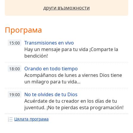
други възможности
Font
Family
Програма
Reset
Done
Transmisiones en vivo
15:00
Close
Hay un mensaje para tu vida ¡Comparte la
Modal
bendición!
Dialog
End
Orando en todo tiempo
18:00
of
Acompáñanos de lunes a viernes Dios tiene
dialog
un milagro para tu vida...
window.
No te olvides de tu Dios
19:00
Acuérdate de tu creador en los días de tu
juventud. ¡No te pierdas esta programación!
Цялата програма