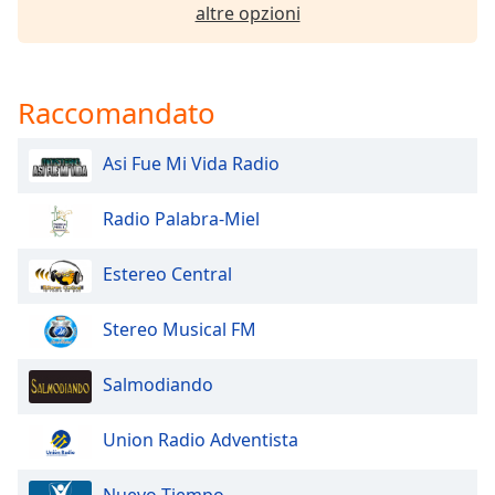
altre opzioni
Font
Family
Raccomandato
Reset
Done
Asi Fue Mi Vida Radio
Close
Modal
Dialog
End
Radio Palabra-Miel
of
dialog
Estereo Central
window.
Stereo Musical FM
Salmodiando
Union Radio Adventista
Nuevo Tiempo