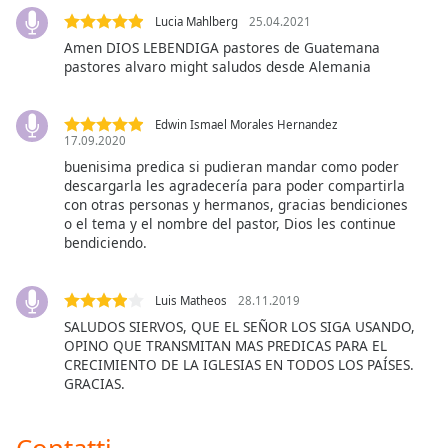
opens
subtitles
Lucia Mahlberg
25.04.2021
settings
Amen DIOS LEBENDIGA pastores de Guatemana
dialog
pastores alvaro might saludos desde Alemania
subtitles
off
,
Edwin Ismael Morales Hernandez
selected
17.09.2020
buenisima predica si pudieran mandar como poder
Audio
descargarla les agradecería para poder compartirla
Track
con otras personas y hermanos, gracias bendiciones
o el tema y el nombre del pastor, Dios les continue
Picture-
bendiciendo.
in-
Picture
Fullscreen
This
Luis Matheos
28.11.2019
is
SALUDOS SIERVOS, QUE EL SEÑOR LOS SIGA USANDO,
a
OPINO QUE TRANSMITAN MAS PREDICAS PARA EL
CRECIMIENTO DE LA IGLESIAS EN TODOS LOS PAÍSES.
modal
GRACIAS.
window.
Beginning
Contatti