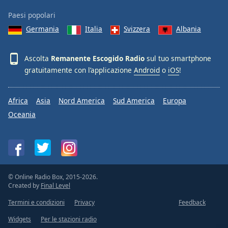
Paesi popolari
Germania
Italia
Svizzera
Albania
Ascolta
Remanente Escogido Radio
sul tuo smartphone
gratuitamente con l’applicazione
Android
o
iOS
!
Africa
Asia
Nord America
Sud America
Europa
Oceania
© Online Radio Box, 2015-2026.
Created by
Final Level
Termini e condizioni
Privacy
Feedback
Widgets
Per le stazioni radio