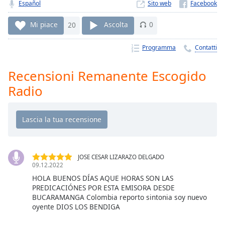
Remaining
Español
Sito web
Time
-
-:-
Mi piace
20
Ascolta
0
1x
Programma
Contatti
Playback
Rate
Recensioni Remanente Escogido
Chapters
Radio
Chapters
Descriptions
descriptions
off
,
JOSE CESAR LIZARAZO DELGADO
selected
09.12.2022
HOLA BUENOS DÍAS AQUE HORAS SON LAS
Subtitles
PREDICACIÓNES POR ESTA EMISORA DESDE
BUCARAMANGA Colombia reporto sintonia soy nuevo
subtitles
oyente DIOS LOS BENDIGA
settings
,