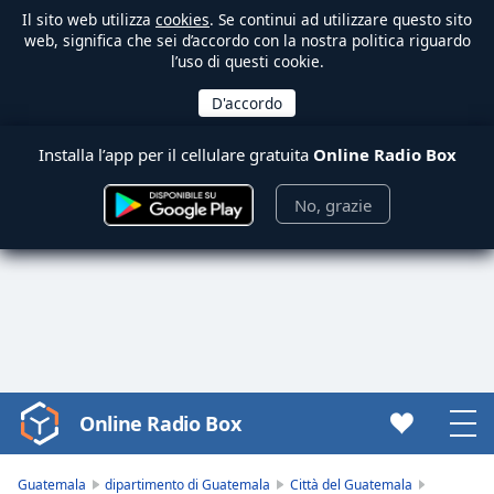
Il sito web utilizza
cookies
. Se continui ad utilizzare questo sito
web, significa che sei d’accordo con la nostra politica riguardo
l’uso di questi cookie.
Installa l’app per il cellulare gratuita
Online Radio Box
No, grazie
Online Radio Box
Video
Player
is
Guatemala
dipartimento di Guatemala
Città del Guatemala