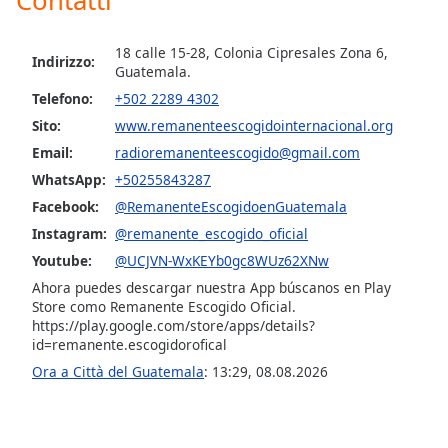
of
dialog
window.
18 calle 15-28, Colonia Cipresales Zona 6,
Indirizzo:
Guatemala.
Escape
will
Telefono:
+502 2289 4302
cancel
Sito:
www.remanenteescogidointernacional.org
and
Email:
radioremanenteescogido@gmail.com
close
WhatsApp:
+50255843287
the
window.
Facebook:
@RemanenteEscogidoenGuatemala
Instagram:
@remanente_escogido_oficial
Text
Youtube:
@UCJVN-WxKEYb0gc8WUz62XNw
Color
Ahora puedes descargar nuestra App búscanos en Play
Store como Remanente Escogido Oficial.
https://play.google.com/store/apps/details?
Opacity
id=remanente.escogidorofical
Ora a Città del Guatemala
:
13:29
,
08.08.2026
Text
Background
Color