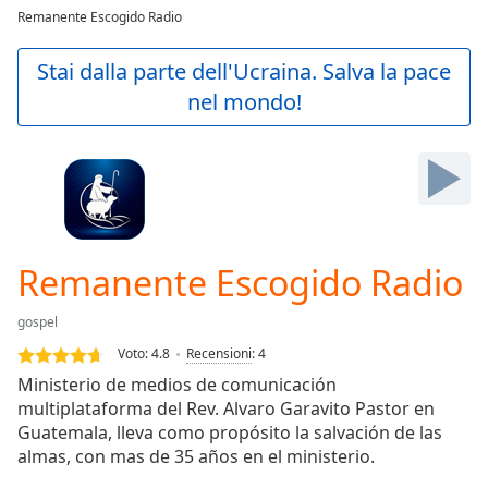
loading.
Remanente Escogido Radio
Play
Video
Stai dalla parte dell'Ucraina. Salva la pace
Play
nel mondo!
Skip
Backward
Skip
Forward
Mute
Current
Time
0:00
/
Remanente Escogido Radio
Duration
-:-
Loaded
:
gospel
0.00%
Stream
Voto:
4.8
Recensioni
:
4
Type
LIVE
Ministerio de medios de comunicación
Seek to
multiplataforma del Rev. Alvaro Garavito Pastor en
live,
Guatemala, lleva como propósito la salvación de las
currently
behind
almas, con mas de 35 años en el ministerio.
live
LIVE