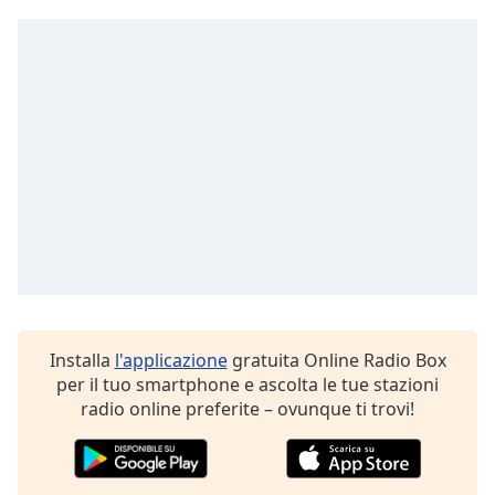
Opacity
Caption
Area
Background
Color
Opacity
Font
Size
Installa
l'applicazione
gratuita Online Radio Box
per il tuo smartphone e ascolta le tue stazioni
Text
radio online preferite – ovunque ti trovi!
Edge
Style