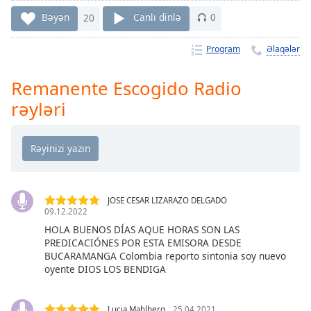
Remaining
Time
-
Bəyən
20
Canlı dinlə
0
-:-
Program
Əlaqələr
1x
Playback
Remanente Escogido Radio
Rate
rəyləri
Chapters
Chapters
Descriptions
descriptions
JOSE CESAR LIZARAZO DELGADO
off
,
09.12.2022
selected
HOLA BUENOS DÍAS AQUE HORAS SON LAS
PREDICACIÓNES POR ESTA EMISORA DESDE
BUCARAMANGA Colombia reporto sintonia soy nuevo
Subtitles
oyente DIOS LOS BENDIGA
subtitles
settings
,
Lucia Mahlberg
25.04.2021