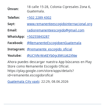
of
18 calle 15-28, Colonia Cipresales Zona 6,
dialog
Ünvan:
Guatemala.
window.
Escape
Telefon:
+502 2289 4302
will
Sayt:
www.remanenteescogidointernacional.org
cancel
Email:
radioremanenteescogido@gmail.com
and
WhatsApp:
+50255843287
close
Facebook:
@RemanenteEscogidoenGuatemala
the
window.
Instagram:
@remanente_escogido_oficial
Youtube:
@UCJVN-WxKEYb0gc8WUz62XNw
Text
Ahora puedes descargar nuestra App búscanos en Play
Color
Store como Remanente Escogido Oficial.
https://play.google.com/store/apps/details?
id=remanente.escogidorofical
Opacity
Guatemala City vaxtı
:
22:29
,
08.06.2026
Text
Background
Color