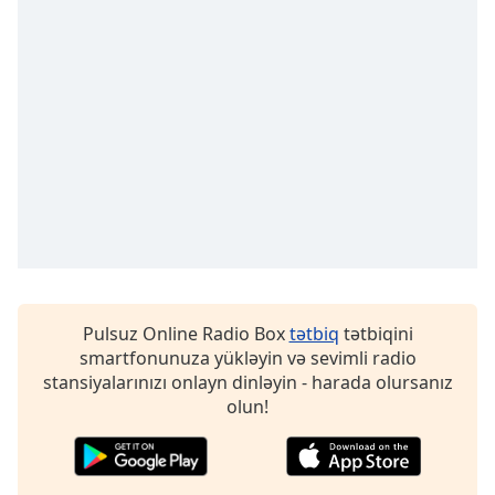
Opacity
Caption
Area
Background
Color
Opacity
Font
Pulsuz Online Radio Box
tətbiq
tətbiqini
Size
smartfonunuza yükləyin və sevimli radio
stansiyalarınızı onlayn dinləyin - harada olursanız
Text
olun!
Edge
Style