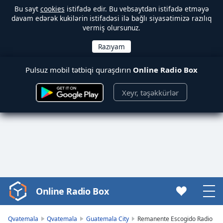
Bu sayt
cookies
istifadə edir. Bu vebsaytdan istifadə etməyə
davam edərək kukilərin istifadəsi ilə bağlı siyasətimizə razılıq
vermiş olursunuz.
Pulsuz mobil tətbiqi quraşdırın
Online Radio Box
Xeyr, təşəkkürlər
Online Radio Box
Video
Player
is
Qvatemala
Qvatemala
Guatemala City
Remanente Escogido Radio