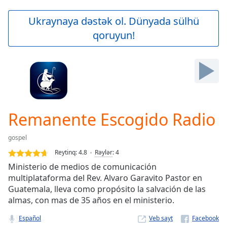
loading.
Play
Ukraynaya dəstək ol. Dünyada sülhü
Video
qoruyun!
Play
Skip
Backward
Skip
Forward
Mute
Current
Time
0:00
Remanente Escogido Radio
/
Duration
-:-
gospel
Loaded
:
0.00%
Reytinq:
4.8
Rəylər
:
4
Stream
Ministerio de medios de comunicación
Type
LIVE
multiplataforma del Rev. Alvaro Garavito Pastor en
Seek to
Guatemala, lleva como propósito la salvación de las
live,
almas, con mas de 35 años en el ministerio.
currently
behind
live
LIVE
Español
Veb sayt