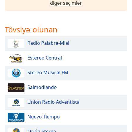
digər seçimlər
Font
Family
Tövsiyə olunan
Reset
Done
Radio Palabra-Miel
Close
Modal
Dialog
Estereo Central
End
of
dialog
Stereo Musical FM
window.
Salmodiando
Union Radio Adventista
Nuevo Tiempo
Orión Stereo