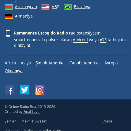
Azərbaycan
ABŞ
Braziliya
Almaniya
Remanente Escogido Radio
radiostansiyasını
smartfonunuzda pulsuz olaraq
Android
və ya
iOS
tətbiqi ilə
dinləyin!
Afrika
Asiya
Şimali Amerika
Cənubi Amerika
Avropa
Okeaniya
© Online Radio Box, 2015-2026.
Created by
Final Level
Şərtlər
Məxfilik Siyasəti
Əlaqə
Vidjetlər
Radio stansiyaları üçün