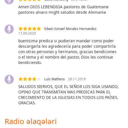
opens
subtitles
Amen DIOS LEBENDIGA pastores de Guatemana
pastores alvaro might saludos desde Alemania
settings
dialog
subtitles
Edwin Ismael Morales Hernandez
off
,
17.09.2020
selected
buenisima predica si pudieran mandar como poder
descargarla les agradecería para poder compartirla
Audio
con otras personas y hermanos, gracias bendiciones
Track
o el tema y el nombre del pastor, Dios les continue
bendiciendo.
Picture-
in-
Picture
Luis Matheos
28.11.2019
Fullscreen
This
SALUDOS SIERVOS, QUE EL SEÑOR LOS SIGA USANDO,
is
OPINO QUE TRANSMITAN MAS PREDICAS PARA EL
CRECIMIENTO DE LA IGLESIAS EN TODOS LOS PAÍSES.
a
GRACIAS.
modal
window.
Radio əlaqələri
Beginning