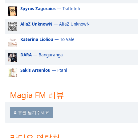
Audio
Track
Spyros Zagoraios
— Tsifteteli
Picture-
AliaZ UnknowN
— AliaZ UnknowN
in-
Picture
Fullscreen
Katerina Lioliou
— To Vale
This
is
DARA
— Bangaranga
a
modal
window.
Sakis Arseniou
— Ftani
Beginning
of
Magia FM 리뷰
dialog
window.
Escape
will
cancel
and
라디오 연락처
close