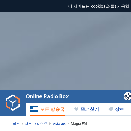
이 사이트는
cookies
을(를) 사용
Video
Player
is
loading.
Play
Video
Online Radio Box
Play
Skip
모든 방송국
즐겨찾기
장르
Backward
Skip
Forward
그리스
서부 그리스 주
Astakós
Magia FM
Mute