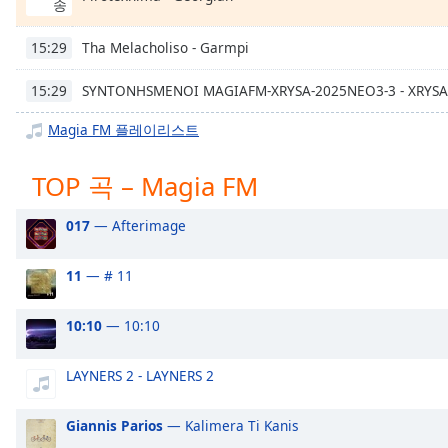
송
Chapters
Chapters
Tha Melacholiso - Garmpi
15:29
Descriptions
SYNTONHSMENOI MAGIAFM-XRYSA-2025ΝΕΟ3-3 - XRYSA
15:29
descriptions
Magia FM 플레이리스트
off
,
selected
TOP 곡 – Magia FM
Subtitles
017
— Afterimage
subtitles
settings
,
11
— # 11
opens
subtitles
10:10
— 10:10
settings
dialog
subtitles
LAYNERS 2 - LAYNERS 2
off
,
selected
Giannis Parios
— Kalimera Ti Kanis