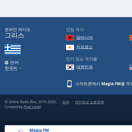
Color
Opacity
온라인 라디오
인접 국가
그리스
Font
알바니아
Size
키프로스
인기 있는 국가들
Text
언어:
Edge
대한민국
한국어
Style
스마트폰에서
Magia FM
를 무
Font
Family
© Online Radio Box, 2015-2026.
약관
개인정보 보호정책
Created by
Final Level
Reset
Done
Close
Magia FM
Modal