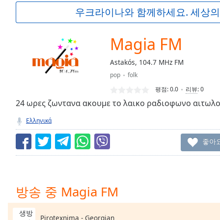
Current
우크라이나와 함께하세요. 세상의
Time
0:00
/
Duration
-:-
Magia FM
Loaded
:
0.00%
Astakós, 104.7 MHz FM
0:00
pop
folk
Stream
Type
LIVE
평점:
0.0
리뷰
:
0
Seek to
24 ωρες ζωντανα ακουμε το λαικο ραδιοφωνο αιτωλοα
live,
currently
Ελληνικά
behind
live
LIVE
Remaining
좋아
Time
-
-:-
1x
방송 중 Magia FM
Playback
Rate
생방
Pirotexnima - Georgian