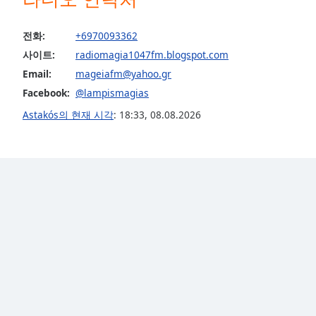
the
window.
전화:
+6970093362
사이트:
radiomagia1047fm.blogspot.com
Text
Email:
mageiafm@yahoo.gr
Color
Facebook:
@lampismagias
Astakós의 현재 시각
:
18:33
,
08.08.2026
Opacity
Text
Background
Color
Opacity
Caption
Area
Background