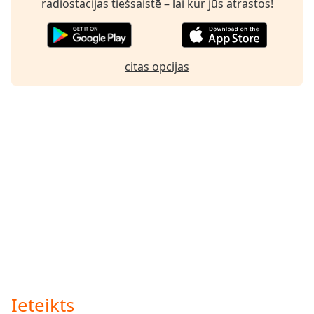
radiostacijas tiešsaistē – lai kur jūs atrastos!
Family
Reset
citas opcijas
Done
Close
Modal
Dialog
End
of
dialog
window.
Ieteikts