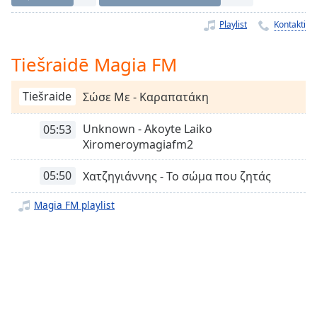
Time
-
-:-
Playlist
Kontakti
1x
Tiešraidē Magia FM
Playback
Rate
Tiešraide
Σώσε Με - Καραπατάκη
Chapters
Unknown - Akoyte Laiko
05:53
Chapters
Xiromeroymagiafm2
Descriptions
05:50
Χατζηγιάννης - Το σώμα που ζητάς
descriptions
off
,
Magia FM playlist
selected
Subtitles
subtitles
settings
,
opens