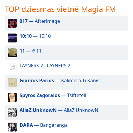
subtitles
TOP dziesmas vietnē Magia FM
settings
dialog
subtitles
017
— Afterimage
off
,
selected
10:10
— 10:10
Audio
11
— # 11
Track
Picture-
LAYNERS 2 - LAYNERS 2
in-
Picture
Fullscreen
Giannis Parios
— Kalimera Ti Kanis
This
is
Spyros Zagoraios
— Tsifteteli
a
modal
window.
AliaZ UnknowN
— AliaZ UnknowN
Beginning
DARA
— Bangaranga
of