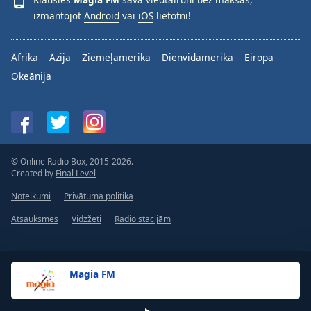
izmantojot
Android
vai
iOS
lietotni!
Āfrika
Āzija
Ziemeļamerika
Dienvidamerika
Eiropa
Okeānija
© Online Radio Box, 2015-2026.
Created by
Final Level
Noteikumi
Privātuma politika
Atsauksmes
Vidzžeti
Radio stacijām
Magia FM