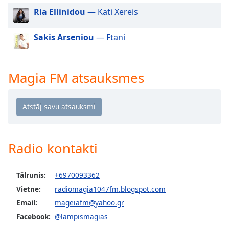
dialog
Ria Ellinidou
— Kati Xereis
window.
Escape
Sakis Arseniou
— Ftani
will
cancel
and
close
Magia FM atsauksmes
the
window.
Text
Color
Radio kontakti
Opacity
Tālrunis:
+6970093362
Vietne:
radiomagia1047fm.blogspot.com
Text
Background
Email:
mageiafm@yahoo.gr
Color
Facebook:
@lampismagias