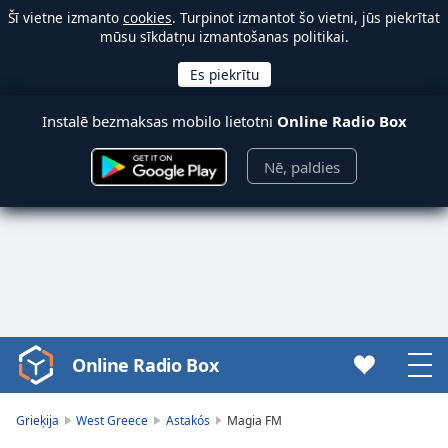
Šī vietne izmanto
cookies
. Turpinot izmantot šo vietni, jūs piekrītat
mūsu sīkdatņu izmantošanas politikai.
Instalē bezmaksas mobilo lietotni
Online Radio Box
Nē, paldies
Online Radio Box
Video
Player
is
Grieķija
West Greece
Astakós
Magia FM
loading.