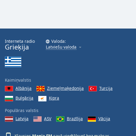
Interneta radio
Valoda:
Grieķija
Latviešu valoda
Kaimiņvalstis
Albānija
Ziemeļmaķedonija
Turcija
Bulgārija
Kipra
Populāras valstis
Latvija
ASV
Brazīlija
Vācija
Klausies
Magia FM
savā viedtālrunī bez maksas,