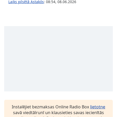
Laiks pilsētā Astakós
:
08:54
,
08.06.2026
Opacity
Caption
Area
Background
Color
Opacity
Font
Size
Text
Edge
Style
Instalējiet bezmaksas Online Radio Box
lietotne
savā viedtālrunī un klausieties savas iecienītās
Font