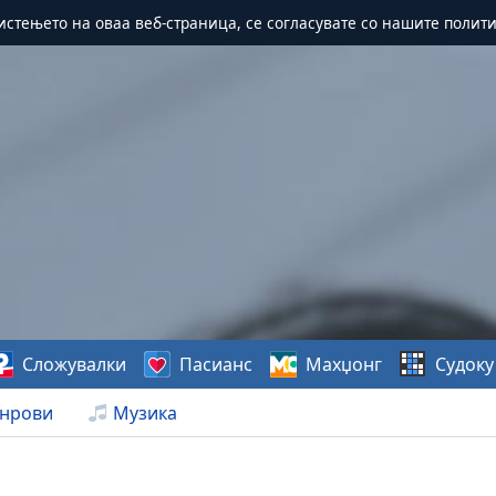
истењето на оваа веб-страница, се согласувате со нашите полит
Сложувалки
Пасианс
Махџонг
Судоку
нрови
Музика