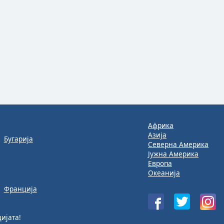
Африка
Азија
Бугарија
Северна Америка
Јужна Америка
Европа
Океанија
Франција
ијата!