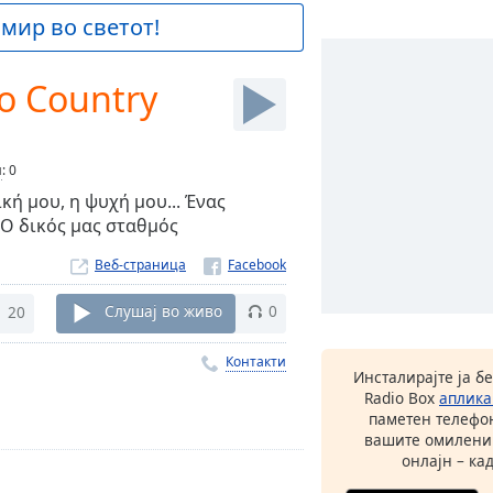
 мир во светот!
o Country
и
:
0
κή μου, η ψυχή μου... Ένας
 Ο δικός μας σταθμός
Веб-страница
20
Слушај во живо
0
Контакти
Инсталирајте ја б
Radio Box
аплика
паметен телефон
вашите омилени
онлајн – кад