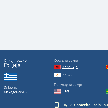
Audio
Track
Picture-
in-
Picture
Fullscreen
This
is
a
modal
window.
Онлајн радио
Соседни земји
Грција
Beginning
Албанија
of
Кипар
dialog
window.
Популарни земји
Escape
Јазик:
САД
will
Македонски
cancel
and
Слушај
Garavelas Radio Cou
close