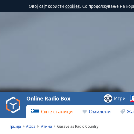
Овој сајт користи
cookies
. Со продолжување на кор
Video
Player
is
loading.
Play
Video
Online Radio Box
Игри
Play
Skip
Сите станици
Омилени
Жа
Backward
Skip
Forward
Грција
Attica
Атина
Garavelas Radio Country
Mute