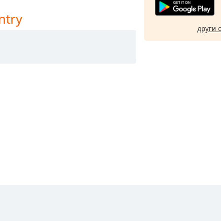
ntry
други 