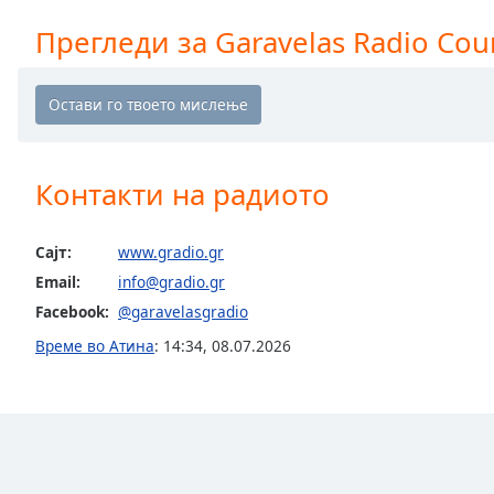
Chapters
Прегледи за Garavelas Radio Cou
Chapters
Descriptions
descriptions
off
,
selected
Контакти на радиото
Subtitles
Сајт:
www.gradio.gr
subtitles
Email:
info@gradio.gr
settings
,
Facebook:
@garavelasgradio
opens
subtitles
Време во Атина
:
14:34
,
08.07.2026
settings
dialog
subtitles
off
,
selected