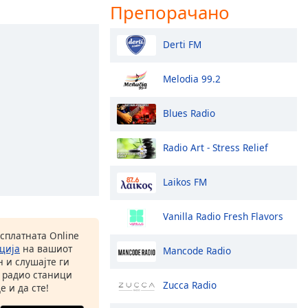
Препорачано
Derti FM
Melodia 99.2
Blues Radio
Radio Art - Stress Relief
Laikos FM
Vanilla Radio Fresh Flavors
есплатната Online
ција
на вашиот
Mancode Radio
 и слушајте ги
 радио станици
Zucca Radio
е и да сте!