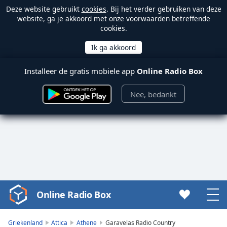
Deze website gebruikt
cookies
. Bij het verder gebruiken van deze
website, ga je akkoord met onze voorwaarden betreffende
cookies.
Installeer de gratis mobiele app
Online Radio Box
Nee, bedankt
Online Radio Box
Video
Player
is
Griekenland
Attica
Athene
Garavelas Radio Country