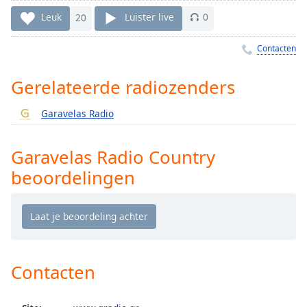
Remaining
Time
-
Leuk
20
Luister live
0
-:-
Contacten
1x
Playback
Gerelateerde radiozenders
Rate
Garavelas Radio
Chapters
Chapters
Garavelas Radio Country
Descriptions
beoordelingen
descriptions
off
,
selected
Subtitles
Contacten
subtitles
settings
,