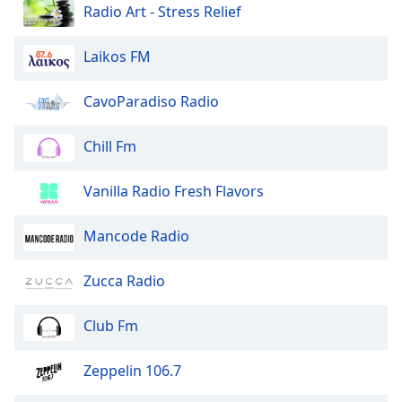
Radio Art - Stress Relief
Opacity
Laikos FM
Caption
CavoParadiso Radio
Area
Background
Chill Fm
Color
Vanilla Radio Fresh Flavors
Opacity
Mancode Radio
Font
Size
Zucca Radio
Club Fm
Text
Edge
Style
Zeppelin 106.7