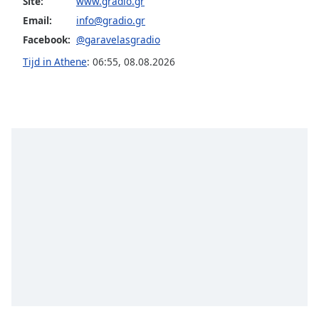
opens
Site:
www.gradio.gr
subtitles
Email:
info@gradio.gr
settings
Facebook:
@garavelasgradio
dialog
Tijd in Athene
:
06:55
,
08.08.2026
subtitles
off
,
selected
Audio
Track
Picture-
in-
Picture
Fullscreen
This
is
a
modal
window.
Beginning