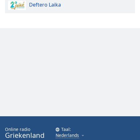
Deftero Laika
Font
Family
Reset
Done
Close
Modal
Dialog
End
of
dialog
window.
Online radio
Taal:
Griekenland
Nederlands