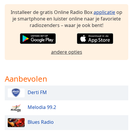
of
dialog
Installeer de gratis Online Radio Box
applicatie
op
window.
je smartphone en luister online naar je favoriete
Escape
radiozenders – waar je ook bent!
will
cancel
and
close
andere opties
the
window.
Text
Aanbevolen
Color
Derti FM
Opacity
Melodia 99.2
Text
Blues Radio
Background
Color